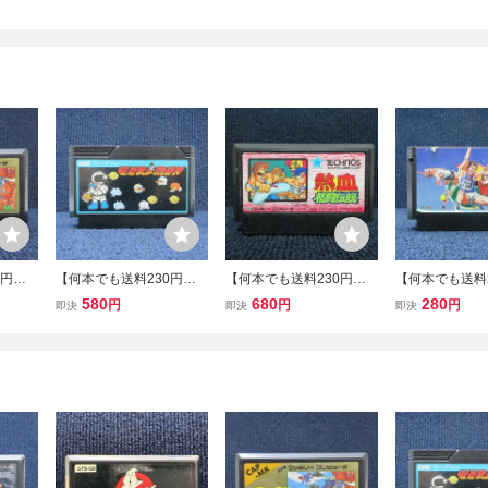
0円！
【何本でも送料230円！
【何本でも送料230円！
【何本でも送料
ファミ
出品多数】08 ワープマン
出品多数】熱血格闘伝説
出品多数】ハイ
580
680
280
円
円
円
即決
即決
即決
神1レ
ファミコン A51レ FC ソ
ファミコン FC ソフト あ7
ーツ ファミコン 
フト 動作確認済み
レ 動作確認済み
C ソフト 動作