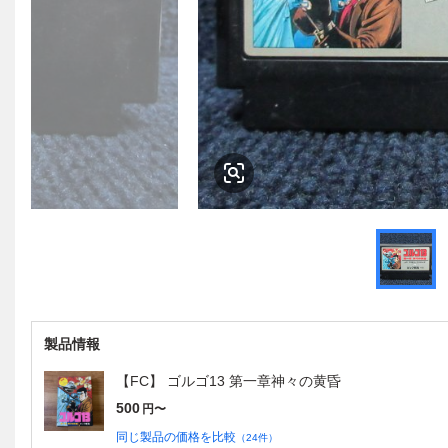
製品情報
【FC】 ゴルゴ13 第一章神々の黄昏
500
円〜
同じ製品の価格を比較
（
24
件）