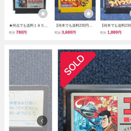
★何点でも送料１８５円
【何本でも送料230円！
【何本でも送料23
★ ゴルゴ13 第一章神々の
出品多数】FC原人 ファミ
出品多数】ナイト
780
3,680
1,880
円
円
円
即決
即決
即決
黄昏 ファミコン ツ23レ即
コン FC ソフト 霜3レ 動
ー ファミコン FC 
発送 FC ソフト 動作確認
作確認済み
霜5レ 動作確認済
済み