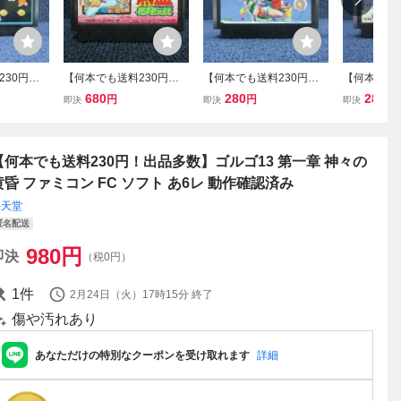
230円！
【何本でも送料230円！
【何本でも送料230円！
【何本でも送
ワープマン
出品多数】熱血格闘伝説
出品多数】ハイパースポ
出品多数】
680
280
280
円
円
円
即決
即決
即決
レ FC ソ
ファミコン FC ソフト あ7
ーツ ファミコン A51レ F
ター ファミコ
済み
レ 動作確認済み
C ソフト 動作確認済み
C ソフト 
【何本でも送料230円！出品多数】ゴルゴ13 第一章 神々の
黄昏 ファミコン FC ソフト あ6レ 動作確認済み
任天堂
匿名配送
980
円
即決
（税0円）
1
件
2月24日（火）17時15分
終了
傷や汚れあり
あなただけの特別なクーポンを受け取れます
詳細