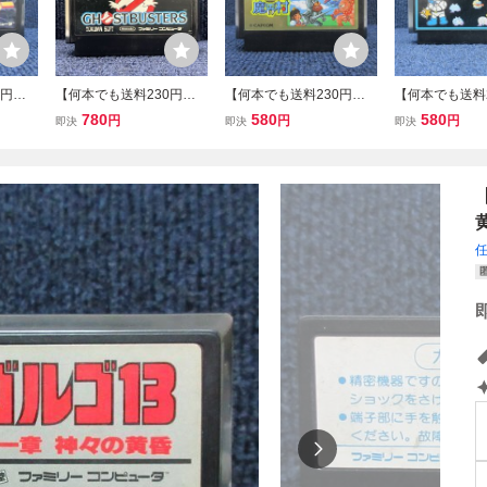
0円！
【何本でも送料230円！
【何本でも送料230円！
【何本でも送料
ライダ
出品多数】ゴーストバス
出品多数】魔界村 ファミ
出品多数】08 
780
580
580
円
円
円
即決
即決
即決
ソフト
ターズ ファミコン FC ソ
コン FC ソフト ⑮神1レ
ファミコン A51
み
フト 文4レ 動作確認済み
動作確認済み
フト 動作確認