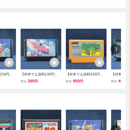
230円！
【何本でも送料230円！
【何本でも送料230円！
【何本でも送
パースポ
出品多数】ロードファイ
出品多数】マリオブラザ
出品多数】
280
950
480
円
円
円
即決
即決
即決
A51レ F
ター ファミコン A51レ F
ーズ MARIO BROS 絵柄
ド ファミコン
確認済み
C ソフト 動作確認済み
ファミコン FC ソフト 皐3
ソフト 動
レ 動作確認済み