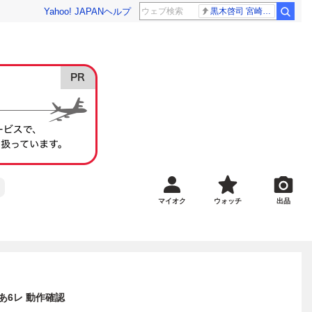
Yahoo! JAPAN
ヘルプ
黒木啓司 宮崎麗果
マイオク
ウォッチ
出品
あ6レ 動作確認