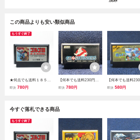
済み
この商品よりも安い類似商品
もうすぐ終了
★何点でも送料１８５円
【何本でも送料230円！
【何本でも送料23
★ ゴルゴ13 第一章神々の
出品多数】ゴーストバス
出品多数】魔界村 
780
780
580
円
円
円
即決
即決
即決
黄昏 ファミコン ツ23レ即
ターズ ファミコン FC ソ
コン FC ソフト ⑮
発送 FC ソフト 動作確認
フト 文4レ 動作確認済み
動作確認済み
済み
今すぐ落札できる商品
もうすぐ終了