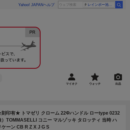
Yahoo! JAPAN
ヘルプ
レインボー池田 佐藤佳奈アナ
マイオク
ウォッチ
出品
★刻印有★ トマゼリ クローム 22Φハンドル ローtype 0232
検）TOMMASELLI コニー マルゾッキ タロッティ 当時 ハ
ケーン CB R Z X J G S