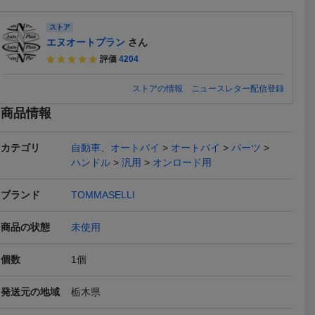
ストア
エヌオートプラン
さん
評価
4204
送料無料
本日終了
ストアの情報
ニュースレター配信登録
商品情報
カテゴリ
自動車、オートバイ
オートバイ
パーツ
ハンドル
汎用
オンロード用
67C-01
ハリケーン HB0072C-01
J即決&送料無料!ハンドル
タロッティ
リス 3型 ハ
★ ヨーロピアン 3型 ハン
ポスト803 22.2φ.ハリケ
ー CB250T
4,400
4,800
25,00
円
円
即決
即決
現在
ール 検）
ドルバー スチール 検）メ
ーン? 検)ゼファー400.χ.
ホーク スタ
ブランド
TOMMASELLI
 ミリ バ
ッキ クローム ミリ バー
バリオス.ZRX1200R.イナ
B R Z X
ハン パイ Φ CB R Z X J G
ズマ.CB400SF.セットバ
商品の状態
未使用
S 25 4 0
ックホルダー
個数
1
個
発送元の地域
栃木県
904C ★
【フレンズ】大人気フレ
♪CB1300SF/SB SC54/'03
S26■トマ