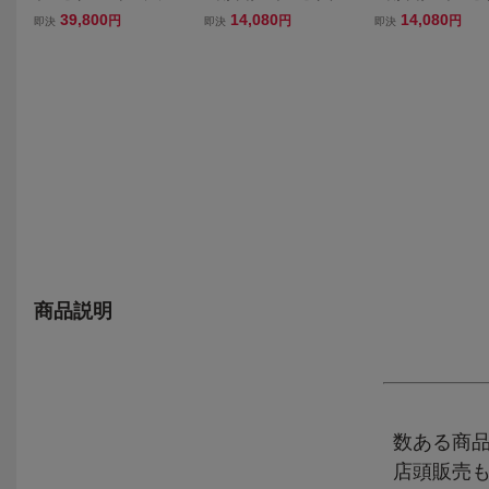
未使用 (検) Z1 Z2 KZ MK2
ーム 22Φ ハンドル カス
ーム 22Φ ハンドル
39,800
14,080
14,080
円
円
円
即決
即決
即決
FX FT CB HAWK GS GT
タムtype 0299検）TOMM
タムtype 0290検
キジマ BEET 城東 街道 カ
ASELLI コニー マルゾッ
ASELLI コニー マ
フェレーサー 昭和
キ タロッティ 当時 CB R
キ タロッティ 当時 
Z X J G S 25 4
Z X J G S 25 4
商品説明