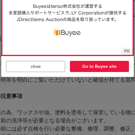
close
Go to Buyee site