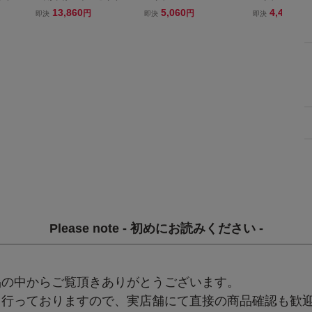
 カス
ーム 22Φ ハンドル ロー
★ スワロー Φ22.2ｍｍ ハ
クォーター 4型
13,860
5,060
4,400
円
円
円
即決
即決
即決
）TOMM
タイプ 0226 検）TOMMA
ンドルバー スチール 検）
バー スチール 
ルゾッ
SELLI コニー マルゾッキ
メッキ クローム ミリ バ
クローム ミリ 
CB R
タロッティ 当時 ハリケー
ー ハン パイ Φ CB R Z X
パイ Φ CB R Z X
ン CB R Z X J
J G S 00
4 00 750