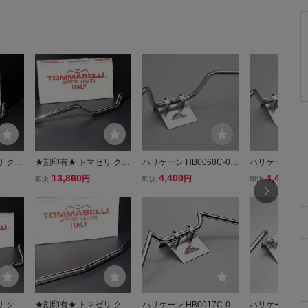
リ クロ
★刻印有★ トマゼリ クロ
ハリケーン HB0068C-01
ハリケーン HB00
 ミド
ーム 22Φ ハンドル ミド
★ POLICE ポリス 4型 ハ
★ POLICE ポ
13,860
4,400
4,400
円
円
円
即決
即決
即決
ASEL
ル 0234検）TOMMASEL
ンドルバー スチール 検）
ンドルバー スチ
キ タロ
LI コニー マルゾッキ タロ
メッキ クローム ミリ バ
メッキ クローム
ーン C
ッティ 当時 ハリケーン C
ー ハン パイ Φ CB R Z X
ー ハン パイ Φ C
B R Z X J G
J G S 25 00
J G S 25 4 0
リ クロ
★刻印有★ トマゼリ クロ
ハリケーン HB0017C-01
ハリケーン HB0