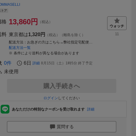
OMMASELLI
ストア
13,860
円
価格
（税込）
送料
東京都は
1,320円
11
（税込）（離島を除く）
配送方法
お急ぎの方はこちら→弊社指定宅配便 全国一律
配送方法一覧
条件により送料が異なる場合があります
0
件
6日
詳細
8月15日（土）1時5分
終了予定
未使用
購入手続きへ
ログイン
してください
あなただけの特別なクーポンを受け取れます
詳細
質問する