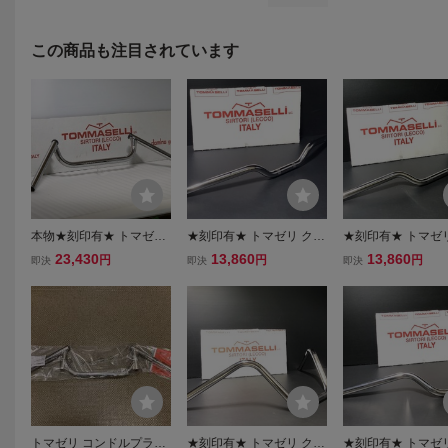
この商品も注目されています
本物★刻印有★ トマゼリ
★刻印有★ トマゼリ クロ
★刻印有★ トマゼ
クローム メッキ コンドル
ーム 22Φハンドル ローty
ーム 22Φ ハンドル
23,430
13,860
13,860
円
円
円
即決
即決
即決
ハンドル 22Φ ST 0347
pe 0419検）TOMMASEL
ル 0186検）TOMM
検）TOMMASELLI コマン
LI コニー マルゾッキ タロ
LI コニー マルゾッ
ダー コニー マルゾッキ
ッティ 当時 CB R Z X J G
ッティ 当時 ハリケ
タロッティ 当時
S 25 400 750
B R Z X J G S
トマゼリ コンドルプラス
★刻印有★ トマゼリ クロ
★刻印有★ トマゼ