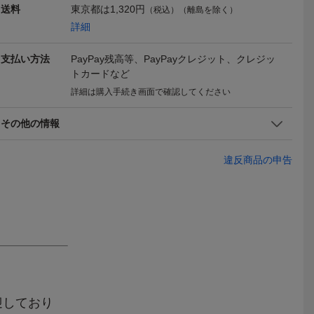
送料
東京都は
1,320円
 ハンドル
ンズハンドル １番！ 当時
-'09 エフェックス イージ
ラスハンドル
（税込）（離島を除く）
6,500
1,100
36,29
円
円
即決
現在
即決
検）メッキ
物のタレコンチタイプ！
ーフィットバー EBF133
LLI DUCATI
詳細
バー ハン
GS400 Z750RS Z400FX
S/φ22.2mm (H0729Z10)
CB400 CB7
 J G S 25
GT380 KH400 XJ400 Z1
CB1000SF取り外し 検索/
支払い方法
PayPay残高等、PayPayクレジット、クレジッ
Z2 Z750FX CB400F
ハンドルバー
トカードなど
詳細は購入手続き画面で確認してください
その他の情報
違反商品の申告