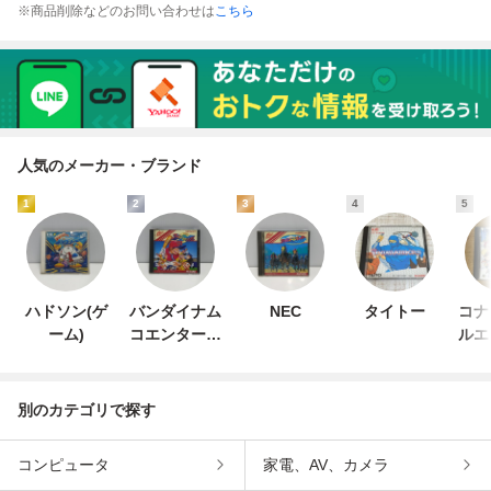
※商品削除などのお問い合わせは
こちら
人気のメーカー・ブランド
1
2
3
4
5
ハドソン(ゲ
バンダイナム
NEC
タイトー
コナ
ーム)
コエンターテ
ルエ
インメント
ン
別のカテゴリで探す
コンピュータ
家電、AV、カメラ