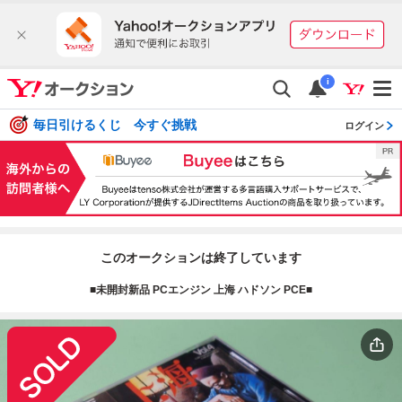
i
毎日引けるくじ 今すぐ挑戦
ログイン
このオークションは終了しています
■未開封新品 PCエンジン 上海 ハドソン PCE■