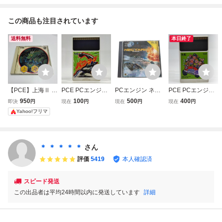
この商品も注目されています
送料無料
本日終了
【PCE】上海Ⅱ P
PCE PCエンジン
PCエンジン ネク
PCE PCエンジン
CエンジンCDロム
HuCARD ハドソ
タリス NECTARIS
HuCARD ハドソ
950
100
500
400
即決
円
現在
円
現在
円
現在
円
ロム ハドソン
ン パワーリーグ
HuCARD Vol.16
ン 遊々人生 箱説
Yahoo!フリマ
HUDSON シャン
箱説なし
ハドソン HUDSO
なし
ハイ
N 当時物 レトロゲ
ーム PCE
＊ ＊ ＊ ＊ ＊
さん
評価
5419
本人確認済
スピード発送
この出品者は平均24時間以内に発送しています
詳細