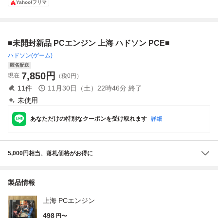
Yahoo!フリマ
HUDSON シャン
箱説なし
ハドソン HUDSO
なし
ハイ
N 当時物 レトロゲ
ーム PCE
■未開封新品 PCエンジン 上海 ハドソン PCE■
ハドソン(ゲーム)
匿名配送
7,850
円
現在
（税0円）
11
件
11月30日（土）22時46分
終了
未使用
あなただけの特別なクーポンを受け取れます
詳細
5,000円相当、落札価格がお得に
製品情報
上海 PCエンジン
498
円〜