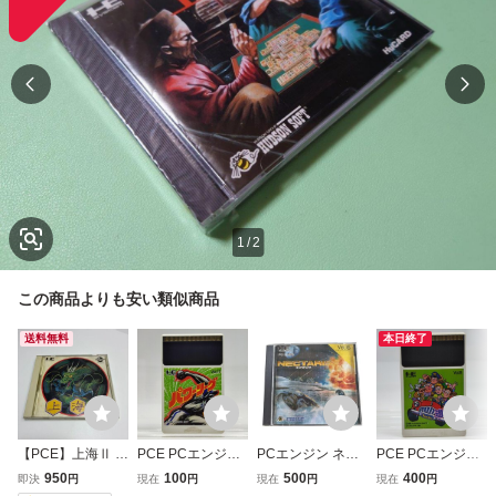
1
/
2
この商品よりも安い類似商品
送料無料
本日終了
【PCE】上海Ⅱ P
PCE PCエンジン
PCエンジン ネク
PCE PCエンジン
CエンジンCDロム
HuCARD ハドソ
タリス NECTARIS
HuCARD ハドソ
950
100
500
400
即決
円
現在
円
現在
円
現在
円
ロム ハドソン
ン パワーリーグ
HuCARD Vol.16
ン 遊々人生 箱説