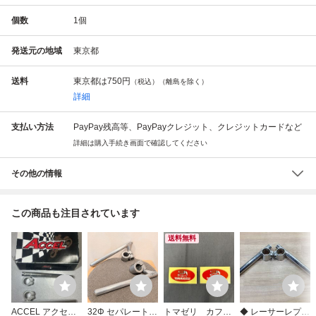
個数
1
個
発送元の地域
東京都
送料
東京都は
750円
（税込）（離島を除く）
詳細
支払い方法
PayPay残高等、PayPayクレジット、クレジットカードなど
詳細は購入手続き画面で確認してください
その他の情報
この商品も注目されています
送料無料
ACCEL アクセル
32Φ セパレートハ
トマゼリ カフ
◆ レーサーレプリ