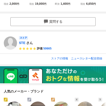
汎用 35Φ セパハ
ンドル アルミ シ
ェ セパハン セ
カ セパハン 垂角
2,000
19,000
1,400
6,650
現在
円
現在
円
即決
円
現在
円
ン ヤマハ RZ350
ルバー 32mm セパ
パレートハンド
大 当時物 スチー
セパレートハンド
ハン ヤマハ RZ R
ル TOMMASELL
ル 35㎜ 中古 CBX
ル ハンドル シル
Z250 RZ350 RD
I
400 RZ250R RZ3
バー 35パイ RZ25
RD250 RD350 社
50R SR400 CB75
質問する
0 可変ハンドル ク
外 カスタム ハン
0F Z400GP クリ
リップオン SR40
ドル # BEET ビ
ップオン カフェト
0
ート
マゼリ
ストア
STE
さん
評価
50665
ストアの情報
ニュースレター配信登録
人気のメーカー・ブランド
1
2
3
4
5