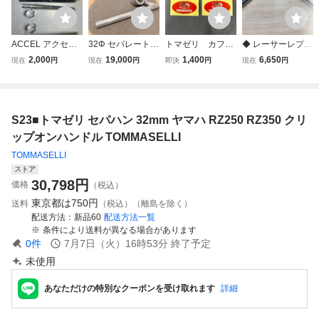
ACCEL アクセル
32Φ セパレートハ
トマゼリ カフ
◆ レーサーレプリ
汎用 35Φ セパハ
ンドル アルミ シ
ェ セパハン セ
カ セパハン 垂角
2,000
19,000
1,400
6,650
現在
円
現在
円
即決
円
現在
円
ン ヤマハ RZ350
ルバー 32mm セパ
パレートハンド
大 当時物 スチー
セパレートハンド
ハン ヤマハ RZ R
ル TOMMASELL
ル 35㎜ 中古 CBX
ル ハンドル シル
Z250 RZ350 RD
I
400 RZ250R RZ3
バー 35パイ RZ25
RD250 RD350 社
50R SR400 CB75
S23■トマゼリ セパハン 32mm ヤマハ RZ250 RZ350 クリ
0 可変ハンドル ク
外 カスタム ハン
0F Z400GP クリ
リップオン SR40
ドル # BEET ビ
ップオン カフェト
ップオンハンドル TOMMASELLI
0
ート
マゼリ
TOMMASELLI
ストア
30,798
円
価格
（税込）
東京都は
750円
送料
（税込）（離島を除く）
配送方法
新品60
配送方法一覧
条件により送料が異なる場合があります
0
件
7月7日（火）16時53分
終了予定
未使用
あなただけの特別なクーポンを受け取れます
詳細