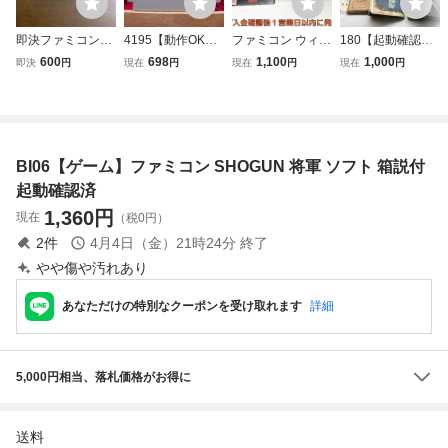
即決ファミコンソ
4195【動作OK】
ファミコン ウィザ
180【起動確認済
フト 将軍 SHOGU
SHOGUN 将軍 フ
ードリィ ゲームソ
み】FC 貝獣物語
600
698
1,100
1,000
即決
円
現在
円
現在
円
現在
円
N ショーグン
ァミコン FC カセ
フト 箱付き FC フ
マップ付 ファミコ
ット ゲーム 箱説
ァミリーコンピュ
ン ナムコ NAMCO
ナシ 裸ソフト
ータ 起動確認済み
かいじゅうものが
J06-062fk/F3
たり 箱付き
BI06【ゲーム】ファミコン SHOGUN 将軍 ソフト 箱説付
起動確認済
1,360
円
現在
（税0円）
2
件
4月4日（金）21時24分
終了
やや傷や汚れあり
あなただけの特別なクーポンを受け取れます
詳細
5,000円相当、落札価格がお得に
送料