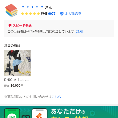
J06-062fk/F3
たり 箱付き
＊ ＊ ＊ ＊ ＊
さん
評価
6077
本人確認済
スピード発送
この出品者は平均24時間以内に発送しています
詳細
注目の商品
DH02t＠【コスプ
レ衣装】まとめ 刀
10,000
現在
円
剣乱舞 呪術廻戦
東京リベンジャー
※商品削除などのお問い合わせは
こちら
ズ 星を紡ぐ子ども
たち ブルーロック
後家兼光 黒龍 両
面 禪院真希