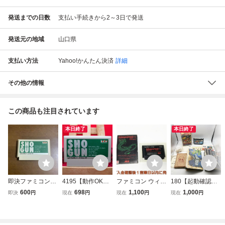
発送までの日数
支払い手続きから2～3日で発送
発送元の地域
山口県
支払い方法
Yahoo!かんたん決済
詳細
その他の情報
この商品も注目されています
本日終了
本日終了
即決ファミコンソ
4195【動作OK】
ファミコン ウィザ
180【起動確認済
フト 将軍 SHOGU
SHOGUN 将軍 フ
ードリィ ゲームソ
み】FC 貝獣物語
600
698
1,100
1,000
即決
円
現在
円
現在
円
現在
円
N ショーグン
ァミコン FC カセ
フト 箱付き FC フ
マップ付 ファミコ
ット ゲーム 箱説
ァミリーコンピュ
ン ナムコ NAMCO
ナシ 裸ソフト
ータ 起動確認済み
かいじゅうものが