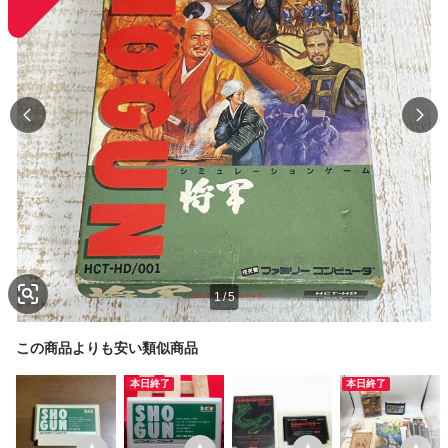
1
/
5
この商品よりも安い類似商品
本日終了
本日終了