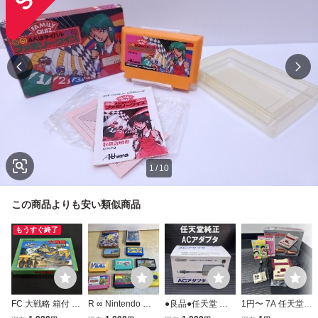
1
/
10
この商品よりも安い類似商品
もうすぐ終了
FC 大戦略 箱付 取
R ∞ Nintendo 任
●良品●任天堂 純
1円〜 7A 任天堂
説付 ファミコンソ
天堂 ファミコン
正 ファミコン・ス
ファミリーコンピ