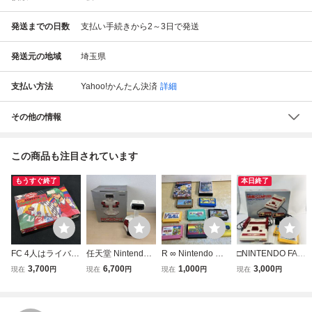
発送までの日数
支払い手続きから2～3日で発送
発送元の地域
埼玉県
支払い方法
Yahoo!かんたん決済
詳細
その他の情報
この商品も注目されています
もうすぐ終了
本日終了
FC 4人はライバル
任天堂 Nintendo
R ∞ Nintendo 任
□NINTENDO FAMI
ファミリークイズ
ファミリーコンピ
天堂 ファミコン
LY COMPUTER H
3,700
6,700
1,000
3,000
現在
円
現在
円
現在
円
現在
円
箱付 取説付 ファ
ュータ ロボット H
ソフト まとめ売
VC-001 任天堂 ニ
ミコンソフト レト
VC-012 R.O.B. フ
り ファミリーコン
ンテンドー ファミ
ロゲーム 当時物
ァミコン レトロゲ
ピュータ カセット
リーコンピュータ