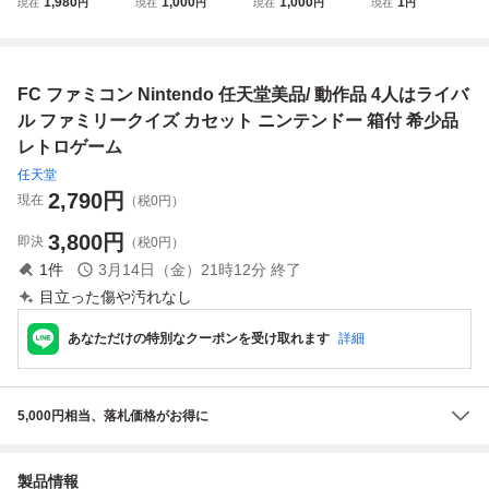
1,980
1,000
1,000
1
現在
円
現在
円
現在
円
現在
円
フト レトロゲーム
ソフト まとめ売
ーパーファミコン
ュータ HVC-001
当時物 (08068米
り ファミリーコン
ACアダプタ HVC-
Nintendo レトロ
ピュータ カセット
002 箱付●FC SFC
ゲーム機 ファミコ
ゲームソフト レト
ニンテンドー NIN
ン FC 箱付 付属品
FC ファミコン Nintendo 任天堂美品/ 動作品 4人はライバ
ロゲーム 10本
TENDO 当時物 レ
コレクション 動作
セット ②
トロゲーム●
未確認 82
ル ファミリークイズ カセット ニンテンドー 箱付 希少品
レトロゲーム
任天堂
2,790
円
現在
（税0円）
3,800
円
即決
（税0円）
1
件
3月14日（金）21時12分
終了
目立った傷や汚れなし
あなただけの特別なクーポンを受け取れます
詳細
5,000円相当、落札価格がお得に
製品情報