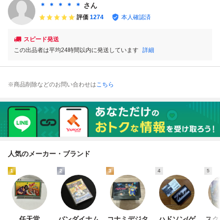
(08068米
ーム 当時物 箱付
ゲームソフト レト
ー ファミコン 家
＊ ＊ ＊ ＊ ＊
さん
取扱説明書
ロゲーム 10本
庭用カセット式ビ
評価
1274
本人確認済
セット ②
デオゲーム 通電未
確認
スピード発送
この出品者は平均24時間以内に発送しています
詳細
※商品削除などのお問い合わせは
こちら
人気のメーカー・ブランド
1
2
3
4
5
任天堂
バンダイナム
コナミデジタ
ハドソン(ゲ
スク