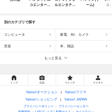
コエンターテ
ルエンタテイ
ーム)
エ
インメント
ンメント
別のカテゴリで探す
コンピュータ
家電、AV、カメラ
音楽
本、雑誌
もっと見る
トップ
出品
ウォッチ
マイオク
Yahoo!オークション
Yahoo!フリマ
Yahoo!ショッピング
Yahoo! JAPAN
プライバシーポリシー
プライバシーセンター
利用規約
LYPプレミアム利用ガイド
ガイドライン