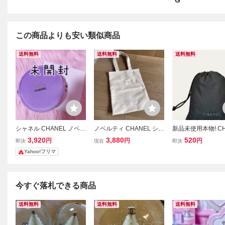
G
この商品よりも安い類似商品
送料無料
送料無料
送料無料
シャネル CHANEL ノベル
ノベルティ CHANEL シャ
新品未使用本物! CH
ティ ポーチ CHANCE チ
ネル クリスマス トートバ
シャネル/ 非売
3,920
3,880
520
円
円
円
即決
現在
即決
ャンス パープル 非売品
ッグ ホワイト ゴールド
着ポーチ
Yahoo!フリマ
今すぐ落札できる商品
送料無料
送料無料
送料無料