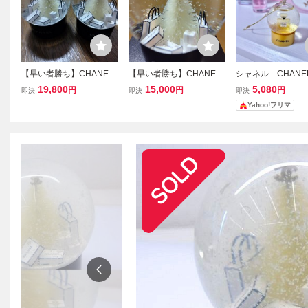
【早い者勝ち】CHANEL
【早い者勝ち】CHANEL
シャネル CHANE
シャネル スノードーム 置
シャネル スノードーム 置
ルティ 非売品 
19,800
15,000
5,080
円
円
円
即決
即決
即決
物 ノベルティ 限定 VIP 顧
物 ノベルティ 限定 VIP 顧
ドーム no5 ホリ
Yahoo!フリマ
客 非売品 クリスマス ツ
客 非売品 クリスマス ツ
o.5 香水 オー
リー ショッパー オブジェ
リー ショッパー オブジェ
スノーグローブ
箱有