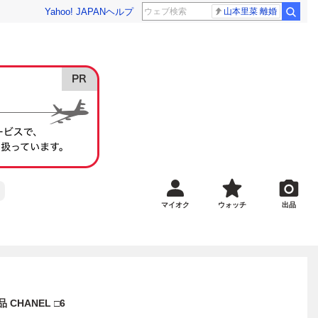
Yahoo! JAPAN
ヘルプ
山本里菜 離婚
マイオク
ウォッチ
出品
CHANEL □6