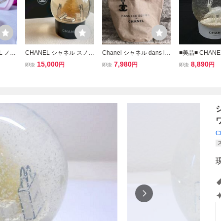
L ノベ
CHANEL シャネル スノー
Chanel シャネル dans les
■美品■ CHAN
スノー
ドーム ノベルティ クリス
serres トートバッグ VIP
ル トナカイ ス
15,000
7,980
8,890
円
円
円
即決
即決
即決
デー n
マスツリー ショッパー
非売品
オブジェ 置物 
ナメント
8O2210A
アイボリー系 BU
C