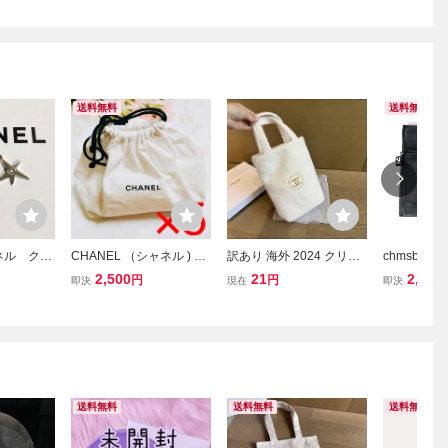
送料無料
送料無料
ャネル クリ
CHANEL （シャネル ) 巾
訳あり 海外 2024 クリス
chmsbk9
2025 カ
着ノベルティポーチ ホ
マス CHANEL シャネル
物 シャネル
2,500
21
2,780
円
円
即決
現在
即決
ーム
ワイト×5点
ノベルティ ミニトートバ
売品メッシ
ッグ 箱付き
送料無料
送料無料
送料無料