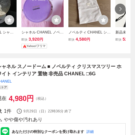
EL シャネ
シャネル CHANEL ノベル
ノベルティ CHANEL シャ
新品未使用本
ノードーム
ティ ポーチ CHANCE チ
ネル クリスマス トートバ
シャネル/
3,920
4,580
520
円
円
円
即決
即決
即決
インテリア
ャンス パープル 非売品
ッグ ホワイト ゴールド
着ポーチ
Yahoo!フリマ
1700
シャネル スノードーム ■ ノベルティ クリスマスツリー ホ
ワイト インテリア 置物 非売品 CHANEL □6G
HANEL
ストア
4,980
円
現在
（税込）
1
件
9月29日（日）22時36分
終了
やや傷や汚れあり
あなただけの特別なクーポンを受け取れます
詳細