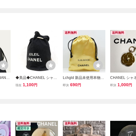
送料無料
送料無料
ANEL
◆美品◆CHANEL シャネ
Lchgld 新品未使用本物
CHANEL シ
品 巾
ル◆キャンバス◆巾着 シ
CHANEL シャネル 非売
スマス ホリデー
1,100
690
1,000
円
円
円
現在
即決
即決
ョルダー バッグ◆ブラッ
品巾着ポーチ
メリア チャ
ク ホワイト シルバー金具
◆ノベルティ 非売品◆肩
掛け◆A18624
送料無料
送料無料
鑑定付き