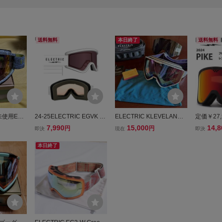
送料無料
本日終了
送料無料
使用ELE
24-25ELECTRIC EGVK カ
ELECTRIC KLEVELAND II
定価￥27,5
PER NUR
ラー:MATTE WHITE レン
☆エレクトリック クリー
24 ELE
7,990
15,000
14,8
円
円
即決
現在
即決
ズ 全天候ハ
ズ:ROSE CONTRASTエレ
ブランド2☆ マットホワイ
ック PIKE
ンズ エ
クトリック
ト 新品・未使用
URON A
本日終了
訳あり品
ーグル