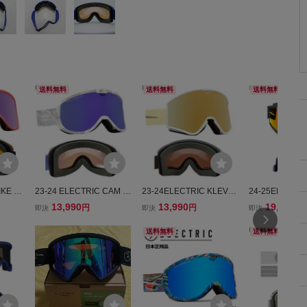
送料無料
送料無料
送料無料
IKE カ
23-24 ELECTRIC CAM カ
23-24ELECTRIC KLEVE
24-25ELECTR
 レンズ:
ラー:FUTURE CAMO レ
LAND カラー:CANNA SP
K カラー:BLAC
13,990
13,990
19,990
円
円
円
即決
即決
即決
 CONT
ンズ:PURPLE CHROME
ECKLE レンズ:GOLD CH
ンズ:AUBURN 
ック
CONTRASTエレクトリッ
ROME CONTRASTエレ
TRASTエレク
送料無料
送料無料
ク
クトリック