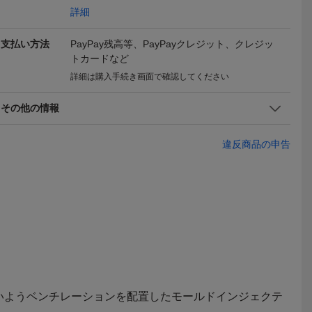
詳細
C EK1 カ
23-24 ELECTRIC CAM カ
定価￥27,500 47%OFF 2
【即決】新
MOKE レ
ラー:CANNA SPECKLE
024 ELECTRIC エレクト
ECTRIC K
13,990
14,500
12,80
支払い方法
PayPay残高等、PayPayクレジット、クレジッ
円
円
即決
即決
即決
ROME CO
レンズ:GOLD CHROME
リック PIKE MATTE WHI
ACK TORT
トカードなど
クトリック
CONTRASTエレクトリッ
TE NURON MOSS BLUE
ドレンズ 
ク
詳細は購入手続き画面で確認してください
ゴーグル
トレンズ 人
ク在庫処分4
その他の情報
違反商品の申告