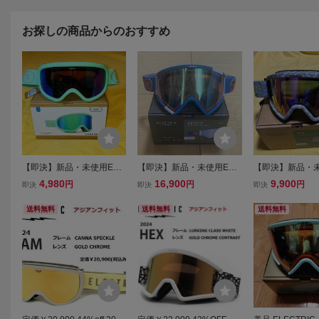
お探しの商品からのおすすめ
【即決】新品・未使用ELE
【即決】新品・未使用ELE
【即決】新品・未
CTRIC CHARGER MINT
CTRIC ROTECK ARTHUR
CTRIC HEX HY
4,980
16,900
9,900
円
円
円
即決
即決
即決
ブローズグリーンミラーハ
LONGO COLLABアトミッ
ON ピンクレン
イコントラストレンズ エ
クアイスレンズ アーサー
イコントラストレ
送料無料
送料無料
送料無料
レクトリックミント55%O
ロンゴ CAPITA VOLCOM4
レク50%OFF 
FF
1%OFF