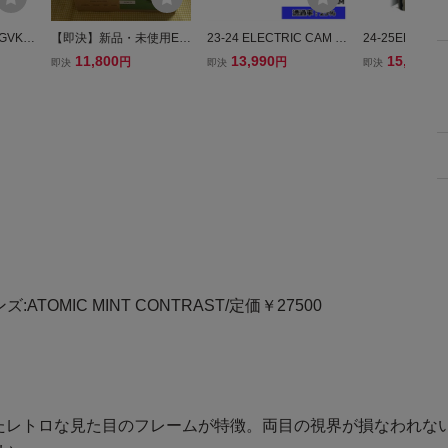
EGVK
【即決】新品・未使用EL
23-24 ELECTRIC CAM カ
24-25ELECTRI
 レン
ECTRIC HEX JILL PERKI
ラー:MIKE PARILLO レン
ラー:FLOOD S
11,800
13,990
15,990
円
円
円
即決
即決
即決
ONTR
NS ブローズグリーンレン
ズ:BLUE CHROME CON
ンズ:GOLD CH
ク
ズ 人気デザイン 全天候ハ
TRASTエレクトリック
NTRASTエレ
イコントラストレンズ エ
レク41%OFF