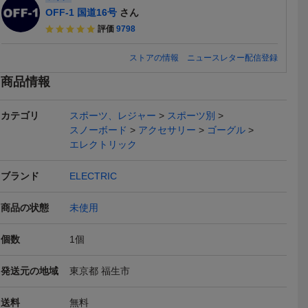
OFF-1 国道16号
さん
評価
9798
ストアの情報
ニュースレター配信登録
商品情報
送料無料
送料無料
カテゴリ
スポーツ、レジャー
スポーツ別
スノーボード
アクセサリー
ゴーグル
エレクトリック
ブランド
ELECTRIC
IC ROTEC
定価￥36,300 42%OFF 調
美品 ELECTRIC ゴーグル
【即決・送
K TORT レ
光 ELECTRIC エレクトリ
ROTECK MATTE GLACIE
未使用ELEC
商品の状態
21,000
未使用
14,000
12,80
円
円
即決
現在
即決
RED CON
ック PIKE MATTE WHITE
R アジアンフィット ATO
IKE PARI
トリック
NURON VIOLET PHOTO
MIC ICEレンズ エレクト
ズ ハイコ
送料無料
送料無料
本日終了
個数
1
個
CHROMIC 調光 ゴーグル
リック コントラストレン
ズ 人気デザ
ズ
庫処分 39%
発送元の地域
東京都 福生市
送料
無料