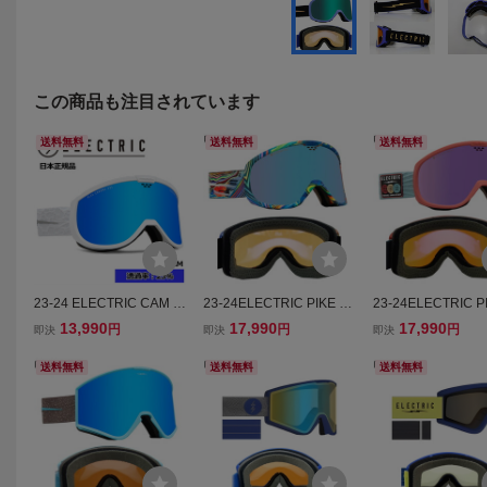
この商品も注目されています
送料無料
送料無料
送料無料
23-24 ELECTRIC CAM カ
23-24ELECTRIC PIKE カ
23-24ELECTRIC P
ラー:MATTE WHITE NUR
ラー:MIKE PARILLO レン
ラー:PLANETARY
13,990
17,990
17,990
円
円
円
即決
即決
即決
ON レンズ:BLUE CHRO
ズ:ATOMIC ICE CONTRA
COYOTE PURPLE
ME CONTRASTエレクト
STエレクトリック
RASTエレクトリ
送料無料
送料無料
送料無料
リック