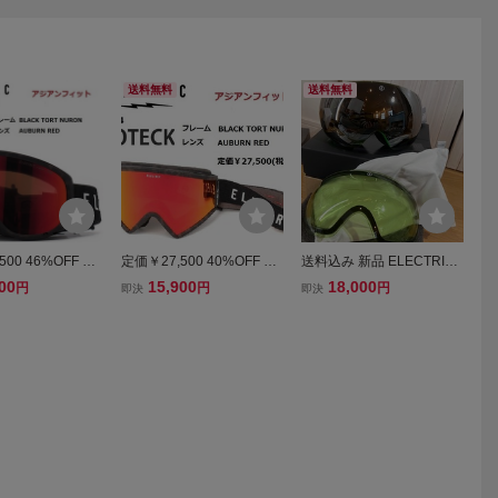
送料無料
送料無料
00 46%OFF 20
定価￥27,500 40%OFF 20
送料込み 新品 ELECTRIC
CTRIC エレクトリ
24 ELECTRIC エレクトリ
x VOLCOM エレクトリッ
00
15,900
18,000
円
円
円
即決
即決
 BLACK TORT N
ック ROTECK BLACK TO
ク ボルコム AF EG3 EG62
UBURN RED ゴ
RT NURON AUBURN RE
14450_BSRC ゴーグル 送
D ゴーグル
料無料