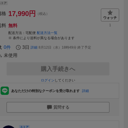
ストア
17,990
円
価格
（税込）
送料
無料
1
配送方法
宅配便
配送方法一覧
条件により送料が異なる場合があります
0
件
3日
詳細
8月12日（水）18時49分
終了予定
未使用
購入手続きへ
ログイン
してください
あなただけの特別なクーポンを受け取れます
詳細
質問する
ストア