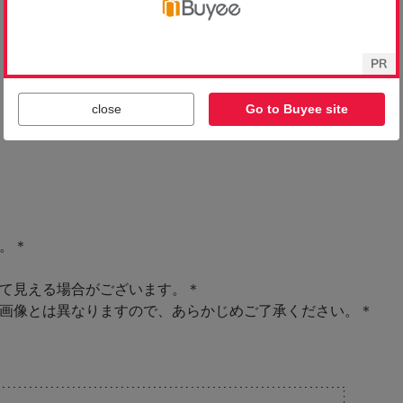
close
Go to Buyee site