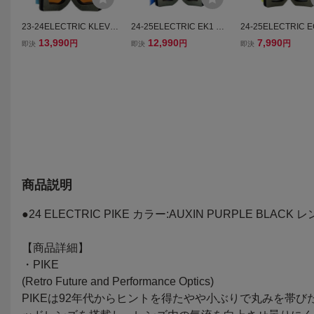
23-24ELECTRIC KLEVE
24-25ELECTRIC EK1 カ
24-25ELECTRIC 
LAND カラー:DELPHI SP
ラー:FLOOD BLUE レン
カラー:LIME BLUE
13,990
12,990
7,990
円
円
円
即決
即決
即決
ECKLE レンズ:BLUE CH
ズ:BLUE CHROME CON
ズ:LIGHT GREY C
ROME CONTRASTエレ
TRASTエレクトリック
ASTエレクトリッ
クトリック
商品説明