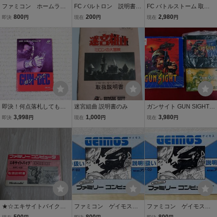
ファミコン ホームラン
FC バルトロン 説明書の
FC バトルストーム 取扱
ナイター 説明書
み
説明書 ファミリーコンピ
800
200
2,980
即決
円
現在
円
現在
円
ュータ YZW-9Y ファミコ
ン ファミコンソフト
即決！何点落札しても送
迷宮組曲 説明書のみ
ガンサイト GUN SIGHT
料185円★ガンデック 説
箱説付 同梱可能★即売★
3,998
1,000
3,980
即決
円
現在
円
現在
円
明書のみ★他にも出品
多数出品中★ 後期ザラザ
中！クリーニング済！フ
ラ FFマーク
ァミコン★同梱ＯＫ
★☆エキサイトバイク
ファミコン ゲイモス
ファミコン ゲイモス
説明書のみです。☆★
説明書
説明書
500
800
800