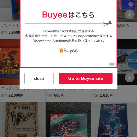
ガンサイト
GUN-DEC ガンデック
送料無料 【取説のみ】
説明書付き
ファミコン ミネルバト
3,960
13,000
1,000
現在
円
現在
円
現在
円
ンサーガ ラゴンの復
活 TAITO
送料無料
close
Go to Buyee site
ファミコン ガンサイ
ファミコン クォース
ファミコン ゲ
ト 箱、説明書付き 良
説明書
イモス (取説のみ)
22,000
600
1,620
現在
円
現在
円
現在
円
好～美品
送料無料 18