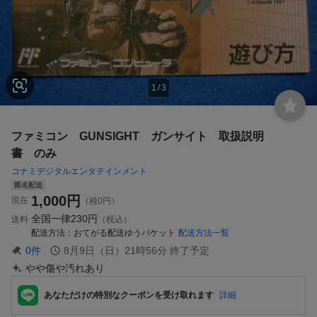
1
/
3
ファミコン GUNSIGHT ガンサイト 取扱説明
書 のみ
コナミデジタルエンタテインメント
匿名配送
1,000
円
現在
（税0円）
全国一律
230円
送料
（税込）
配送方法
おてがる配送ゆうパケット
配送方法一覧
0
件
8月9日（日）21時56分
終了予定
やや傷や汚れあり
あなただけの特別なクーポンを受け取れます
詳細