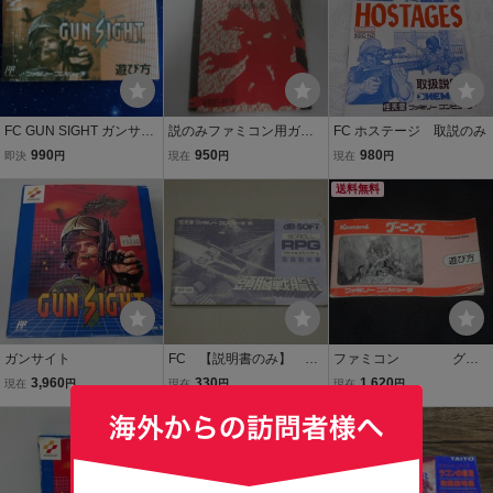
FC GUN SIGHT ガンサイ
説のみファミコン用ガン
FC ホステージ 取説のみ
ト 説明書のみ ファミリー
ヘッド
990
950
980
即決
円
現在
円
現在
円
コンピュータ ファミコ
ン コナミ KONAMI 1991
送料無料
取扱説明書
ガンサイト
FC 【説明書のみ】 頭
ファミコン グー
脳戦艦ガル デービーソ
ニーズ (取説のみ)
3,960
330
1,620
現在
円
現在
円
現在
円
フト ファミコン
送料無料 17
送料無料