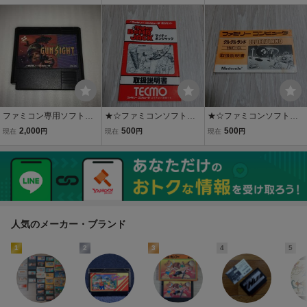
ファミコン専用ソフト
★☆ファミコンソフト
★☆ファミコンソフト
「GUN SIGHT ガン サイ
マイティボンジャック
クルクルランド 説明書
2,000
500
500
現在
円
現在
円
現在
円
ト」 中古品・動作未確
説明書のみ☆★
のみ☆★
認・長期保存品
人気のメーカー・ブランド
1
2
3
4
5