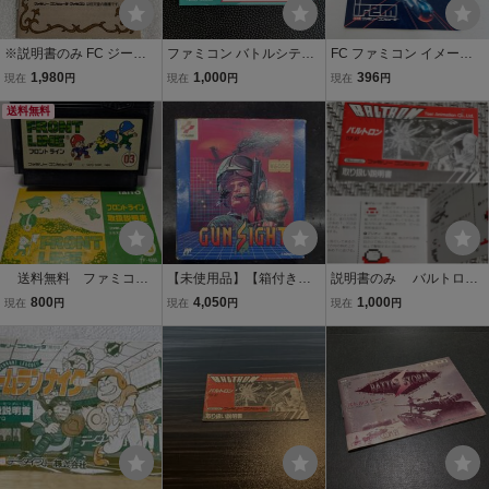
※説明書のみ FC ジーキ
ファミコン バトルシティ
FC ファミコン イメージ
ル博士の彷魔が刻 ファミ
ー 取扱説明書 ナムコ nam
ファイト 説明書のみ
1,980
1,000
396
現在
円
現在
円
現在
円
コン
cot ナムコット (ソフト
送料無料
無・説明書のみ) ファミリ
ー コンピュータ 全9ペー
ジ FC 1985
送料無料 ファミコン
【未使用品】【箱付き】G
説明書のみ バルトロン
ソフト Family Computer
UN SIGHT ガンサイト FC
ファミコン
800
4,050
1,000
現在
円
現在
円
現在
円
タイトー フロント
ライン 取扱説明書