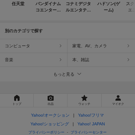
任天堂
バンダイナム
コナミデジタ
ハドソン(ゲ
スク
コエンターテ
ルエンタテイ
ーム)
エ
インメント
ンメント
別のカテゴリで探す
コンピュータ
家電、AV、カメラ
音楽
本、雑誌
もっと見る
トップ
出品
ウォッチ
マイオク
Yahoo!オークション
Yahoo!フリマ
Yahoo!ショッピング
Yahoo! JAPAN
プライバシーポリシー
プライバシーセンター