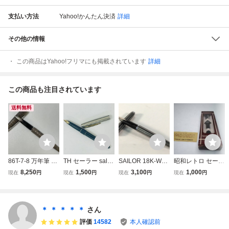
支払い方法
Yahoo!かんたん決済
詳細
その他の情報
この商品はYahoo!フリマにも掲載されています
詳細
この商品も注目されています
送料無料
86T-7-8 万年筆 SA
TH セーラー sallor
SAILOR 18K-WG
昭和レトロ セーラ
ILOR セーラー ペ
万年筆 ペン先14K
セーラー 万年筆
ー万年筆 箱付き
8,250
1,500
3,100
1,000
現在
円
現在
円
現在
円
現在
円
ン先 18K-WG ボデ
筆記用具 文房具 JI
筆記用具_AGB_D
ィ SILVER 文房具
Sマーク ゴールド
0723-G00B
筆記用具 筆記未確
ブラック×シルバ
認
ー ヴィンテージ
＊ ＊ ＊ ＊ ＊
さん
筆記未確認 中古品
評価
14582
本人確認前