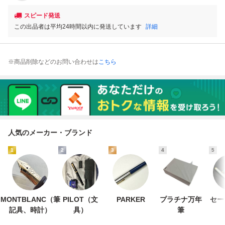
スピード発送
この出品者は平均24時間以内に発送しています
詳細
※商品削除などのお問い合わせは
こちら
人気のメーカー・ブランド
1
2
3
4
5
MONTBLANC（筆
PILOT（文
PARKER
プラチナ万年
セー
記具、時計）
具）
筆