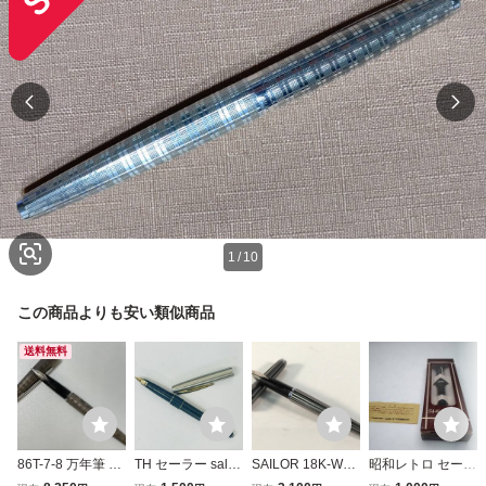
1
/
10
この商品よりも安い類似商品
送料無料
86T-7-8 万年筆 SA
TH セーラー sallor
SAILOR 18K-WG
昭和レトロ セーラ
ILOR セーラー ペ
万年筆 ペン先14K
セーラー 万年筆
ー万年筆 箱付き