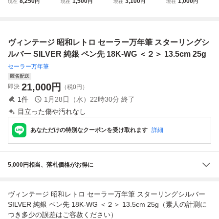
8,250
1,500
3,100
1,000
現在
円
現在
円
現在
円
現在
円
ン先 18K-WG ボデ
筆記用具 文房具 JI
筆記用具_AGB_D
ィ SILVER 文房具
Sマーク ゴールド
0723-G00B
筆記用具 筆記未確
ブラック×シルバ
認
ー ヴィンテージ
ヴィンテージ 昭和レトロ セーラー万年筆 スターリングシ
筆記未確認 中古品
ルバー SILVER 純銀 ペン先 18K-WG ＜２＞ 13.5cm 25g
セーラー万年筆
匿名配送
21,000
円
即決
（税0円）
1
件
1月28日（水）22時30分
終了
目立った傷や汚れなし
あなただけの特別なクーポンを受け取れます
詳細
5,000円相当、落札価格がお得に
ヴィンテージ 昭和レトロ セーラー万年筆 スターリングシルバー
SILVER 純銀 ペン先 18K-WG ＜２＞ 13.5cm 25g（素人の計測に
つき多少の誤差はご容赦ください）