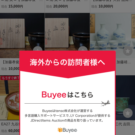
滴斑 酒盃 共箱・共布
青磁 酒盃 共箱・共布
ぐい呑 共箱 共布 真玉園
15,000
20,000
10,000
現在
円
現在
円
現在
円
付き】 口径約9.7cm 真
付き】 口径約11.3cm
酒盃 酒器 ④
玉園 ぐい呑 盃 酒器
真玉園 盃 ぐい呑 酒
器
【加藤孝俊】天目 油滴盃
【加藤孝俊】天目 油滴盃
080411 真玉園 加藤靖彦
ぐい呑 共箱 共布 真玉園
ぐい呑 共箱 共布 真玉園
作 瀬戸染付 瑞雲文 酒器揃
10,000
10,000
1,100
現在
円
現在
円
現在
円
酒盃 酒器 ③
酒盃 酒器 ⑤
徳利 一対 盃 五客 共箱
もうすぐ終了
送料無料
EA27 九谷焼 酒器 佐野窯
∞ 南 美 ∞【 加藤孝俊 油
九谷焼 錦山窯 三代 吉田美
福島武山 作 酒盃 赤絵布袋
滴斑 徳利 ３本 共
統 金彩萩文 ぐい呑 酒器
60,000
12,000
9,000
現在
円
現在
円
現在
円
唐草之図 細密画 ぐい呑
箱・共布付き】 高さ約1
酒盃 共箱 共布