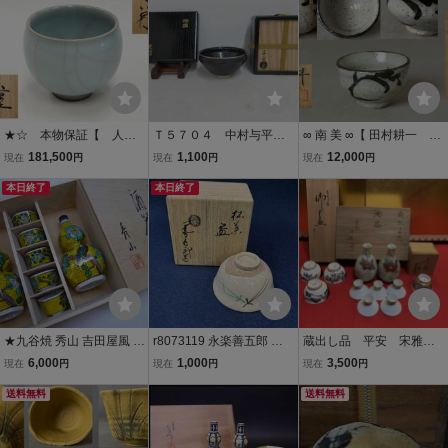
★☆ 本物保証【 人間
Ｔ５７０４ 中村与平
∞ 南 美 ∞【 田村耕一 ぐ
国宝 三浦小平二「青
油滴 天目銀覆輪 茶
い呑 共箱付き】 口径
181,500
1,100
12,000
現在
円
現在
円
現在
円
磁 ぐい」陶印有り 共
茶碗 作暦 仕覆 共
約7.1cm 人間国宝 盃
箱・共布 】新潟県出
本日終了
箱 茶道具 煎茶道具
本日終了
酒器
身 師；加藤土師萌 酒
加藤如水師事
盃 酒器
★九谷焼 秀山 吉田屋風 色
r8073119 永楽善五郎 造
蔵出し品 平安 宋雅堂
絵花鳥紋 徳利 2客 お猪口
松葉 盃 酒盃 酒器 在銘 レ
酒器揃 徳利2本 お猪口5客
6,000
1,000
3,500
現在
円
現在
円
現在
円
5客 セット 盃 酒盃 酒杯
トロ
セット 九谷 清山 松竹
ぐい呑 酒入 酒注 酒器 和
送料無料
梅盃 ぐい呑 共箱付 色
送料無料
食器 共箱 伝統工芸 石川県
絵 金彩 草花紋
m