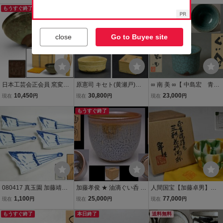
栞・共布・共箱 逸品
もうすぐ終了
2.5cm 天目 ぐい呑
送料無料
盃 酒器
close
Go to Buyee site
日本工芸会正会員 窯変米
原憲司 キセト(黄瀬戸)盃
∞ 南 美 ∞【 中島宏 青
色青瓷作家 峯岸勢晃 米色
(ぐい呑 酒杯 酒盃)共箱 師
磁 ぐい呑 共箱・共布
10,450
30,800
23,000
現在
円
現在
円
現在
円
瓷盃 米色青磁 共箱 共布
加藤卓男 酒器 現代黄瀬戸
付き】 口径約6.3cm 人
盃 杯 酒器 骨董品 美術品
の第一人者 岐阜県美術館
もうすぐ終了
間国宝 盃 酒器
4115pbhzN
買上 s26070306
080417 真玉園 加藤靖彦
加藤孝俊 ★ 油滴ぐい呑 ★
人間国宝【加藤卓男】晩
作 染付 南京写 染付半開扇
共箱 ★ 真玉園 ★ 瀬戸焼
年最上位 正倉院復元 三彩
1,100
25,000
77,000
現在
円
現在
円
現在
円
向付 五客 共箱 懐石道具
★ 油滴天目 ★ 盃 酒器 ★
花形 輪花 酒杯 盃 猪口 ぐ
茶道具
もうすぐ終了
柿天目 風 ★ 柿釉
本日終了
い呑 共箱 共布 栞付 酒器
送料無料