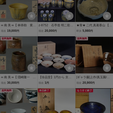
∞ 南 美 ∞【 林恭助 黄瀬
z-8752 石亭造 明二彩彫
★骨★ 二代 真葛香山 【
戸 ぐい呑 共箱・共
唐草紋 酒器揃 徳利2点/酒
老松 ニ 姥 画 酒盃 】 能面
19,000
20,000
5,980
現在
円
現在
円
即決
円
布・栞付き】 口径約7.4
盃5客/盃洗 共箱 懐石道具
酒器 ★真作保証 二代 宮川
cm 師:人間国宝 加藤孝
送料無料
香山 ★ ぐい呑み 杯 茶杯
送料無料
造 盃 酒器
茶盃 煎茶碗 高砂 相生の松
∞ 南 美 ∞【 隠崎隆一 備
【珍品堂】1円から 京焼
[ギャラ藤]上作/真玉園/加
前 酒呑 共箱・共布・
清水焼 陶家 西村徳泉 作
藤孝俊/ 銀覆輪金星油滴天
30,000
1
20,900
現在
円
現在
円
現在
円
栞付き】 口径約6.0cm
平安徳泉 在銘 干支 盃 12
目茶碗/共箱/G-1854 (検
ぐい呑 盃 酒器
送料無料
客揃 酒器 共箱 木箱 時代
本日終了
索)骨董/茶道具/煎茶道具/
もうすぐ終了
物 骨董品 古美術 径10cm
煎茶碗/抹茶碗/皆具
M-C34T-SR4