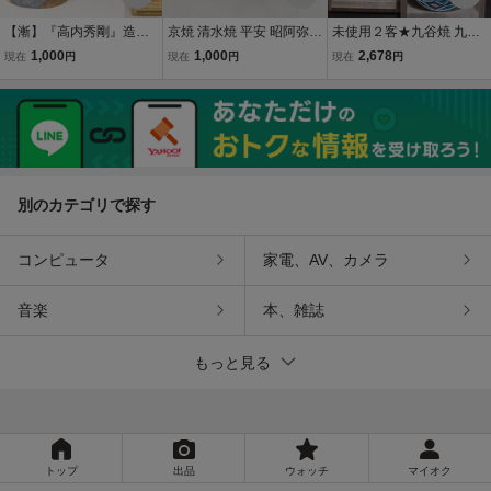
【漸】『高内秀剛』造
京焼 清水焼 平安 昭阿弥
未使用２客★九谷焼 九谷
志野ぐい呑 共箱 共
赤絵丸紋 ぐい呑 共箱 酒器
田中英子 花鳥図 色絵 杯盃
1,000
1,000
2,678
現在
円
現在
円
現在
円
布 盃 猪口 酒器 酒
猪口 盃 磁器 伝統工芸 平
酒器 共箱共布★60
杯 本物保証【HY4193】
安昭阿弥造 昭阿弥窯
別のカテゴリで探す
コンピュータ
家電、AV、カメラ
音楽
本、雑誌
もっと見る
トップ
出品
ウォッチ
マイオク