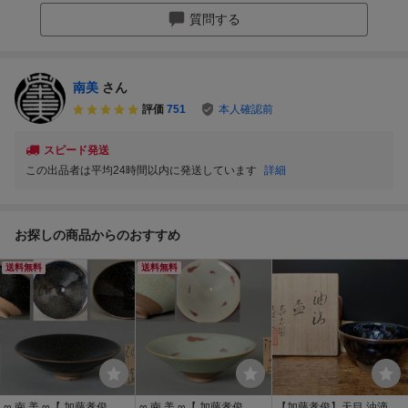
質問する
南美
さん
評価
751
本人確認前
スピード発送
この出品者は平均24時間以内に発送しています
詳細
お探しの商品からのおすすめ
送料無料
送料無料
∞ 南 美 ∞【 加藤孝俊 油
∞ 南 美 ∞【 加藤孝俊 飛
【加藤孝俊】天目 油滴盃