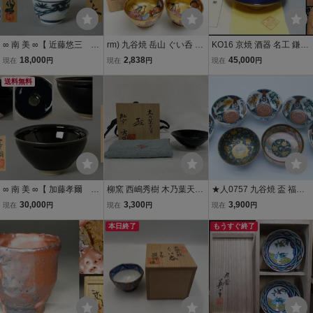
∞ 南 美 ∞【 近藤悠三 染
rm) 九谷焼 岳山 ぐい呑 酒
KO16 京焼 酒器 名工 鎌田
付 松絵 ぐい呑 共箱
盃 酒器 ※中古 保管品 共
幸二 造 油滴天目 盃 ぐい
18,000
2,838
45,000
現在
円
現在
円
現在
円
付き】 口径約5.5cm 人
箱(岳陽造)
呑 栞・共布・共箱
間国宝 盃 酒器
送料無料
∞ 南 美 ∞【 加藤孝爾 烏
柳窯 西嶋秀樹 木乃葉天目
★人0757 九谷焼 盃 福栄
黒 天目 茶碗 共箱・共
盃 共箱 共布 天目盃 酒器
福栄造 庄山 青粒 染付 色
30,000
3,300
3,900
現在
円
現在
円
現在
円
布付き 】 口径約12.2cm
酒盃 骨董
絵 山水 酒器 酒盃 酒杯 ぐ
真玉園 父: 加藤孝俊
本日終了
い呑 まとめて 九谷 92607
もうすぐ終了
茶道具
301