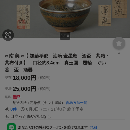
1
/
10
4
∞ 南 美 ∞【 加藤孝俊 油滴 金星斑 酒盃 共箱・
共布付き】 口径約8.4cm 真玉園 覆輪 ぐい
呑 盃 酒器
18,000
円
現在
（税0円）
25,000
円
即決
（税0円）
無料
送料
配送方法
宅急便（ヤマト運輸）
配送方法一覧
0
件
8月8日（土）21時0分
終了予定
目立った傷や汚れなし
あなただけの特別なクーポンを受け取れます
詳細