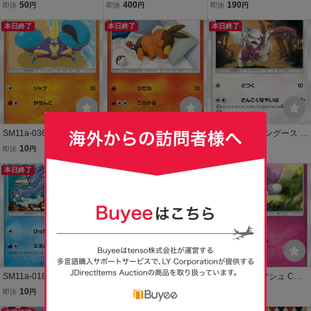
【送料安or匿名/同梱可/新
【送料安or匿名/同梱可/新
シアンGX RR【送料安or
50
400
190
即決
円
即決
円
即決
円
品複数有】★ポケモンカ
品複数有】★ポケモンカ
匿名/同梱可/新品複数有】
ードゲーム SM/リミック
本日終了
ードゲーム SM/リミック
本日終了
★ポケモンカードゲーム
本日終了
スバウト
スバウト
SM/リミックスバウト
SM11a-036 マケンカニ C
SM11a-013 ポカブ C【送
SM11a-047 ザングース U
【送料安or匿名/同梱可/新
料安or匿名/同梱可/新品複
【送料安or匿名/同梱可/新
10
10
30
即決
円
即決
円
即決
円
品複数有】★ポケモンカ
数有】★ポケモンカード
品複数有】★ポケモンカ
ードゲーム SM/リミック
本日終了
ゲーム SM/リミックスバ
本日終了
ードゲーム SM/リミック
本日終了
スバウト
ウト
スバウト
SM11a-018 ゴルダック C
SM8-064 ブルー C【送料
SM7b-036 ネマシュ C
【送料安or匿名/同梱可/新
安or匿名/同梱可/新品複数
【送料安or匿名/同梱可/新
10
30
30
即決
円
即決
円
即決
円
品複数有】★ポケモンカ
有】★ポケモンカードゲ
品複数有】★ポケモンカ