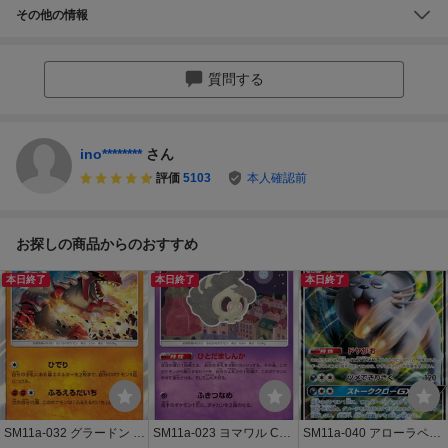
その他の情報
質問する
ino********
さん
評価
5103
本人確認前
お探しの商品からのおすすめ
本日終了
本日終了
本日終了
SM11a-032 グラードン R
SM11a-023 ヨマワル C
SM11a-040 アローラペル