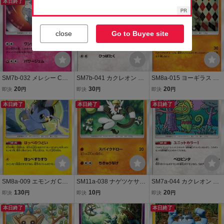
ードゲーム SM/リミック
本日終了
ーム SM/超爆インパクト
本日終了
ードゲーム SM/フェアリ
本日終了
スバウト
ーライズ
close
Go to Buyee site
SM7b-032 メレシー C
SM7b-041 カクレオン C
SM8a-015 ヨーギラス C
【送料安or匿名/同梱可/新
【送料安or匿名/同梱可/新
【送料安or匿名/同梱可/新
20
30
20
即決
円
即決
円
即決
円
品複数有】★ポケモンカ
品複数有】★ポケモンカ
品複数有】★ポケモンカ
ードゲーム SM/フェアリ
本日終了
ードゲーム SM/フェアリ
本日終了
ードゲーム SM/ダークオ
本日終了
ーライズ
ーライズ
ーダー
SM8a-009 エモンガ C
SM11a-038 ナゲツケサル
SM7a-044 カクレオン C
【送料安or匿名/同梱可/新
C【送料安or匿名/同梱可/
【送料安or匿名/同梱可/新
130
10
20
即決
円
即決
円
即決
円
品複数有】★ポケモンカ
新品複数有】★ポケモン
品複数有】★ポケモンカ
ードゲーム SM/ダークオ
本日終了
カードゲーム SM/リミッ
ードゲーム SM/迅雷スパ
本日終了
ーダー
クスバウト
ーク