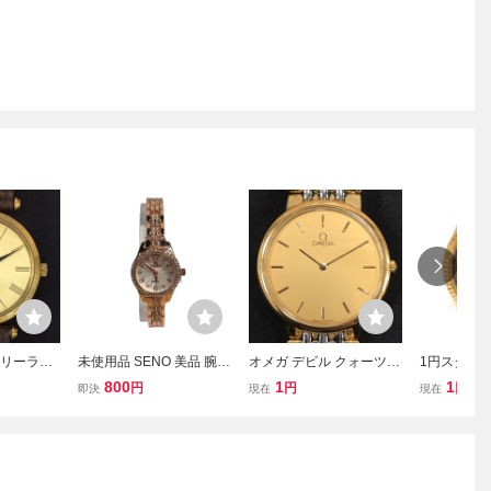
ェリーライ
未使用品 SENO 美品 腕時
オメガ デビル クォーツ
1円スタート
ーツ 腕時
計 クォーツ 稼働 ゴール
腕時計 メンズ ゴールドカ
AEL KOR
800
1
1
円
円
円
即決
現在
現在
ドカラー文
ドカラー TA-1665B ■GY9
ラー文字盤 ラウンドフェ
ス Lexing
 未稼働 G
9 レディース
イス 純正ブレス ブランド
ン MK-87
小物 OMEGA
デイト QZ
ウン文字盤