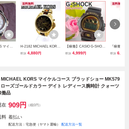
送料無料
送料無料
RS マイケ
H-2182 MICHAEL KORS
【稼働】CASIO G-SHOC
『稼働品』MI
 ローズゴ
マイケルコース MK-5696
K ガリッシュゴールド 腕
RS マイケ
4,880
4,999
6,180
円
円
即決
即決
即決
タルベゼル
レディース腕時計 クロノ
時計 メンズ デジタル ク
ルド★MK
グラフ ゴールド べっ甲調
ォーツ QZ 正規品 DW-69
インストー
クォーツ デイト 動作品
00BR カシオ 三つ目 Gシ
ス★クォー
ョック【W329G】
管理1064d
□ MICHAEL KORS マイケルコース ブラッドショー MK579
9 ローズゴールドカラー デイト レディース腕時計 クォーツ
稼働品
909
円
現在
（税0円）
送料
着払い
配送方法
宅急便（ヤマト運輸）
配送方法一覧