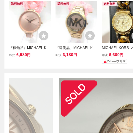
送料無料
送料無料
送料無料
『稼働品』MICHAEL KO
『稼働品』MICHAEL KO
MICHAEL KORS
RS マイケルコース★ロー
RS マイケルコース★MK
ルコース MK-4222 
6,980
6,180
6,600
円
円
円
即決
即決
即決
ズゴールド★ラインスト
ロゴ文字盤★ゴールド★
ォーツ デイト ク
Yahoo!フリマ
ーン文字盤★バングル★
ラインストーン★メンズ
フ ゴールド 文字盤
レディース★クォーツ★
★クォーツ★腕時計★管
ズ 腕時計
腕時計★管理1063d
理1071d