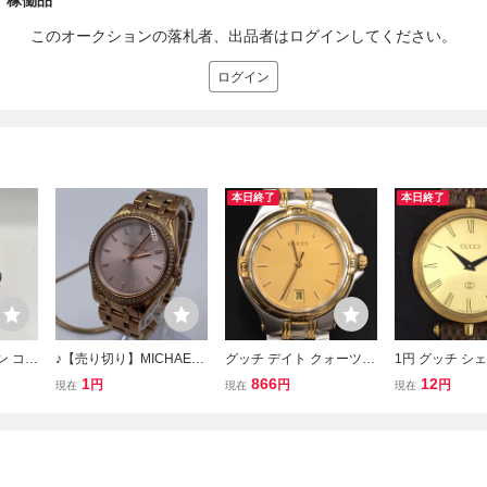
 稼働品
このオークションの落札者、出品者はログインしてください。
ログイン
本日終了
本日終了
ン コン
♪【売り切り】MICHAEL
グッチ デイト クォーツ
1円 グッチ シ
 デイト
KORS(マイケルコース) P
腕時計 9040M メンズ ゴ
ン メンズ クォ
1
866
12
円
円
円
現在
現在
現在
ビカラ
arker(パーカー)レディー
ールドカラー文字盤 ラウ
計 2針 ゴール
ス ウォッチ MK6545 腕時
ンドフェイス 付属品あり
字盤 純正ベルト
計 クォーツ
GUCCI
UCCI