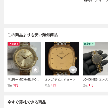
腕時計 クォーツ
この商品よりも安い類似商品
本日終了
鑑定付き
▽1円〜 MICHAEL KORS
オメガ デビル クォーツ
LONGINES ロンジ
マイケルコース レディー
腕時計 メンズ スクエアフ
クエスト クォーツ
1
1
1
円
円
円
現在
現在
現在
ス クォーツ 腕時計 M
ェイス ゴールドカラー文
メンズ腕時計 コン
K-4459 ゴールド文字盤
字盤 未稼働品 純正ブレス
ー
ストーン 現状不動品 KB2
OMEGA
465
今すぐ落札できる商品