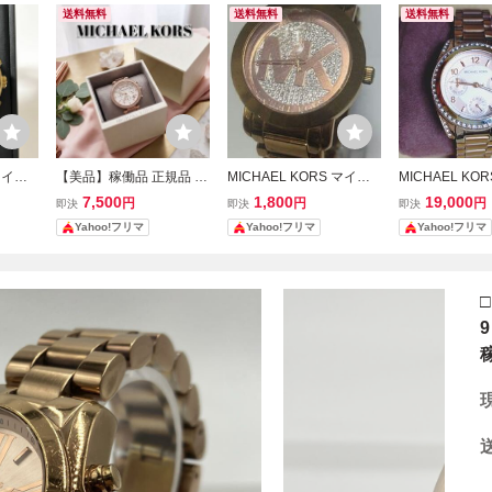
送料無料
送料無料
送料無料
 マイケ
【美品】稼働品 正規品 MI
MICHAEL KORS マイケ
MICHAEL KO
QZ ク
CHAEL KORS マイケル
ルコース レディース腕時
ルコース 腕時計
7,500
1,800
19,000
円
円
円
即決
即決
即決
ロノグラ
コース PARKER パーカー
計 ローズゴールド ガラ
ールド クリス
Yahoo!フリマ
Yahoo!フリマ
Yahoo!フリマ
 メン
MK5774 腕時計 ローズゴ
ス傷、欠けあり
ールド