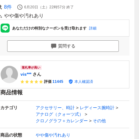
8
件
6月20日（土）22時57分
終了
やや傷や汚れあり
あなただけの特別なクーポンを受け取れます
詳細
質問する
落札率が高い
vis***
さん
評価
11445
本人確認済
商品情報
カテゴリ
アクセサリー、時計
レディース腕時計
アナログ（クォーツ式）
クロノグラフ＋カレンダー
その他
商品の状態
やや傷や汚れあり