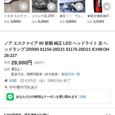
トヨタ エスクァイ
ジャンク品 ZRR8
★安！！ ヴェル
★処分価格★[I7-2-
ア 80 後期 ヘッド
0G/ZRR85G 前期
ファイア ANH20
4]80系 ノア エス
3,000
8,300
4,500
2,310
即決
円
現在
円
現在
円
現在
円
ランプ カバー ヘ
ノア 左ヘッドライ
W 前期 左ＬＥ
クァイア ZRR80
ッドライト メッキ
ト左ライト 左側
Ｄヘッドライト I
純正 左 テールラ
パネル ガーニッシ
ハロゲン ICHIKO
CHIKOH 58-24
ンプ リアライト
ュ 左 ZRR80 ZWR
H 28-228 ヘッド
助手席側 81561-2
ノア エスクァイア 80 前期 純正 LED ヘッドライト 左 ヘ
80 53182-28170
ランプ ランプ
8630 LED点灯確
53182-28160
【K】
認済み ZRR85
ッドランプ ZRR80 81150-28D21 81170-28D21 ICHIKOH
28-227
29,000
円
現在
（税0円）
着払い
送料
配送方法
飛脚宅配便（佐川急便）
配送方法一覧
13
件
6月5日（金）18時19分
終了
やや傷や汚れあり
あなただけの特別なクーポンを受け取れます
詳細
5,000円相当、落札価格がお得に