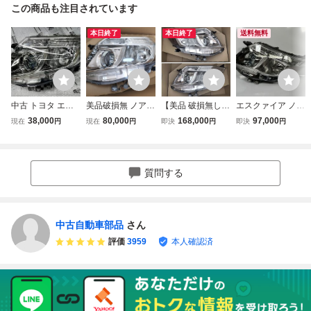
この商品も注目されています
本日終了
本日終了
送料無料
中古 トヨタ エス
美品破損無 ノア
【美品 破損無し】
エスクァイア ノア
クァイア 左 ヘッ
エスクァイア 80
エスクァイア 80
ZRR80G ZRR80
38,000
80,000
168,000
97,000
現在
円
現在
円
即決
円
即決
円
ドライト 前期 ZR
前期 純正 LED ヘ
前期 LEDヘッドラ
W ZWR80W 前期
R85 ZWR80 80系
ッドライト 左 Z
イト ZWR ZRR 80
純正 左ヘッドライ
81170-28D21 ICH
RR80 81150-28D
W 85W ノア ラン
ト LED 81170-28
IKOH28-227 LED
21 81170-28D21 I
プ 81110-28F71 8
D21 81150-28D2
質問する
CHIKOH 28-227 E
1150-28D21 純正
1 28-227 E 美品
管260569
28-227 E 左右セ
(補修済み) 管理34
ット
198
中古自動車部品
さん
評価
3959
本人確認済