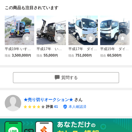
この商品も注目されています
平成19年 いすゞ
平成17年 い
平成17年 ダイ
平成15年 ダイ
フォワード アーム
すゞ フォワー
ナ セーフティー
ナ セーフティー
3,500,000
55,000
751,000
60,500
現在
円
現在
円
現在
円
現在
円
ロール ツインホイ
ド 新明和製アー
ローダー 花見
ローダー 花見
スト新明和CCA4-
ムロール 積載39
台 ラジコン ウ
台 ラジコン ウ
40
00kg nox.pm適
インチ 23万km
インチ MT nox.
合 MT ETC
MT 6速 積載295
pm適合 売り切
質問する
美車 売り切り
0kg nox.pm適
り
合 売り切り
★売り切りオークション★
さん
評価
41
本人確認済