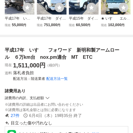
平成17年 い
平成17年 ダイ
平成15年 ダイ
★ いすゞ エル
すゞ フォワー
ナ セーフティー
ナ セーフティー
フ 2ドア 高所
55,000
751,000
60,500
102,000
現在
円
現在
円
現在
円
現在
円
ド 新明和製アー
ローダー 花見
ローダー 花見
作業車 ★平成24
ムロール 積載39
台 ラジコン ウ
台 ラジコン ウ
年★車検2年付き
00kg nox.pm適
インチ 23万km
インチ MT nox.
★16万KM ★ ETC
合 MT ETC
MT 6速 積載295
pm適合 売り切
★バックカメラ
平成17年 いすゞ フォワード 新明和製アームロー
美車 売り切り
0kg nox.pm適
り
合 売り切り
ル ６万km台 nox.pm適合 MT ETC
1,511,000
円
現在
（税0円）
落札者負担
送料
配送方法
陸送業者
配送方法一覧
諸費用
あり
諸費用の内訳、支払総額
諸費用の詳細は出品者にお問い合わせください
諸費用は落札金額とは別に必要になります
27
件
6月4日（木）19時35分
終了
目立った傷や汚れなし