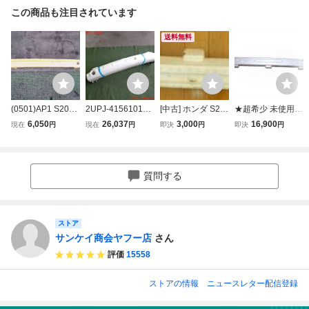
この商品も注目されています
送料無料
(0501)AP1 S2000
2UPJ-41561014]
[中古] ホンダ S20
★超希少 未使用
フロントバンパー
S2000(AP2)フロ
00 AP1 純正 フロ
純正 ホンダ フロ
6,050
26,037
3,000
16,900
現在
円
現在
円
即決
円
即決
円
ホースメント
ントバンパーホー
ント バンパー ア
ントバンパーアブ
スメント 中古
ブソーバー 71170
ソーバー バンパー
-S2A-010
アブソーバー HO
NDA S2000 ABA-
質問する
AP1 ABA-AP2 LA-
AP1 ABSORBER
BUMPER
ストア
サンケイ商会ヤフー店
さん
評価
15558
ストアの情報
ニュースレター配信登録