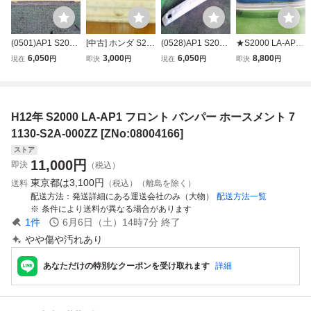
(0501)AP1 S2000
[中古] ホンダ S20
(0528)AP1 S2000
★S2000 LA-AP1
フロントバンパー
00 AP1 純正 フロ
バンパーホースメ
120 ベースグレー
6,050
3,000
6,050
8,800
現在
円
即決
円
現在
円
即決
円
ホースメント
ント バンパー ア
ントクッション
ド 中期★フロント
ブソーバー 71170
バンパーアッパー
-S2A-010
ビーム 71140-S2
A-010ZZ
H12年 S2000 LA-AP1 フロント バンパー ホースメント 7
1130-S2A-000ZZ [ZNo:08004166]
ストア
11,000
円
即決
（税込）
東京都は
3,100円
送料
（税込）（離島を除く）
配送方法
発送詳細にある運送会社のみ（大物）
配送方法一覧
条件により送料が異なる場合があります
1
件
6月6日（土）14時7分
終了
やや傷や汚れあり
あなただけの特別なクーポンを受け取れます
詳細