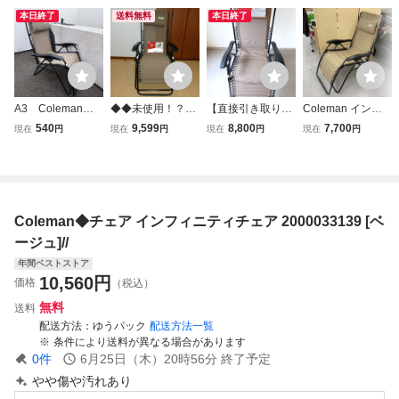
本日終了
送料無料
本日終了
A3 Coleman
◆◆未使用！？コ
【直接引き取りO
Coleman インフ
コールマン 2000
ールマン インフ
K!!】コールマン
ィニティチェア
540
9,599
8,800
7,700
現在
円
現在
円
現在
円
現在
円
033139 インフ
ィニティチェア
Coleman イン
（ベージュ）耐荷
ィニティチェア
ベージュ◆◆極上
フィニティチェ
重:約100kg 20000
ベージュ キャン
のリラックスタイ
ア ベージュ リ
33139 折りたたみ
プ用品 リクライ
ムを堪能できる
クライニング 折
椅子 コールマン
ニングチェア ア
リクライニングチ
り畳み キャン
キャンプ アウトド
Coleman◆チェア インフィニティチェア 2000033139 [ベ
ウトドア 現状品
ェア Coleman
プ アウトドア
ア 札幌市手稲区
サウナ
ージュ]//
年間ベストストア
10,560
円
価格
（税込）
無料
送料
配送方法
ゆうパック
配送方法一覧
条件により送料が異なる場合があります
0
件
6月25日（木）20時56分
終了予定
やや傷や汚れあり