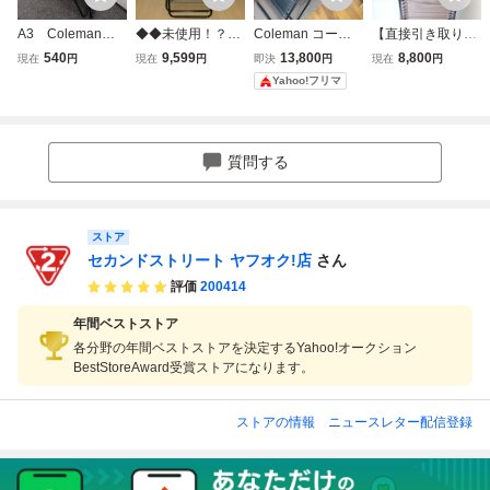
A3 Coleman
◆◆未使用！？コ
Coleman コール
【直接引き取りO
コールマン 2000
ールマン インフ
マン インフィニテ
K!!】コールマン
540
9,599
13,800
8,800
現在
円
現在
円
即決
円
現在
円
033139 インフ
ィニティチェア
ィチェア ブラッ
Coleman イン
Yahoo!フリマ
ィニティチェア
ベージュ◆◆極上
ク リラック
フィニティチェ
ベージュ キャン
のリラックスタイ
ス Model 20000
ア ベージュ リ
プ用品 リクライ
ムを堪能できる
38512
クライニング 折
ニングチェア ア
リクライニングチ
り畳み キャン
質問する
ウトドア 現状品
ェア Coleman
プ アウトドア
サウナ
ストア
セカンドストリート ヤフオク!店
さん
評価
200414
年間ベストストア
各分野の年間ベストストアを決定するYahoo!オークション
BestStoreAward受賞ストアになります。
ストアの情報
ニュースレター配信登録