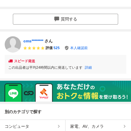
SCREWS ビンテ
スクリュー セット
ビンテージ telec
d Telecaster Neck
ージ テレキャスタ
fender ストラト・
aster esquire スト
Mount Screwフェ
ー ストラトキャス
テレ ネックジョイ
ラト
ンダー ヴィンテー
ター ネックプレー
ント
ジ ネックプレート
質問する
ト ビス ネックジ
マウント マイナス
ョイントスクリュ
ビス ボルト
ー
cms********
さん
評価
525
本人確認前
スピード発送
この出品者は平均24時間以内に発送しています
詳細
別のカテゴリで探す
コンピュータ
家電、AV、カメラ