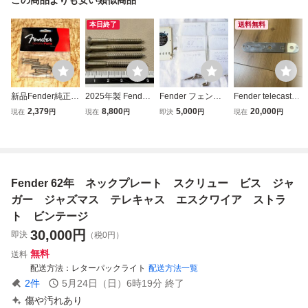
本日終了
送料無料
新品Fender純正P
2025年製 Fender
Fender フェンダ
Fender telecaster
ure Vintage Slotte
Custom Shop195
ー 純正品 テレキ
62年 コントロー
2,379
8,800
5,000
20,000
現在
円
現在
円
即決
円
現在
円
d Telecaster Neck
7 Stratocaster Reli
ャスター ストラト
ルプレート ビン
Mount Screwフェ
c 取外し ピュアヴ
ネジ類・バックプ
テージ テレキャ
ンダー ヴィンテー
ィンテージスペッ
レート
ス エスクワイヤ
ジ ネックプレート
ク ヴィンテージサ
マウント マイナス
イズ ネックジョイ
Fender 62年 ネックプレート スクリュー ビス ジャ
ビス ボルト
ント・ネジ
ガー ジャズマス テレキャス エスクワイア ストラ
ト ビンテージ
30,000
円
即決
（税0円）
無料
送料
配送方法
レターパックライト
配送方法一覧
2
件
5月24日（日）6時19分
終了
傷や汚れあり