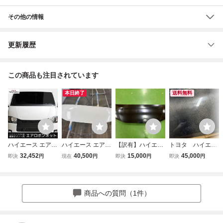
その他の情報
更新履歴
この商品も注目されています
本日終了
送料無料
ハイエース エアロ
ハイエース エアロ
【訳有】ハイエー
トヨタ ハイエー
ボンネット 200系
ボンネット ナロー
ス 200系 標準 エ
ス 200系フロント
32,452
40,500
15,000
45,000
即決
円
現在
円
即決
円
即決
円
1型～9型 標準用
200系 1型～9型
アロボンネット バ
ボンネット バッ
バットフェイス ス
標準用 バットフェ
ットフェイス スチ
トフェイスカーボ
チール製 ミリ波レ
イス スチール製
ール製 ④
ン
ーダー対応 【TRI
未使用です。アッ
商品への質問（1件）
STAR'S】
プガレージで購入
しました。