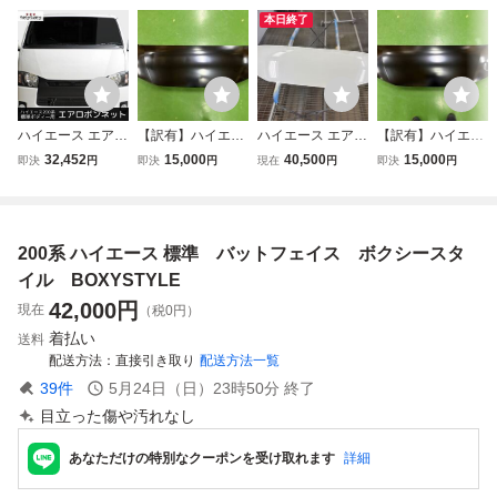
本日終了
ハイエース エアロ
【訳有】ハイエー
ハイエース エアロ
【訳有】ハイエー
ボンネット 200系
ス 200系 標準 エ
ボンネット ナロー
ス 200系 標準 エ
32,452
15,000
40,500
15,000
即決
円
即決
円
現在
円
即決
円
1型～9型 標準用
アロボンネット バ
200系 1型～9型
アロボンネット バ
バットフェイス ス
ットフェイス スチ
標準用 バットフェ
ットフェイス スチ
チール製 ミリ波レ
ール製 ④
イス スチール製
ール製 ①
ーダー対応 【TRI
未使用です。アッ
200系 ハイエース 標準 バットフェイス ボクシースタ
STAR'S】
プガレージで購入
しました。
イル BOXYSTYLE
42,000
円
現在
（税0円）
着払い
送料
配送方法
直接引き取り
配送方法一覧
39
件
5月24日（日）23時50分
終了
目立った傷や汚れなし
あなただけの特別なクーポンを受け取れます
詳細