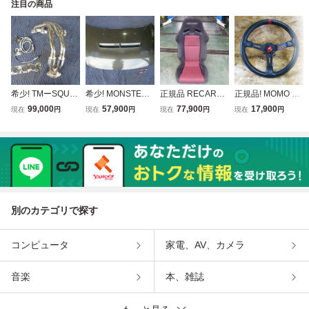
注目の商品
希少! TMーSQUA
希少! MONSTER
正規品 RECARO
正規品! MOMO フ
RE エキゾースト
SPORT モンスタ
SR-7F GK100 RD/
ルスピード φ350
99,000
57,900
77,900
17,900
現在
円
現在
円
現在
円
現在
円
マニホールド ZC3
ースポーツ エアア
BK レカロ リクラ
モモ ステアリング
1S スイフトスポ
ウトレットカーボ
イニングシート セ
ディープコーン ス
ーツ 5MT TMスク
ンフード ZC31S
ミバケ SR7F 両側
テアリング ホーン
エア キャタライザ
スイフトスポーツ
ダイヤル
ボタン付き!
ー エキマニ 触媒
カーボンボンネッ
ト
別のカテゴリで探す
コンピュータ
家電、AV、カメラ
音楽
本、雑誌