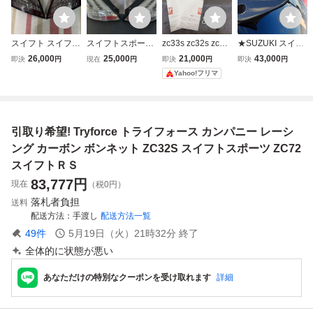
スイフト スイフト
スイフトスポー
zc33s zc32s zc31
★SUZUKI スイフ
スポーツ ZC32S Z
ツ ZC32S スイ
s スイフトスポー
ト スポーツ・スイ
26,000
25,000
21,000
43,000
即決
円
現在
円
即決
円
即決
円
C72S テールラン
フト ZC72S J
ツ アールズ ワイ
フト RS ZC32S/Z
Yahoo!フリマ
プ テール
UNYAN ファイバ
トレ Rs RRP ワ
C72S/ZD72S カー
ー フルLED ク
イドトレッドスペ
ボン リア ウイン
リアテールランプ
ーサー
グ スポイラー G型
《貼付タイプ》☆.
引取り希望! Tryforce トライフォース カンパニー レーシ
ング カーボン ボンネット ZC32S スイフトスポーツ ZC72
スイフトＲＳ
83,777
円
現在
（税0円）
落札者負担
送料
配送方法
手渡し
配送方法一覧
49
件
5月19日（火）21時32分
終了
全体的に状態が悪い
あなただけの特別なクーポンを受け取れます
詳細