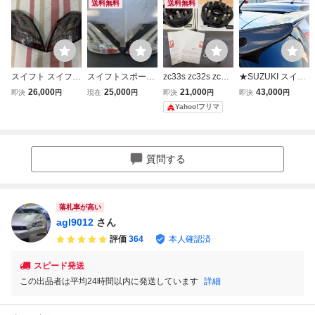
送料無料
送料無料
スイフト スイフト
スイフトスポー
zc33s zc32s zc31
★SUZUKI スイフ
スポーツ ZC32S Z
ツ ZC32S スイ
s スイフトスポー
ト スポーツ・スイ
26,000
25,000
21,000
43,000
即決
円
現在
円
即決
円
即決
円
C72S テールラン
フト ZC72S J
ツ アールズ ワイ
フト RS ZC32S/Z
Yahoo!フリマ
プ テール
UNYAN ファイバ
トレ Rs RRP ワ
C72S/ZD72S カー
ー フルLED ク
イドトレッドスペ
ボン リア ウイン
リアテールランプ
ーサー
グ スポイラー G型
《貼付タイプ》☆.
質問する
落札率が高い
agl9012
さん
評価
364
本人確認済
スピード発送
この出品者は平均24時間以内に発送しています
詳細