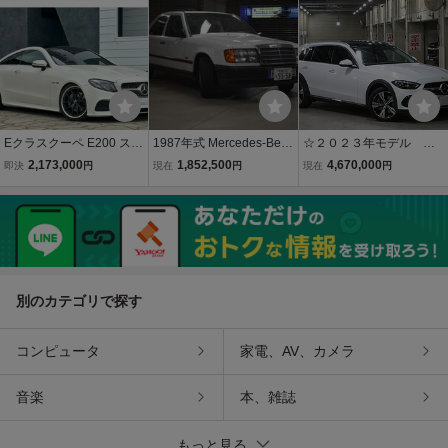
行中可能,BT,Bカメラ/18in
デジ・DVD★Burmester
バリ山/機関絶好調
サウンド★車検R10年8月
★
Eクラスクーペ E200 スポ
1987年式 Mercedes-Benz
☆２０２３年モデル 低
ーツ レザーPKG
W124 260E
走行 ベンツ Ｃ２２０d
2,173,000
1,852,500
4,670,000
即決
円
現在
円
現在
円
４マチック オールト
レイン オパリスホワイ
ト サンルーフ レザ
ー 売り切ります☆
別のカテゴリで探す
コンピュータ
家電、AV、カメラ
音楽
本、雑誌
もっと見る