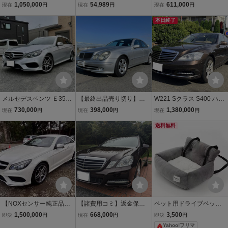
付:E350ブルーテック/検2
ベンツ 純正 W210 Eクラ
シング 本車検満タン渡
1,050,000
54,989
611,000
現在
円
現在
円
現在
円
年付特典/6.8万㎞美車
ス 後期 フロントバンパー
し！レーダー 自動ブレー
A2108851825 ブラック系
キ 車線逸脱警報 ハーフレ
本日終了
メッシュグリル付 即納
ザー オットマン フリップ
ダウン 両側電動
メルセデスベンツ Ｅ350
【最終出品売り切り】メ
W221 Sクラス S400 ハイ
ブルーテックアバンギャ
ルセデス・ベンツ E320
ブリッド ベージュ革 ドラ
730,000
398,000
1,380,000
現在
円
現在
円
現在
円
ルド Ｅクラスステーシ
アバンギャルド ワンオー
レコ・ナビ・リアカメ
ョンワゴン
ナー車・SR GH-211065C
ラ・法人オーナー
送料無料
【NOXセンサー純正品交
【諸費用コミ】返金保証
ペット用ドライブベッド
換済！】2015y メルセデ
付:2011年 メルセデス・
ドライブボックス グレー
1,500,000
668,000
3,500
即決
円
現在
円
即決
円
ス・ベンツ E400クーペ！
ベンツ Eクラスワゴン E3
M
Yahoo!フリマ