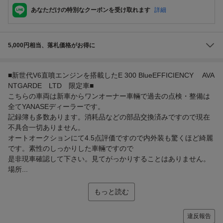
あなただけの特別なクーポンを受け取れます
詳細
5,000円相当、落札価格がお得に
■新世代V6直噴エンジンを搭載したE 300 BlueEFFICIENCY AVA
NTGARDE LTD 限定車■
こちらの車両は新車からワンオーナー車輛で過去の点検・整備は
全てYANASEディーラーです。
記録簿も多数あります。消耗品などの部品交換済みですので現在
不具合一切ありません。
オートオークションにて4.5点評価ですので内外装も驚くほど綺麗
です。素性のしっかりした車輛ですので
是非現車確認して下さい。見てがっかりすることはありません。
場所...
もっと読む
違反報告