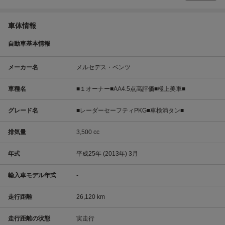
車体情報
自動車基本情報
メーカー名
メルセデス・ベンツ
車種名
■１オーナー■AA4.5点高評価■極上美車■
グレード名
■レーダーセーフティPKG■車検満タン■
排気量
3,500 cc
年式
平成25年 (2013年) 3月
輸入車モデル年式
-
走行距離
26,120 km
走行距離の状態
実走行