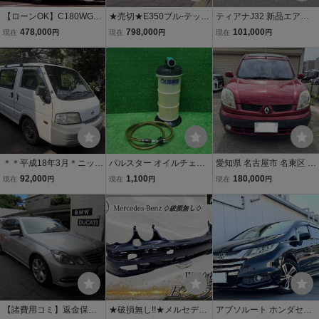
【ローンOK】C180WGN
★売切★E350ブル-テック
ティアナJ32 新品エアロ
★実低走4,8万キロ★車検
アバンギャルド*ディーゼ
付き おしゃれな大人のセ
478,000
798,000
101,000
現在
円
現在
円
現在
円
R9年6月★ナビ&TV&DVD
ル★黒皮*サンルーフ* HD
ダン キマってます。
&BT★パワーテールゲー
Dナビ*地フルセグTV*ド
ト★ハーフレザー★レー
ラレコ*ETC*Bカメラ*FB
ダークルコン★静岡・下
ソナ*17AW★禁煙車!
取
＊＊平成18年3月＊ニッサ
パルスター オイルチェン
愛知県 名古屋市 名東区 2
ン＊バネットバン＊Ｗタ
ジャー5.5L オイル交換
005年 ルノー カングー 1.
92,000
1,100
180,000
現在
円
現在
円
現在
円
イヤ＊3[６]人＊オータマ
6 10万キロ時TベルWポン
車＊TC-SK82VN＊F8イン
交換済
ジン＊現在のメーターの
読み取り値62420km＊
【諸費用コミ】返金保証
★破損無し!!★メルセデス
アブソルート ホンダセン