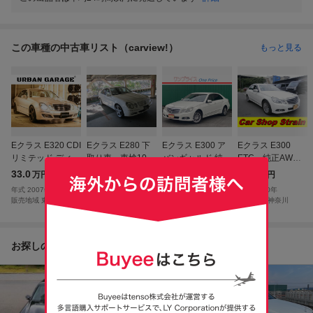
この車種の中古車リスト（carview!）
もっと見る
Eクラス E320 CDI
Eクラス E280 下
Eクラス E300 ア
Eクラス E300
リミテッド ディー
取り車 車検10年
バンギャルド 純正
ETC 純正AW
ゼルターボ E320
1月9日 禁煙車
マルチ テレビ
パドルシフト ク
33.0
35.0
45.0
49.0
万円
万円
万円
万円
CDI リミテッド
バックカメラ
ルコン
年式
2007
年
年式
2006
年
年式
2010
年
年式
2010
年
右ハンドル
HID
販売地域
東京
販売地域
静岡
販売地域
埼玉
販売地域
神奈川
お探しの商品からのおすすめ