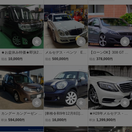
ツインターボ！無事故/実
50 アバンギャルド 純正ナ
走行/車検長R10/7末！レ
ビ・DTV・バックカメラ
ーダーC！即OK！
★お盆休み特価★即決25
メルセデス・ベンツ Eク
【ローンOK】308 GT ブ
万★1円～売切り★H26年
ラス E３２０CDI ステ
ルーHDi★スティンググレ
10,000
500,000
378,000
現在
円
現在
円
現在
円
タントカスタムX_SA★パ
ーションワゴン
ー全塗装＆バンパーラプ
ワスラ スマアシ 純正ナビ
ター塗装★実走6,3万キロ
BカメラTV★車検2年付き
★車検R9年9月★ナビ＆T
即乗り可能です★
V&BT★静岡発
カングー カングーゼン 6
[車検令和9年12月8日]超
★H28年メルセデス・ベ
MT ターボ
極上美車/R60系/クーパー
ンツS400hエクスクルー
594,000
16,000
1,399,900
即決
円
現在
円
即決
円
クロスオーバー/低走行5
シブAMGライン★パノラ
万㎞台/ナビ,DTV＆DVD走
マルーフ★純正ナビ・地