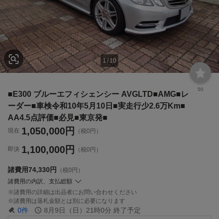
1
/
10
50
■E300 ブルーエフィシェンシー AVGLTD■AMG■レ
ーダー■車検令和10年5月10日■実走行少2.6万Km■
AA4.5点評価■必見■東京発■
1,050,000
円
現在
（税0円）
1,100,000
円
即決
（税0円）
諸費用
74,330円
（税0円）
諸費用の内訳、支払総額
諸費用の詳細は出品者にお問い合わせください
諸費用は落札金額とは別に必要になります
0
件
8月9日（日）21時0分
終了予定