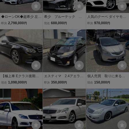
◆ローンOK◆超希少 左ハ
希少 ブルーテック メ
人気のクーペ ダイヤモン
ンドル&パノラマサンルー
ルセデス ベンツ E350
ドホワイト レッドレザー
2,798,000
688,000
970,000
即決
円
現在
円
即決
円
フ E400 C207クーペ◆低
ディーゼル ターボ W21
メルセデスベンツ Ｅ２５
走行1万km台◆AMGフェ
2 9万km無事故 純正
０クーペ 正規ディーラー
イス◆エアサス◆ヒッチ&
Eクラス セダン アヴァ
車 出品中の現車確認可能
CARPLAY◆
ンギャルド
【極上車 Eクラス後期型E
エスティマ 2.4アエラス
個人売買 取りに来る方
300 検R10年2月】アバン
Gエディション H22
限定 車検令和8年8月17
1,098,000
350,000
150,000
現在
円
即決
円
現在
円
ギャルド・レーダーセー
中期モデル 検9/10 98,
日まで 平成21年式 フィ
フティーP・ 12.3インチ
000km HDDナビ＆天井
ット 1.3 オートマ キー
大画面ナビ・前後シート
モニターTV Bカメラ
レス ドラレコ ETC ナ
ヒーター・記録簿
両側パワスラ ７人
ビ 走行45697