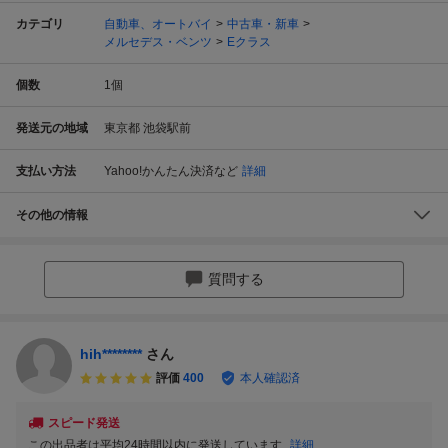
カテゴリ
自動車、オートバイ
中古車・新車
メルセデス・ベンツ
Eクラス
個数
1
個
発送元の地域
東京都 池袋駅前
支払い方法
Yahoo!かんたん決済
など
詳細
その他の情報
質問する
hih********
さん
評価
400
本人確認済
スピード発送
この出品者は平均24時間以内に発送しています
詳細