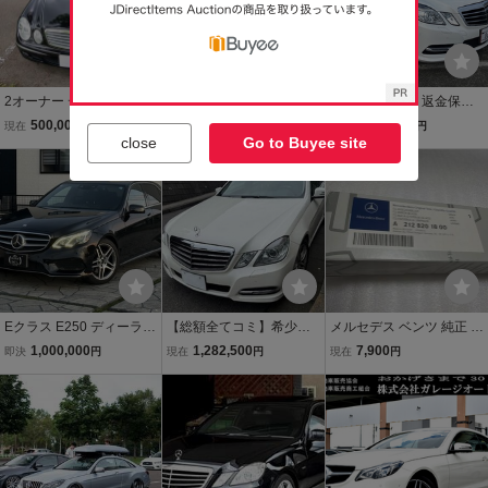
2オーナー ディーラー
メルセデスベンツ W212
【諸費用コミ】返金保証
車。
Eクラス E300 内外
付:Eクラス E250 ブルー
500,000
698,000
1,280,000
現在
円
現在
円
現在
円
装美車 低走行43,000キ
エフィシェンシー アバン
close
Go to Buyee site
ロ 車検：令和9年2月
ギャルド
送料無料
Eクラス E250 ディーラー
【総額全てコミ】希少左
メルセデス ベンツ 純正 W
車・ターボ・ブラックイ
ハンドル5万km台 ベンツ
212 Eクラス W204 Cクラ
1,000,000
1,282,500
7,900
即決
円
現在
円
現在
円
ンテリア
E350 アバンギャルド W2
ス W218 CLSクラス C20
12前期 車検たっぷりR10
7 Eクラスクーペ A21282
年8月まで丸2年 実走行 修
01800 / A2048203245
復無