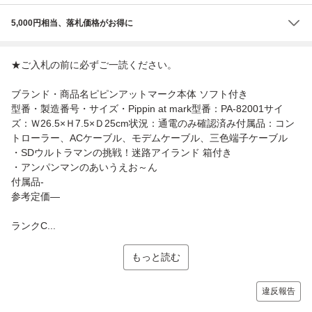
5,000円相当、落札価格がお得に
★ご入札の前に必ずご一読ください。
ブランド・商品名ピピンアットマーク本体 ソフト付き
型番・製造番号・サイズ・Pippin at mark型番：PA-82001サイ
ズ：Ｗ26.5×Ｈ7.5×Ｄ25cm状況：通電のみ確認済み付属品：コン
トローラー、ACケーブル、モデムケーブル、三色端子ケーブル
・SDウルトラマンの挑戦！迷路アイランド 箱付き
・アンパンマンのあいうえお～ん
付属品-
参考定価―
ランクC...
もっと読む
違反報告