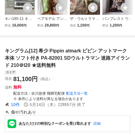
キハ185-11 キハ1
ベアモデル アンタ
ザ・ウルトラマン
バンプレスト ウル
85-12(M) アイラ
レス ウルトラマン
ファイト 2種
トラマンシリーズ
16,000
29,800
1,100
1,200
即決
円
即決
円
現在
円
即決
円
ンドエクスプレス
レオ ソフビ sofvi
ウルトラセブンvs
豪塊 キングジョー
四国Ⅱ 2両 キハ
ウルトラマン M1
キングジョー/ウル
【A.メタリックカ
185系 さよなら
号 マルサン ブル
トラマンティガvs
ラー】 フィギュア
むろと うずし
マァク マーミット
キリエロイド バ
キングラム[12] 希少 Pippin atmark ピピン アットマーク
お TOMIX トミッ
怪獣 一番星
ンダイ 2000年C
クス 97974 979
09
本体 ソフト付き PA-82001 SDウルトラマン 迷路アイラン
75
ド 210＠I20 ★送料無料
ストア
81,100
円
現在
（税込）
無料
送料
配送方法
佐川急便 飛脚宅配便
配送方法一覧
条件により送料が異なる場合があります
10
件
5月14日（木）22時57分
終了
傷や汚れあり
あなただけの特別なクーポンを受け取れます
詳細