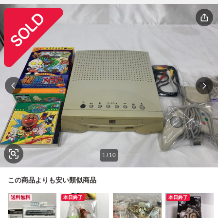
1
/
10
この商品よりも安い類似商品
送料無料
本日終了
本日終了