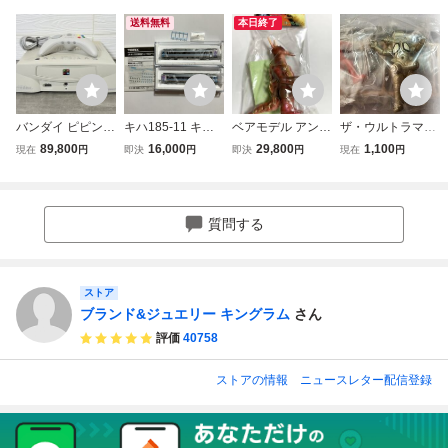
送料無料
本日終了
バンダイ ピピンア
キハ185-11 キハ1
ベアモデル アンタ
ザ・ウルトラマン
ットマーク Pippin
85-12(M) アイラ
レス ウルトラマン
ファイト 2種
89,800
16,000
29,800
1,100
現在
円
即決
円
即決
円
現在
円
ATMARK 本体 PA-
ンドエクスプレス
レオ ソフビ sofvi
ウルトラセブンvs
82001 コントロー
四国Ⅱ 2両 キハ
ウルトラマン M1
キングジョー/ウル
ラー付 Apple Maci
185系 さよなら
号 マルサン ブル
トラマンティガvs
ntosh互換機 希少
むろと うずし
マァク マーミット
キリエロイド バ
質問する
通電・簡易動作確
お TOMIX トミッ
怪獣 一番星
ンダイ 2000年C
認済み 210226
クス 97974 979
09
75
ストア
ブランド&ジュエリー キングラム
さん
評価
40758
ストアの情報
ニュースレター配信登録