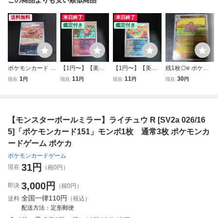
送料無料
本日終了
本日終了
鑑定付き
鑑定付き
ポケモンカード 古
【1円〜】【美
【1円〜】【美
残1枚◎e ポケモ
びたこうらの化石
品】ポケモンカー
品】ポケモンカー
ンカードゲーム sv
1
11
11
30
現在
円
現在
円
現在
円
現在
円
sv2a 155/165 C
ド ヤドン 079/165
ド ゼニガメ モン
2a 051/165 ダグ
ポケモンカード ポ
SV2a モンスター
スターボールミラ
トリオ ホイル モ
ケカ ポケモンカー
ボールミラー 151
ー SV2a 007/165
ンボミラー ポケッ
ドゲーム【モンス
151
トモンスター 151
【モンスターボールミラー】ライチュウ R [SV2a 026/16
ターボールミラ
モンスターボール
ー】
【BELVERポケ
5]「ポケモンカード151」モンボ1枚 通常3枚 ポケモンカ
カ】
ードゲーム ポケカ
ポケモンカードゲーム
31
円
現在
（税0円）
3,000
円
即決
（税0円）
全国一律
110円
送料
（税込）
配送方法
定形郵便