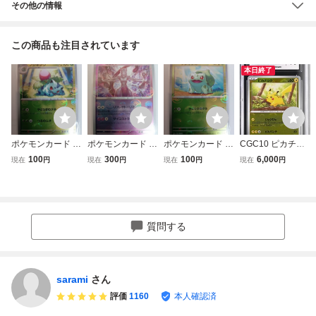
その他の情報
この商品も注目されています
本日終了
ポケモンカード フ
ポケモンカード ミ
ポケモンカード フ
CGC10 ピカチュ
シギソウ 002/165
ュウツー 150/165
シギダネ 001/165
ウ モンスターボー
100
300
100
6,000
現在
円
現在
円
現在
円
現在
円
モンスターボール
R モンスターボー
C モンスターボー
ルミラー ポケモン
ミラー sv2a ポ
ルミラー SV2a
ルミラー sv2a
カード151 SV2a 0
ケカ
ポケカ ポケモンカ
ポケカ
25/165 モンボミ
ード151
ラー ポケカ 鑑定
品 PSA ARS
質問する
BGS
sarami
さん
評価
1160
本人確認済