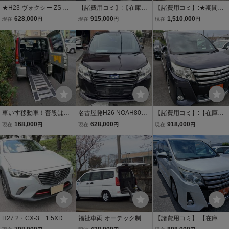
★H23 ヴォクシー ZS ウ
【諸費用コミ】:【在庫確
【諸費用コミ】:★期間限
ェルキャブ 福祉車両 車椅
認必須】 ノア 1.8 ハイブ
定アマギフプレゼント★
628,000
915,000
1,510,000
現在
円
現在
円
現在
円
子仕様スロープタイプ 車
リッド X ディライトプラ
平成19年 ノア
いす2脚仕様 車椅子移動
ス 禁煙
車 電動ウィンチ 両側パワ
スラ 8ナンバー
車いす移動車！普段は４
名古屋発H26 NOAH80ハ
【諸費用コミ】:【在庫確
人乗りで使えます！距離
イブリッドV 機関良好！
認必須】 ノア 2.0 Si 禁煙
168,000
628,000
918,000
現在
円
現在
円
現在
円
４万キロ台！エアコンを
車検満タン純9インチナビ
車 アルパイン10インチナ
含め機関良好です！福
TV Bluetooth バックカメ
ビ フ
祉 スローパー
ラ ETC 全コミ乗出価格
直乗帰.
H27.2・CX-3 1.5XDツ
福祉車両 オーテック制作
【諸費用コミ】:【在庫確
ーリング・無事故車・実
車 チェアキャブ 車椅子リ
認必須】 ノア 2.0 Si 4WD