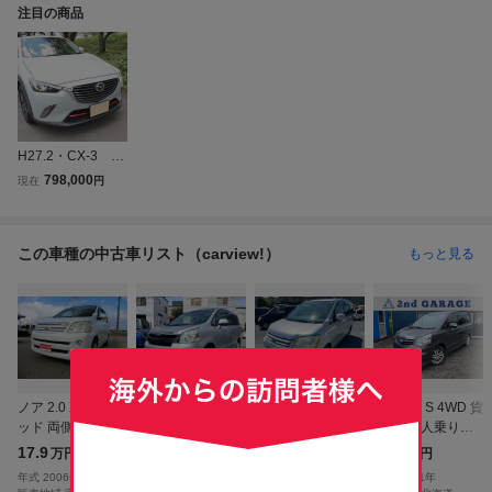
注目の商品
H27.2・CX-3 1.
5XDツーリング・
798,000
現在
円
無事故車・実走
行・車検R10.5・
ナビ・TV・バック
この車種の中古車リスト（carview!）
もっと見る
カメラ・ETC・ス
マートシティーブ
レーキ・安全装備
満載！
ノア 2.0 X リミテ
ノア 2.0 Si 4WD
ノア 2.0 X
ノア 2.0 S 4WD 貨
ッド 両側電動ド
ナビ 地デジ プ
物登録5人乗り
ア HID
ッシュスタート
バックカメラ
17.9
19.0
20.0
23.0
万円
万円
万円
万円
年式
2006
年
年式
2007
年
年式
2006
年
年式
2011
年