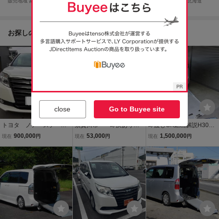
販売地域
富山
販売地域
北海道
販売地域
岩手
販売地域
北海道
お探しの商品からのおすすめ
close
Go to Buyee site
トヨタ ノア ステーシ
須賀川市～ 即決あり
即渡しOK動画解説H30Xi
ョンワゴン
トヨタ ノア Ｓｉ ４
銀ウェルキャブ車椅子仕
900,000
53,000
1,500,000
現在
円
現在
円
現在
円
ＷＤ 車検8年11月29
様スロープタイプⅡ8人乗
日 輸出 過走行 調子
車検R9/6走行11万km両自
良い 平成19年式 パド
動ドア10inナビDレコETC
ルシフト 車中泊
タイヤバリ山修復歴無