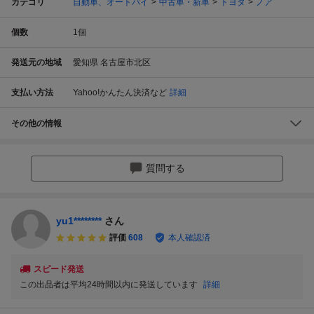
カテゴリ
自動車、オートバイ
中古車・新車
トヨタ
ノア
個数
1
個
発送元の地域
愛知県 名古屋市北区
支払い方法
Yahoo!かんたん決済
など
詳細
その他の情報
質問する
yu1********
さん
評価
608
本人確認済
スピード発送
この出品者は平均24時間以内に発送しています
詳細