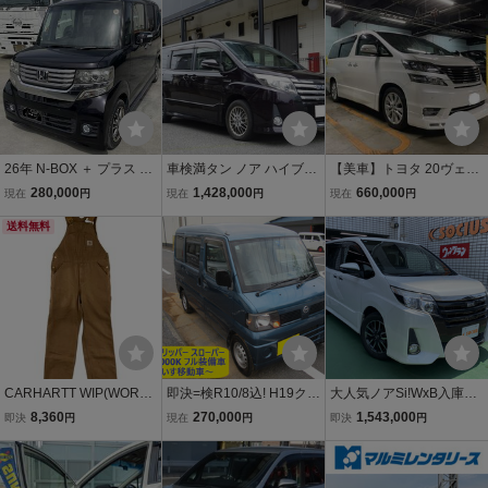
ポ キッチンカー キャ
バックカメラ 神奈川県
限定
ンピングカー
26年 N-BOX ＋ プラス カ
車検満タン ノア ハイブリ
【美車】トヨタ 20ヴェル
スタム スローパー パープ
ッドSｉ 実走 トヨタセー
ファイア V6 3.5Z 車検令
280,000
1,428,000
660,000
現在
円
現在
円
現在
円
ル 12万ｋｍ 福祉車両 車
フティセンス ナビ TV フ
和10年3月 9万キロ台 8ナ
いす移動車 トランポ バイ
送料無料
リップモニター Bluetooth
ンバー車いす移動車 自動
ク N BOX エヌボックス N
バックカメラ 両側Pスラ
車税減免
BOX
スマキー ETC
CARHARTT WIP(WORK I
即決=検R10/8込! H19クリ
大人気ノアSi!WxB入庫し
N PROGRESS)◆オーバ
ッパー スローパー 車いす
ました!
8,360
270,000
1,543,000
即決
円
現在
円
即決
円
ーオール/29/コットン/BR
移動車 走58.000K! AC/P
W//
S/集中ロック/Wエアバッ
グ装備 ★画像80枚有★