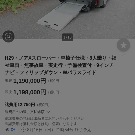
1
/
10
95
H29・ノアXスローパー・車椅子仕様・8人乗り・福
祉車両・無事故車・実走行・予備検査付・9インチ
ナビ・フィリップダウン・Wパワスライド
1,190,000
円
現在
（税0円）
1,198,000
円
即決
（税0円）
諸費用
12,750円
（税0円）
諸費用の内訳、支払総額
諸費用の詳細は出品者にお問い合わせください
諸費用は落札金額とは別に必要になります
0
件
8月16日（日）21時54分
終了予定