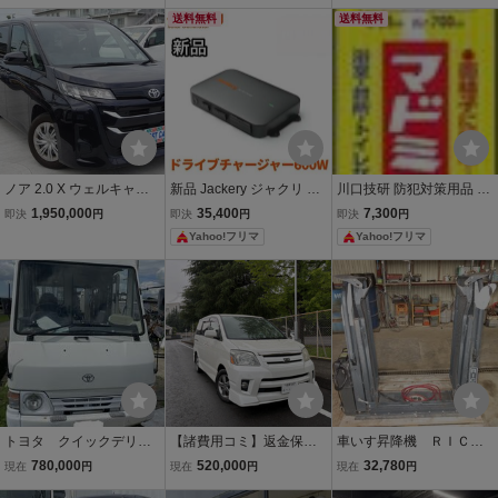
ラ ナビ TV ETC Bカメラ
備 左側パワースライドド
送料無料
送料無料
他◆予備検査付き◆商品
ア ステップ付 車いす移動
詳細もご覧ください!
車 スローパー
ノア 2.0 X ウェルキャブ
新品 Jackery ジャクリ DC
川口技研 防犯対策用品 マ
サイドリフトアップチル
-DC Charger ドライブチ
ドミラン PU-557 アンバ
1,950,000
35,400
7,300
即決
円
即決
円
即決
円
トシート車 純正8インチ
ャージャー 600W 走行充
ー色 10枚入3セット計30
Yahoo!フリマ
Yahoo!フリマ
マルチメディア
電器 JA-AD600A
枚 （ジャンク）
トヨタ クイックデリバ
【諸費用コミ】返金保証
車いす昇降機 ＲＩＣＯ
リー 車検2年付き！ 福
付:★中古車☆南足柄市★
Ｎ S1231-P10100100
780,000
520,000
32,780
現在
円
現在
円
現在
円
祉車両登録です/ トラン
平成18年 2.0 S ナビ ETC
動作確認済み 引き取り