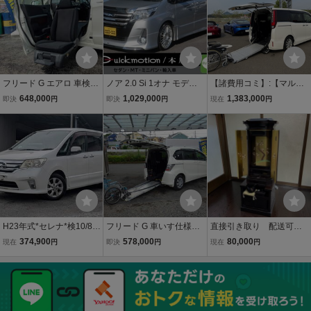
フリード G エアロ 車検2
ノア 2.0 Si 1オナ モデリ
【諸費用コミ】:【マルミ
年付き 助手席リフトアッ
スタ ナビ TV 全周囲カメ
レンタリース】 平成28年
648,000
1,029,000
1,383,000
即決
円
即決
円
現在
円
プシート 純フリップダウ
ラ
エスクァイア 2.0 Xi ウェ
ン パワスラ Bカメラ 地デ
ルキャブ スロープタイプ
ジTV ETC 純HDDナビ 純
タイ
15AW 福祉車両
H23年式*セレナ*検10/8迄
フリード G 車いす仕様車
直接引き取り 配送可
*7万km台!*スマートキー*
車検2年付き スロープ ウ
逸品 創明桜 本金箔
374,900
578,000
80,000
現在
円
即決
円
現在
円
純正ナビ*Bカメラ*BTオー
ィンチ 車いす固定装置 左
創価学会 本金箔・駿河
ディオ*ワンセグTV*DVD*
パワスラ 純正HDDナビ B
蒔絵 黒檀調 観音開き
CD*ETC*クルコン*純正A
カメラ 福祉車両
金仏壇 仏具 仏壇 高級
W*110622