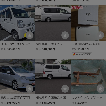
798,000
428,000
898,000
現在
円
即決
円
現在
円
走行・車検R10.5・ナビ・
フタータイプ 8ナンバー
社外9インチナビ フルセ
TV・バックカメラ・ET
走行少ない 修復歴無し
グTV
送料無料
C・スマートシティーブレ
ーキ・安全装備満載！
★H29 NV100クリッパー
福祉車両 介護タクシーに
（動作確認のみほぼ未使
バン 車検長い10年8月ま
も最適 埼玉発 セレナ 7人
用）富士ソフト +F FS040
505,000
548,000
19,000
即決
円
即決
円
即決
円
で!! 3万キロ台!! 内外装
乗り 車いす移動車 左パワ
W モバイルルーター ＆ 専
Yahoo!フリマ
きれい 機関良好です★
スラ 左側大型オートステ
用ホームキット HKTFS04
ップ 車高調整付 介護施設
0W セット
スローパー
乗り出し総額約37万円で
福祉車両 介護施設 介護タ
カブ 6V スイングアーム
す H23年式 セレナハイウ
クシー 埼玉発 30年 NV20
(行燈 おっぱい 旧車)
258,000
898,000
1,000
現在
円
即決
円
現在
円
ェイスター◆両側パワス
0 バネットワゴン 充実装