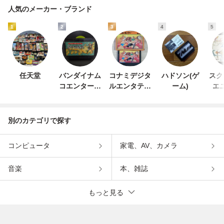
人気のメーカー・ブランド
1
2
3
4
5
任天堂
バンダイナム
コナミデジタ
ハドソン(ゲ
スク
コエンターテ
ルエンタテイ
ーム)
エ
インメント
ンメント
別のカテゴリで探す
コンピュータ
家電、AV、カメラ
音楽
本、雑誌
もっと見る