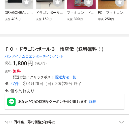
DRAGONBALL 3
ドラゴンボール3
ファミコン ドラ
FC ファミコン
ドラゴンボール 悟
悟空伝 任天堂
ゴンボール３ 悟空
ドラゴンボール
405
150
300
250
現在
円
現在
円
現在
円
即決
円
空伝 BANDAI 198
FC ファミコン
伝 箱 説明書付
３ 悟空伝 kmg
9 ファミリーコン
ソフトのみ 接点
属
ピュータ FAMILY
洗浄済 SAKA8
COMPUTER ファ
ミコン FC ソフト
ＦＣ・ドラゴンボール３ 悟空伝（送料無料！）
カセット カートリ
ッジ
バンダイナムコエンターテインメント
1,800
円
現在
（税0円）
無料
送料
配送方法
クリックポスト
配送方法一覧
27
件
4月26日（日）20時29分
終了
傷や汚れあり
あなただけの特別なクーポンを受け取れます
詳細
5,000円相当、落札価格がお得に