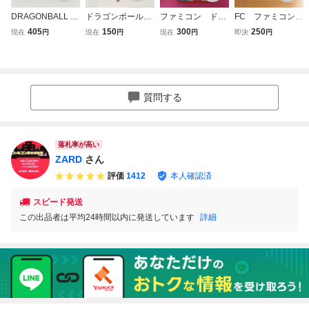
DRAGONBALL 3
ドラゴンボール3
ファミコン ドラ
FC ファミコン
ドラゴンボール 悟
悟空伝 任天堂
ゴンボール３ 悟空
ドラゴンボール
405
150
300
250
現在
円
現在
円
現在
円
即決
円
空伝 BANDAI 198
FC ファミコン
伝 箱 説明書付
３ 悟空伝 kmg
9 ファミリーコン
ソフトのみ 接点
属
ピュータ FAMILY
洗浄済 SAKA8
COMPUTER ファ
ミコン FC ソフト
質問する
カセット カートリ
ッジ
落札率が高い
ZARD
さん
評価
1412
本人確認済
スピード発送
この出品者は平均24時間以内に発送しています
詳細