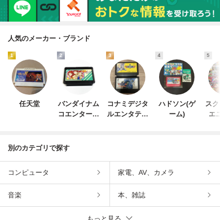
人気のメーカー・ブランド
1
2
3
4
5
任天堂
バンダイナム
コナミデジタ
ハドソン(ゲ
スク
コエンターテ
ルエンタテイ
ーム)
エ
インメント
ンメント
別のカテゴリで探す
コンピュータ
家電、AV、カメラ
音楽
本、雑誌
もっと見る