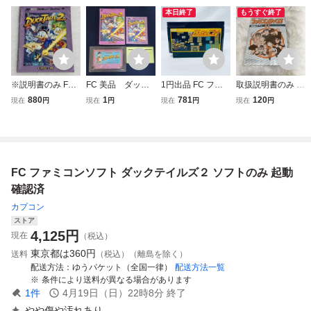
本日終了
もうすぐ終了
※説明書のみ FC
FC 美品 ダック
1円出品 FC ファ
取扱説明書のみ F
ダックテイルズ2
テイルズ2 箱説付
ミコンソフト バト
C ファミコン最強
880
1
781
120
現在
円
現在
円
現在
円
現在
円
ファミコン
き
ルシティー ソフト
の7人Ⅱ
のみ 起動確認済
FC ファミコンソフト ダックテイルズ２ ソフトのみ 起動
確認済
カプコン
ストア
4,125
円
現在
（税込）
東京都は
360円
送料
（税込）（離島を除く）
配送方法
ゆうパケット（全国一律）
配送方法一覧
条件により送料が異なる場合があります
1
件
4月19日（日）22時8分
終了
やや傷や汚れあり