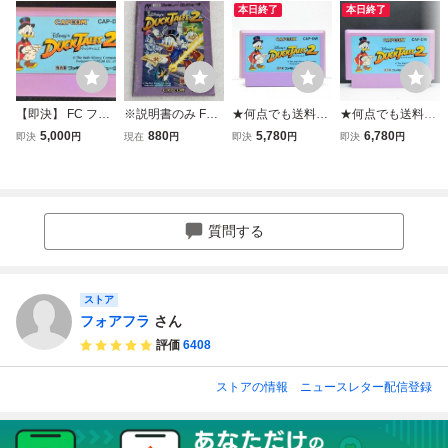
本日終了
本日終了
【即決】 FC ファ
※説明書のみ FC
★何点でも送料１
★何点でも送料１
ミコン ダックテイ
ダックテイルズ2
８５円★ ダックテ
８５円★ ダックテ
5,000
880
5,780
6,780
即決
円
現在
円
即決
円
即決
円
ルズ2 動作確認済
ファミコン
イルズ2 ファミコ
イルズ2 ファミコ
クリーニング済
ン チ10レ即発送 F
ン ソ12レ即発送 F
C ソフト 動作確認
C ソフト 動作確認
済み
済み
質問する
ストア
フォアフラ
さん
評価
6408
ストアの情報
ニュースレター配信登録