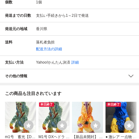
個数
1
個
発送までの日数
支払い手続きから1～2日で発送
発送元の地域
香川県
送料
落札者負担
配送方法の詳細
支払い方法
Yahoo!かんたん決済
詳細
その他の情報
この商品も注目されています
本日終了
本日終了
m1号 蓄光【DX
M1号 DXヘドラ ニ
【新品未開封】 M
● 激レア 一点物 サ