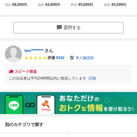
ヘドラ】ニューカ
ューカラー 袋なし
1号 デラックス ヘ
ンプル試作品 One
68,000
64,800
85,000
45,000
現在
円
現在
円
即決
円
現在
円
ラー ソフヒ マ
蓄光 GID G.I.D 新
ドラ 蓄光デラック
up ソフビ ヘドラ
ルサン ブルマァ
品 スーフェス SF
スヘドラ ソフビ
怪獣 マーミット
ク ワンフェス202
スーパーフェステ
蓄光版 460mm へ
ブルマァク 希少
6夏 WF2026S ネ
ィバル ワンフェス
ドラDX ブルマッ
コレクター用 非売
質問する
オプレイヤーワ
wf hxs izumonster
ク ハロウィン マ
品 同梱可 説明欄
ン ゴジラ マー
ゴジラ
ルサン
必須
ミット
ten********
さん
評価
5042
本人確認前
スピード発送
この出品者は平均24時間以内に発送しています
詳細
別のカテゴリで探す