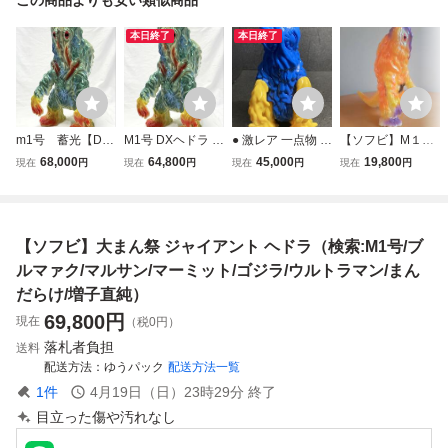
本日終了
本日終了
m1号 蓄光【DX
M1号 DXヘドラ ニ
● 激レア 一点物 サ
【ソフビ】M１号
ヘドラ】ニューカ
ューカラー 袋なし
ンプル試作品 One
ヘドラ ハロウィン
68,000
64,800
45,000
19,800
現在
円
現在
円
現在
円
現在
円
ラー ソフヒ マ
蓄光 GID G.I.D 新
up ソフビ ヘドラ
カラー（検索:M1
ルサン ブルマァ
品 スーフェス SF
怪獣 マーミット
号/ブルマァク/マ
ク ワンフェス202
スーパーフェステ
ブルマァク 希少
ーミット/マルサ
6夏 WF2026S ネ
ィバル ワンフェス
コレクター用 非売
ン/ウルトラマン/
【ソフビ】大まん祭 ジャイアント ヘドラ（検索:M1号/ブ
オプレイヤーワ
wf hxs izumonster
品 同梱可 説明欄
ゴジラ/エンカビニ
ン ゴジラ マー
ゴジラ
必須
ール）
ルマァク/マルサン/マーミット/ゴジラ/ウルトラマン/まん
ミット
だらけ/増子直純）
69,800
円
現在
（税0円）
落札者負担
送料
配送方法
ゆうパック
配送方法一覧
1
件
4月19日（日）23時29分
終了
目立った傷や汚れなし