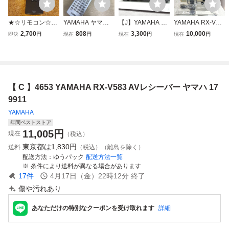
★☆リモコン☆YA
YAMAHA ヤマハ A
【J】YAMAHA RX
YAMAHA RX-V77
MAHA AVレシー
Vレシーバー用 リ
-V577 AVレシーバ
3 AVレシーバー リ
2,700
808
3,300
10,000
即決
円
現在
円
現在
円
現在
円
バー（アンプ）R
モコン RAV544 Z
ー ヤマハ 334824
モコン YPAOマイ
X-V579＆RX-V58
P60190
9
ク付 ヤマハ AVア
1＆RX-V583＆RX
ンプ
-V585に代用可能
☆RAV574・VDM
【 C 】4653 YAMAHA RX-V583 AVレシーバー ヤマハ 17
8690☆★ 検索
用：ヤマハ
9911
YAMAHA
年間ベストストア
11,005
円
現在
（税込）
東京都は
1,830円
送料
（税込）（離島を除く）
配送方法
ゆうパック
配送方法一覧
条件により送料が異なる場合があります
17
件
4月17日（金）22時12分
終了
傷や汚れあり
あなただけの特別なクーポンを受け取れます
詳細