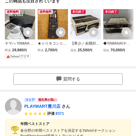
この商品も注目されています
送料無料
送料無料
本日終了
本日終了
ヤマハ YAMAHA A
★☆リモコン☆YA
【希少／未開封】
◆YAMAHA/ヤマ
Vレシーバー AVア
MAHA AVレシー
YAMAHA RX-V58
ハ AVレシーバー
29,980
2,700
25,500
70,000
即決
円
即決
円
現在
円
現在
円
ンプ ハイレゾ音源
バー（アンプ）R
3 AVレシーバー
RX-A3060 AVアン
Yahoo!フリマ
対応 ブラック RX-
X-V579＆RX-V58
プ Bluetooth Wi-Fi
V583(B)
1＆RX-V583＆RX
310-55
-V585に代用可能
☆RAV574・VDM
質問する
8690☆★ 検索
用：ヤマハ
ストア
落札率が高い
PLAYMART豊川店
さん
評価
8371
年間ベストストア
各分野の年間ベストストアを決定するYahoo!オークション