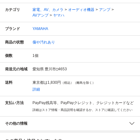
カテゴリ
家電、AV、カメラ
オーディオ機器
アンプ
AVアンプ
ヤマハ
ブランド
YAMAHA
商品の状態
傷や汚れあり
個数
1
個
発送元の地域
愛知県 豊川市□4653
送料
東京都は
1,830円
（税込）（離島を除く）
詳細
支払い方法
PayPay残高等、PayPayクレジット、クレジットカードなど
詳細はストア情報・商品説明を確認するか、ストアに確認してください
その他の情報