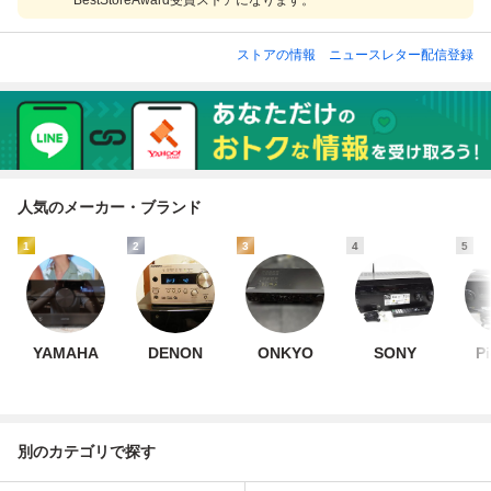
BestStoreAward受賞ストアになります。
ストアの情報
ニュースレター配信登録
人気のメーカー・ブランド
1
2
3
4
5
YAMAHA
DENON
ONKYO
SONY
P
別のカテゴリで探す