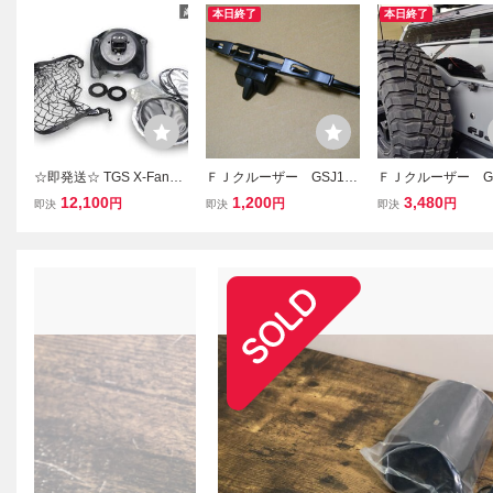
本日終了
本日終了
☆即発送☆ TGS X-Fang F
ＦＪクルーザー GSJ15
ＦＪクルーザー GS
Jクルーザー GSJ15W リ
W●新品 リアワイパーブ
W● バックドア強
12,100
1,200
3,480
円
円
円
即決
即決
即決
アバックカメラカバー ブ
レード ● 北米トヨ
タビライザー リ
ラケット カメラ 純正OP
タ トレイルチーム fjク
ト 北米トヨタ 
サンシェード ネット セッ
ルーザー
ルチーム
ト