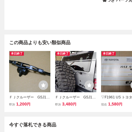
書つき パーツ完
この商品よりも安い類似商品
本日終了
本日終了
本日終了
ＦＪクルーザー GSJ15
ＦＪクルーザー GSJ15
▽F1961 US トヨタ
W●新品 リアワイパーブ
W● バックドア強化 ス
5W FJクルーザー 
1,200
3,480
1,580
円
円
円
即決
即決
現在
レード ● 北米トヨ
タビライザー リアゲー
明書 取説 2006年
タ トレイルチーム fjク
ト 北米トヨタ トレイ
語表記 全国一律送料
ルーザー
ルチーム
円~
今すぐ落札できる商品