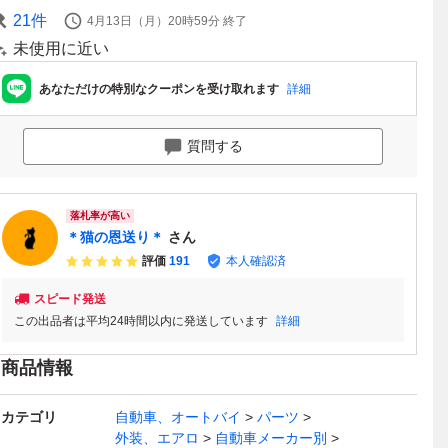
21
件
4月13日（月）20時59分
終了
未使用に近い
あなただけの特別なクーポンを受け取れます
詳細
質問する
落札率が高い
＊猫の恩送り＊
さん
評価
191
本人確認済
スピード発送
この出品者は平均24時間以内に発送しています
詳細
商品情報
カテゴリ
自動車、オートバイ
パーツ
外装、エアロ
自動車メーカー別