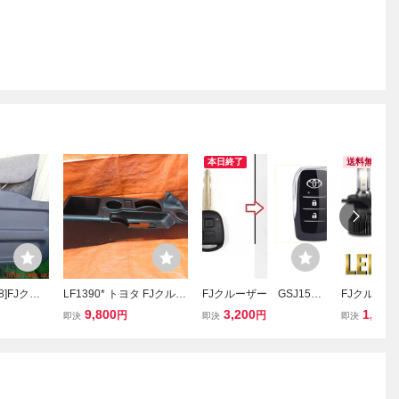
本日終了
送料無料
78]FJクル
LF1390* トヨタ FJクルー
FJクルーザー GSJ15W
FJクルーザー
W)バックド
ザー GSJ15W センターコ
型 2006－2020 アクセ
ッドライト 
9,800
3,200
1,980
円
円
即決
即決
即決
ンソール シフトパネル ド
サリー キーカバー キー
GSJ15W 
リンクホルダー 小物入れ
ケース
明るい ホワ
/純正 58816-35050 ※
光 6500K 0
小傷