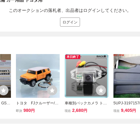
備 カー用品 トヨタ用
このオークションの落札者、出品者はログインしてください。
ログイン
本日終了
 GSJ1
トヨタ FJクルーザー/G
車種別バックカメラ トヨ
5UPJ-319715
取扱説
SJ15W /キーホルダー
タ FJクルーザー GSJ15W
ーザー(GSJ15
980
2,680
9,405
円
円
円
即決
現在
現在
発行 英
新品
2006～2020年 CCD ナイ
ア内張り 中古
430
トビジョン