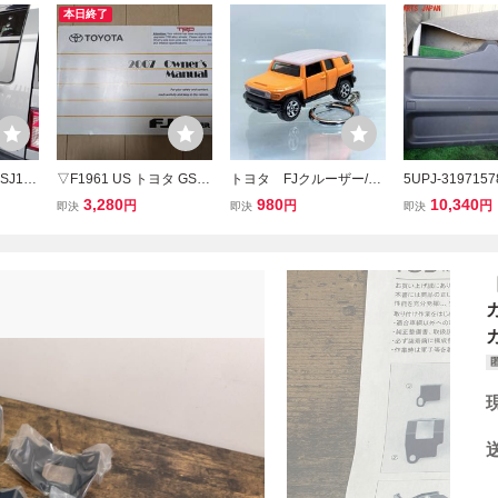
本日終了
J15
▽F1961 US トヨタ GSJ1
トヨタ FJクルーザー/G
5UPJ-319715
化 ス
5W FJクルーザー 取扱説
SJ15W /キーホルダー
ーザー(GSJ15
3,280
980
10,340
円
円
円
即決
即決
即決
アゲー
明書 取説 2006年発行 英
新品
ア内張り 中古
トレイ
語表記 全国一律送料430
円~