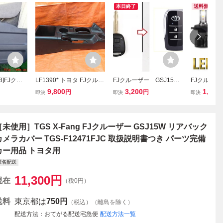
本日終了
送料無料
78]FJクル
LF1390* トヨタ FJクルー
FJクルーザー GSJ15W
FJクルーザー
W)バックド
ザー GSJ15W センターコ
型 2006－2020 アクセ
ッドライト 
9,800
3,200
1,980
円
円
即決
即決
即決
ンソール シフトパネル ド
サリー キーカバー キー
GSJ15W 
リンクホルダー 小物入れ
ケース
明るい ホワ
/純正 58816-35050 ※
光 6500K 0
小傷
［未使用］TGS X-Fang FJクルーザー GSJ15W リアバック
カメラカバー TGS-F12471FJC 取扱説明書つき パーツ完備
カー用品 トヨタ用
匿名配送
11,300
円
現在
（税0円）
送料
東京都は
750円
（税込）（離島を除く）
配送方法
おてがる配送宅急便
配送方法一覧