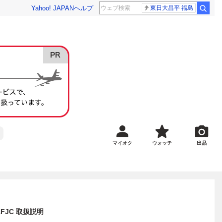
Yahoo! JAPAN
ヘルプ
東日大昌平 福島
マイオク
ウォッチ
出品
1FJC 取扱説明