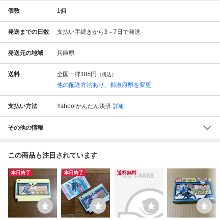
個数
1
個
発送までの日数
支払い手続きから3～7日で発送
発送元の地域
兵庫県
送料
全国一律
185円
（税込）
他の配送方法あり、都道府県を変更
支払い方法
Yahoo!かんたん決済
詳細
その他の情報
この商品も注目されています
本日終了
本日終了
送料無料