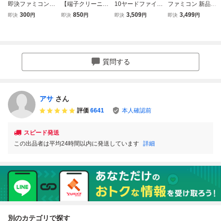
即決ファミコンソ
【端子クリーニン
10ヤードファイ
ファミコン 新品未
フト 10ヤードフ
グ済み】FC 10
ト/ファミコン
使用 10ヤードフ
300
850
3,509
3,499
即決
円
即決
円
即決
円
即決
円
ァイト
ヤードファイト テ
ァイト
ンヤードファイ
ト アイレム フ
ァミコンソフト
質問する
アサ
さん
評価
6641
本人確認前
スピード発送
この出品者は平均24時間以内に発送しています
詳細
別のカテゴリで探す