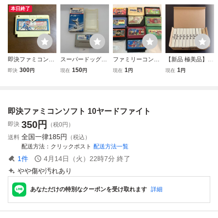
本日終了
即決ファミコンソ
スーパードッグフ
ファミリーコンピ
【新品 極美品】
フト 10ヤードフ
ァイト 任天堂
ューター ソフト 1
スーパーファミコ
300
150
1
1
即決
円
現在
円
現在
円
現在
円
ァイト
SFC スーパーフ
0枚まとめ売り フ
ン SFC ロマンシ
ァミコン 箱有
ァミコンソフト Ni
ングサガ3 未開封
り 接点洗浄済
ntendo バンダイ
ソフト 10本セッ
SAKA22
ジャレコ 他
ト カートン箱入り
即決ファミコンソフト 10ヤードファイト
ロマサガ3 スーフ
ァミ 【２】
350
円
即決
（税0円）
全国一律
185円
送料
（税込）
配送方法
クリックポスト
配送方法一覧
1
件
4月14日（火）22時7分
終了
やや傷や汚れあり
あなただけの特別なクーポンを受け取れます
詳細