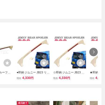
 ルーフス
●即納 ジムニー JB23 リア
☆即納 ジムニー JB23 リ
★即納 ジムニ
ィング リ
ウィング ルーフスポイラ
アウィング ルーフスポイ
アウィング
4,330
4,330
4,330
円
円
現在
現在
現在
ーフ エン
ー ルーフ エンドスポイラ
ラー ルーフ エンドスポイ
ラー ルーフ
塗装 JB4
ー リアスポイラー 未塗装
ラー リアスポイラー 未塗
ラー リアス
JB43 スズキ JM23マツダ
装 JB43 スズキ JM23マツ
装 JB43 
AZ●
ダ AZ☆
ダ AZ★
本日終了