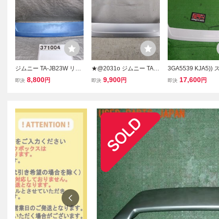
ジムニー TA-JB23W リア
★@2031o ジムニー TA-J
3GA5539 KJA5))
スポイラー 371004
B23W リア スポイラー 純
ジムニー JB23W 8
8,800
9,900
17,600
円
円
円
即決
即決
即決
正OP 99000-99024-YR7
純正 リアスポイラ
ストップランプ付 4L6