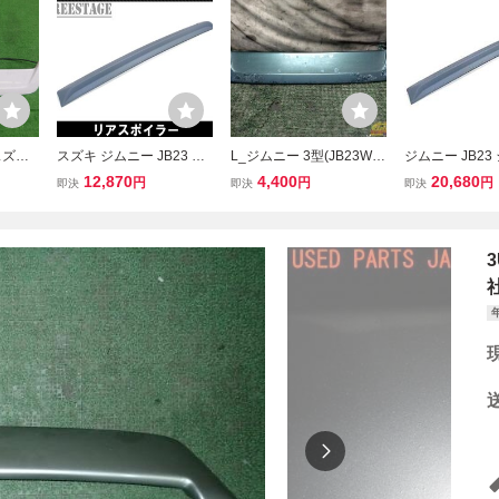
 スズキ
スズキ ジムニー JB23 ジ
L_ジムニー 3型(JB23W)
ジムニー JB23
型 XG
ムニーシエラ JB43 リア
リアウイング【263S】
シエラ JB43 
12,870
4,400
20,680
円
円
円
即決
即決
即決
ー
ウイング リアスポイラー
グ リアスポイラ
ルーフスポイラー エアロ
スポイラーAR
樹脂製未塗装