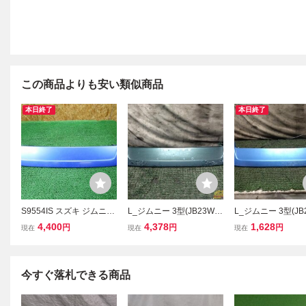
この商品よりも安い類似商品
本日終了
本日終了
S9554IS スズキ ジムニー
L_ジムニー 3型(JB23W)
L_ジムニー 3型(JB
JB23W 純正 リア ルーフ
リアウイング【263S】
リアウイング【188
4,400
4,378
1,628
円
円
円
現在
現在
現在
スポイラー H10年
今すぐ落札できる商品