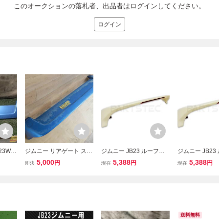
このオークションの落札者、出品者はログインしてください。
ログイン
23W)
ジムニー リアゲート スポ
ジムニー JB23 ルーフス
ジムニー JB23
S】
イラー リアスポ JB23W 2
ポイラー リアウィング リ
ポイラー リアウ
5,000
5,388
5,388
円
円
円
即決
現在
現在
002年 C10 66 RTK66254
アスポイラー ルーフ エン
アスポイラー ル
1SZ
ドスポイラー 未塗装 JB4
ドスポイラー 未
3 JM23 /149-36
3 JM23 /149-36
送料無料