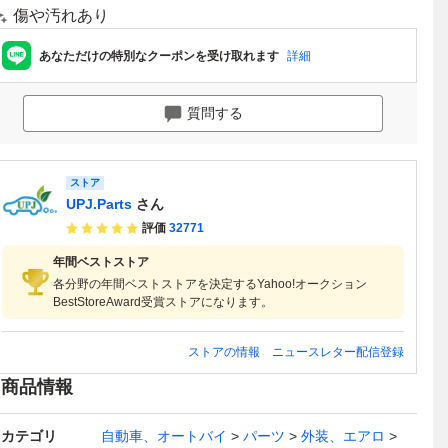
傷や汚れあり
あなただけの特別なクーポンを受け取れます
詳細
質問する
ストア
UPJ.Parts
さん
評価
32771
年間ベストストア
各分野の年間ベストストアを決定するYahoo!オークション
BestStoreAward受賞ストアになります。
ストアの情報
ニュースレター配信登録
商品情報
カテゴリ
自動車、オートバイ
パーツ
外装、エアロ