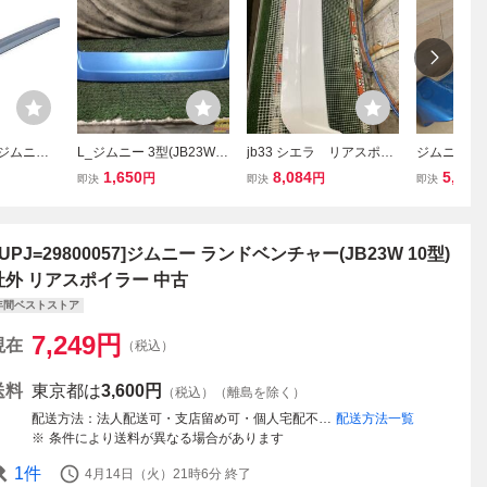
 ジムニー
L_ジムニー 3型(JB23W)
jb33 シエラ リアスポイ
ジムニー リ
リアウィン
リアウイング【188S】
ラー ジムニー ジムニ
イラー リアス
1,650
8,084
5,000
円
円
即決
即決
即決
ー ルーフ
ーシエラ
002年 C10 
1SZ
3UPJ=29800057]ジムニー ランドベンチャー(JB23W 10型)
社外 リアスポイラー 中古
年間ベストストア
7,249
円
現在
（税込）
送料
東京都は
3,600円
（税込）（離島を除く）
配送方法
法人配送可・支店留め可・個人宅配不可_B
配送方法一覧
条件により送料が異なる場合があります
1
件
4月14日（火）21時6分
終了