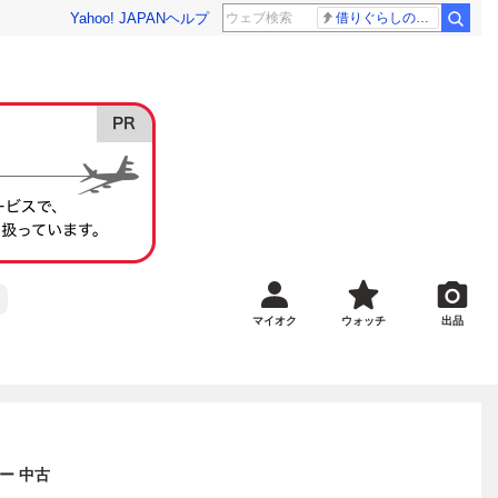
Yahoo! JAPAN
ヘルプ
借りぐらしのアリエッティ 耳をすませば
マイオク
ウォッチ
出品
ラー 中古