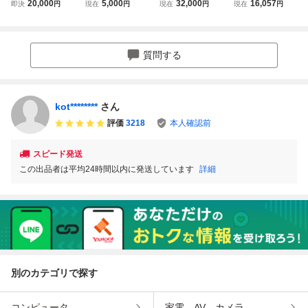
4
時代古作 唐物
罐 高古陶磁器 茶
耳 花瓶 / 中国
20,000
5,000
32,000
16,057
即決
円
現在
円
現在
円
現在
円
宋 宋青磁花生
室花入れ置物 中国
美術 花器 飾
花瓶 壺
古美術骨董コレク
壺 煎茶飾 検
ション
索： 北宋 宋 .
G4196
質問する
kot********
さん
評価
3218
本人確認前
スピード発送
この出品者は平均24時間以内に発送しています
詳細
別のカテゴリで探す
コンピュータ
家電、AV、カメラ