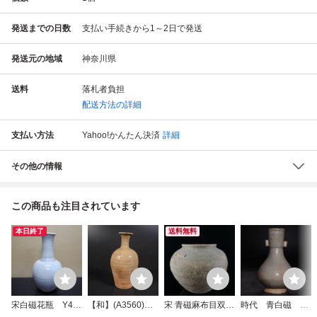
発送までの日数
支払い手続きから1～2日で発送
発送元の地域
神奈川県
送料
落札者負担
配送方法の詳細
支払い方法
Yahoo!かんたん決済
詳細
その他の情報
この商品も注目されています
本日終了
送料無料
宋白磁花瓶 Y44
【和】(A3560)
宋 青磁麻布目双系
時代 青白磁 双