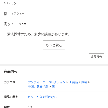
*サイズ*
幅 ：7.2 cm
高さ：11.8 cm
※素人採寸のため、多少の誤差があります。...
もっと読む
違反報告
商品情報
カテゴリ
アンティーク、コレクション
工芸品
陶芸
中国、朝鮮半島
宋
商品の状態
目立った傷や汚れなし
個数
1
個