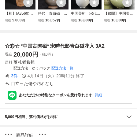
【和】(A3560)
時代 青白磁 双
中国美術 宋代
【銀閣】中国美術
時代古作 唐物
耳 花瓶 / 中国
白磁 刻花文 長
青白磁 瓶 時代物
5,000
16,057
18,800
10,000
現在
円
現在
円
現在
円
現在
円
宋 宋青磁花生
美術 花器 飾
頸瓶 古玩 VHO
旧家蔵出 送料無料
花瓶 壺
壺 煎茶飾 検
R
(A446)
索： 北宋 宋 .
G4196
☆彩☆ *中国古陶磁* 宋時代影青白磁花入 3A2
20,000
円
現在
（税0円）
落札者負担
送料
配送方法
ゆうパック
配送方法一覧
3
件
4月14日（火）20時11分
終了
目立った傷や汚れなし
あなただけの特別なクーポンを受け取れます
詳細
5,000円相当、落札価格がお得に
* * * 商品詳細 * * *