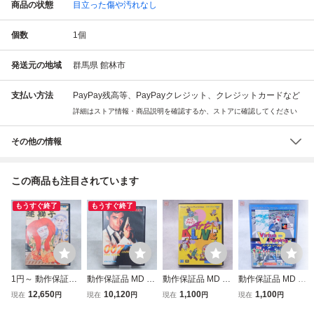
商品の状態
目立った傷や汚れなし
個数
1
個
発送元の地域
群馬県 館林市
支払い方法
PayPay残高等、PayPayクレジット、クレジットカードなど
詳細はストア情報・商品説明を確認するか、ストアに確認してください
その他の情報
この商品も注目されています
もうすぐ終了
もうすぐ終了
1円～ 動作保証品
動作保証品 MD メ
動作保証品 MD メ
動作保証品 MD メ
MD メガドライブ
ガドライブ 007 死
ガドライブ アート
ガドライブ バーチ
12,650
10,120
1,100
1,100
現在
円
現在
円
現在
円
現在
円
魔王連獅子 箱説付
闘 JAMES BOND
アライブ 箱説付
ャレーシング V.R.