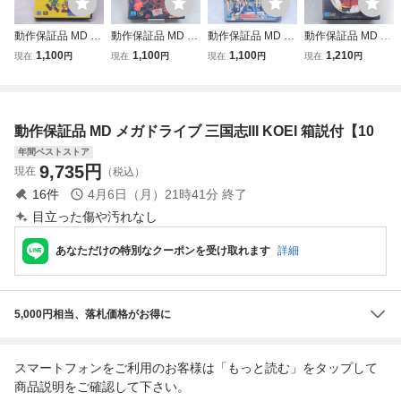
動作保証品 MD メ
動作保証品 MD メ
動作保証品 MD メ
動作保証品 MD メ
ガドライブ アート
ガドライブ 北斗の
ガドライブ バーチ
ガドライブ キリン
1,100
1,100
1,100
1,210
現在
円
現在
円
現在
円
現在
円
アライブ 箱説付
拳 新世紀末救世主
ャレーシング V.R.
グ・ゲーム・ショ
【10
伝説 箱説付【10
Virtua Racing 箱
ー 箱説ハガキ付
説ハガキ付【10
【10
動作保証品 MD メガドライブ 三国志III KOEI 箱説付【10
年間ベストストア
9,735
円
現在
（税込）
16
件
4月6日（月）21時41分
終了
目立った傷や汚れなし
あなただけの特別なクーポンを受け取れます
詳細
5,000円相当、落札価格がお得に
スマートフォンをご利用のお客様は「もっと読む」をタップして
商品説明をご確認して下さい。