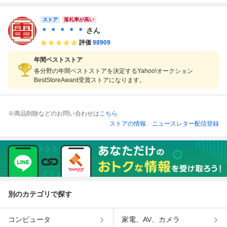
【10
THE DUEL 箱説ハ
【10
Virtua Racing 箱
ガキ付【10
説ハガキ付【10
ストア
落札率が高い
＊ ＊ ＊ ＊ ＊
さん
評価
98909
年間ベストストア
各分野の年間ベストストアを決定するYahoo!オークション
BestStoreAward受賞ストアになります。
※商品削除などのお問い合わせは
こちら
ストアの情報
ニュースレター配信登録
別のカテゴリで探す
コンピュータ
家電、AV、カメラ