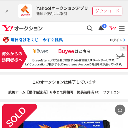
i
毎日引けるくじ 今すぐ挑戦
ログイン
このオークションは終了しています
鉄腕アトム【動作確認済】８本まで同梱可 簡易清掃済 FC ファミコン