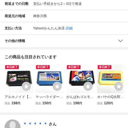
発送までの日数
支払い手続きから2～3日で発送
発送元の地域
神奈川県
支払い方法
Yahoo!かんたん決済
詳細
その他の情報
この商品も注目されています
本日終了
本日終了
本日終了
本日終了
アルカノイド【動
マッハライダー
がんばれゴエモン
オバケのQ太郎 ワ
作確認済】８本ま
【動作確認済】８
からくり道中【動
ンワンパニック
198
150
198
120
現在
円
現在
円
現在
円
現在
円
で同梱可 簡易清
本まで同梱可 簡
作確認済】８本ま
【動作確認済】８
掃済 FC ファミ
易清掃済 FC フ
で同梱可 簡易清
本まで同梱可 簡
コン
ァミコン
掃済 FC ファミ
易清掃済 FC フ
コン
ァミコン
＊ ＊ ＊ ＊ ＊
さん