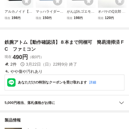
アルカノイド【動
マッハライダー
がんばれゴエモン
オバケのQ太郎 ワ
作確認済】８本ま
【動作確認済】８
からくり道中【動
ンワンパニック
198
150
198
120
現在
円
現在
円
現在
円
現在
円
で同梱可 簡易清
本まで同梱可 簡
作確認済】８本ま
【動作確認済】８
掃済 FC ファミ
易清掃済 FC フ
で同梱可 簡易清
本まで同梱可 簡
コン
ァミコン
掃済 FC ファミ
易清掃済 FC フ
コン
ァミコン
鉄腕アトム【動作確認済】８本まで同梱可 簡易清掃済 F
C ファミコン
490
円
現在
（税0円）
2
件
3月22日（日）22時9分
終了
やや傷や汚れあり
あなただけの特別なクーポンを受け取れます
詳細
5,000円相当、落札価格がお得に
製品情報