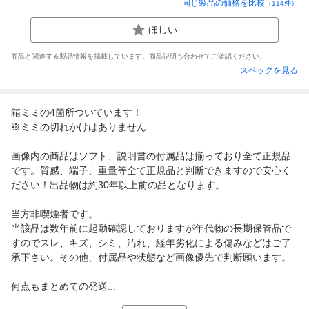
同じ製品の価格を比較
（
114
件）
ほしい
商品と関連する製品情報を掲載しています。商品説明も合わせてご確認ください。
スペックを見る
箱ミミの4箇所ついています！
※ミミの切れかけはありません
画像内の商品はソフト、説明書の付属品は揃っており全て正規品
です。質感、端子、重量等全て正規品と判断できますので安心く
ださい！出品物は約30年以上前の品となります。
当方非喫煙者です。
当該品は数年前に起動確認しておりますが年代物の長期保管品で
すのでスレ、キズ、シミ、汚れ、経年劣化による傷みなどはご了
承下さい。その他、付属品や状態など画像優先で判断願います。
何点もまとめての発送...