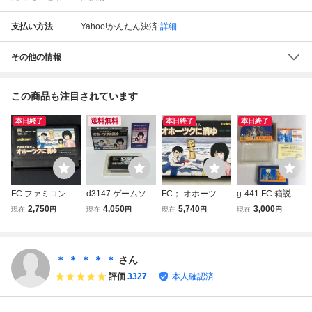
支払い方法
Yahoo!かんたん決済
詳細
その他の情報
この商品も注目されています
本日終了
送料無料
本日終了
本日終了
FC ファミコン
d3147 ゲームソフ
FC； オホーツク
g-441 FC 箱説付
【※箱説なし※】
ト【FC】 北海道
に消ゆ 【箱傷みあ
き レッキングクル
2,750
4,050
5,740
3,000
現在
円
現在
円
現在
円
現在
円
オホーツクに消ゆ
連鎖殺人 オホーツ
り / 説明書あり】
ー ニンテンドー
クに消ゆ 箱説付
ファミコン
＊ ＊ ＊ ＊ ＊
さん
評価
3327
本人確認済