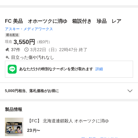
ファミコン
明書
FC 美品 オホーツクに消ゆ 箱説付き 珍品 レア
アスキー・メディアワークス
匿名配送
3,550
円
現在
（税0円）
37
件
3月22日（日）22時47分
終了
目立った傷や汚れなし
あなただけの特別なクーポンを受け取れます
詳細
5,000円相当、落札価格がお得に
製品情報
【FC】 北海道連鎖殺人 オホーツクに消ゆ
23
円〜