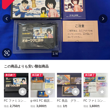
1
/
4
この商品よりも安い類似商品
本日終了
本日終了
本日終了
FC ファミコン
g-441 FC 箱説付
FC 美品 グラデ
FC ファミコン
【※箱説なし※】
き レッキングクル
ィウス 箱説付き
リップルアイラン
2,750
3,000
1
1,600
現在
円
現在
円
現在
円
現在
円
オホーツクに消ゆ
ー ニンテンドー
ド 箱 ソフト 説