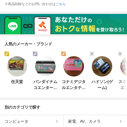
※商品削除などのお問い合わせは
こちら
人気のメーカー・ブランド
1
2
3
4
5
任天堂
バンダイナム
コナミデジタ
ハドソン(ゲ
スク
コエンターテ
ルエンタテイ
ーム)
エ
インメント
ンメント
別のカテゴリで探す
コンピュータ
家電、AV、カメラ