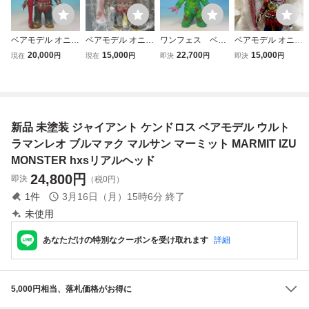
ベアモデル オニバ
ベアモデル オニバ
ワンフェス ベア
ベアモデル オニバ
ンバIZUMONSTE
ンバIZUMONSTE
モデル バサラ IZU
ンバIZUMONSTE
20,000
15,000
22,700
15,000
現在
円
現在
円
即決
円
即決
円
RマルサンILUILU
RマルサンILUILU
MONSTER マルサ
RマルサンILUILU
ブルマァクM1号 z
ブルマァクM1号 z
ン ブルマァク M1
ブルマァクM1号 z
ollmenマーミット
ollmen マーミット
号 zollmen マーミ
ollmenマーミット
hxsリアルヘッドe
hxs リアルヘッド
ット hxs リアルヘ
hxsリアルヘッドe
legab真頭玩具real
真頭玩具realhead
ッド elegab MAR
legab真頭玩具real
新品 未塗装 ジャイアント ケンドロス ベアモデル ウルト
headスーフェスM
MARMIT
MIT
headスーフェスM
ARMIT
ARMIT
ラマンレオ ブルマァク マルサン マーミット MARMIT IZU
MONSTER hxsリアルヘッド
24,800
円
即決
（税0円）
1
件
3月16日（月）15時6分
終了
未使用
あなただけの特別なクーポンを受け取れます
詳細
5,000円相当、落札価格がお得に