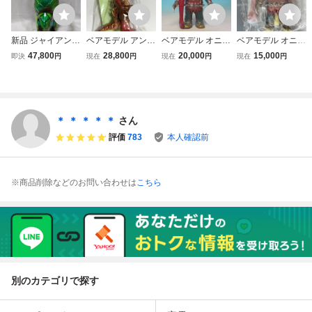
新品 ジャイアント
ベアモデル アンタ
ベアモデル オニバ
ベアモデル オニバ
ケンドロス ベアモ
レス ウルトラマン
ンバIZUMONSTE
ンバIZUMONSTE
47,800
28,800
20,000
15,000
即決
円
現在
円
現在
円
現在
円
デル ウルトラマン
レオ ソフビ sofvi
RマルサンILUILU
RマルサンILUILU
レオ ブルマァク
ウルトラマン M1
ブルマァクM1号 z
ブルマァクM1号 z
マルサン マーミッ
号 マルサン ブル
ollmenマーミット
ollmen マーミット
ト MARMIT IZUM
マァク マーミット
hxsリアルヘッドe
hxs リアルヘッド
ONSTER エレガ
怪獣 一番星
legab真頭玩具real
真頭玩具realhead
＊ ＊ ＊ ＊ ＊
さん
ブ hxsリアルヘッ
headスーフェスM
MARMIT
評価
783
本人確認前
ド
ARMIT
※商品削除などのお問い合わせは
こちら
別のカテゴリで探す