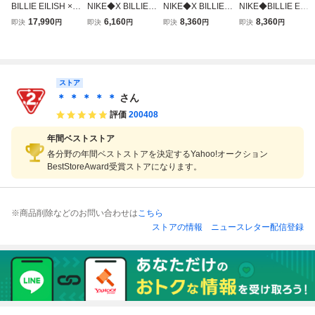
BILLIE EILISH × N
NIKE◆X BILLIE E
NIKE◆X BILLIE E
NIKE◆BILLIE EILI
IKE WMNS AIR J
ILISH AIR JORDA
ILISH AIR JORDA
SH X AIR JORDA
17,990
6,160
8,360
8,360
即決
円
即決
円
即決
円
即決
円
ORDAN 15 RETR
N 15 RETRO SP_
N 15 RETRO SP_
N 1 AJKO _ビリー
O SP ビリーアイ
X ビリーアイリッ
X ビリーアイリッ
アイリッシュ X エ
リッシュ ウィメン
シュエアジョーダ
シュエアジョーダ
アジョーダン 1/
ズ エア ジョーダ
ン
ン
ン 15 レトロ DN2
ストア
863-200
＊ ＊ ＊ ＊ ＊
さん
評価
200408
年間ベストストア
各分野の年間ベストストアを決定するYahoo!オークション
BestStoreAward受賞ストアになります。
※商品削除などのお問い合わせは
こちら
ストアの情報
ニュースレター配信登録