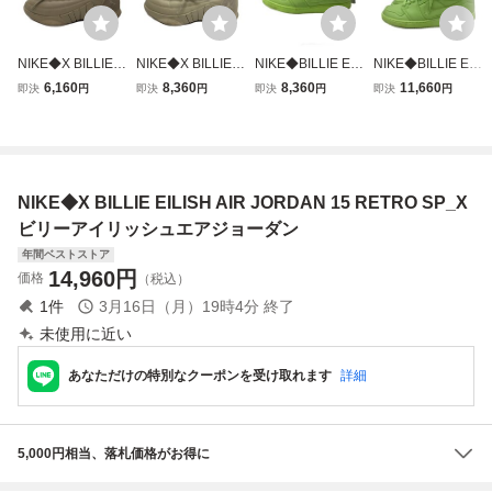
NIKE◆X BILLIE E
NIKE◆X BILLIE E
NIKE◆BILLIE EILI
NIKE◆BILLIE EILI
ILISH AIR JORDA
ILISH AIR JORDA
SH X AIR JORDA
SH X AIR JORDA
6,160
8,360
8,360
11,660
即決
円
即決
円
即決
円
即決
円
N 15 RETRO SP_
N 15 RETRO SP_
N 1 AJKO _ビリー
N 1 AJKO _ビリー
X ビリーアイリッ
X ビリーアイリッ
アイリッシュ X エ
アイリッシュ X エ
シュエアジョーダ
シュエアジョーダ
アジョーダン 1/
アジョーダン 1/
ン
ン
NIKE◆X BILLIE EILISH AIR JORDAN 15 RETRO SP_X
ビリーアイリッシュエアジョーダン
年間ベストストア
14,960
円
価格
（税込）
1
件
3月16日（月）19時4分
終了
未使用に近い
あなただけの特別なクーポンを受け取れます
詳細
5,000円相当、落札価格がお得に