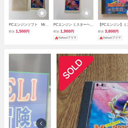
PCエンジンソフト Mr.H
PCエンジン ミスターヘリ
【PCエンジン】ミ
ELIの大冒険/ミスターヘ
Mr HELI Huカード
ヘリの大冒険(Mr.HE
1,500
1,900
3,800
円
円
円
即決
即決
即決
リの大冒険 未チェック
大冒険) (動作確認済
Yahoo!フリマ
Yahoo!フリマ
のジャンク扱い HuCAR
D アイレム