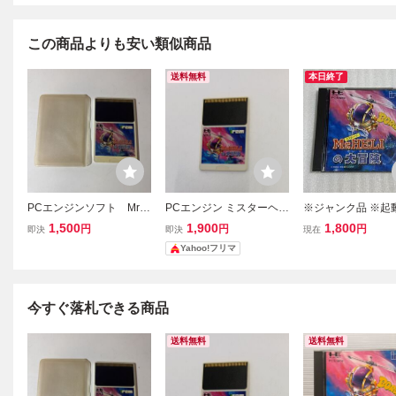
この商品よりも安い類似商品
送料無料
本日終了
PCエンジンソフト Mr.H
PCエンジン ミスターヘリ
※ジャンク品 ※起
ELIの大冒険/ミスターヘ
Mr HELI Huカード
PCエンジン ミス
1,500
1,900
1,800
円
円
円
即決
即決
現在
リの大冒険 未チェック
の大冒険 Mr.HELI
Yahoo!フリマ
のジャンク扱い HuCAR
険
D アイレム
今すぐ落札できる商品
送料無料
送料無料