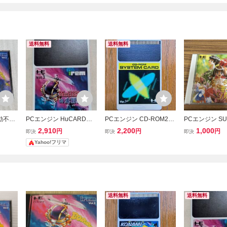
送料無料
送料無料
動不可
PCエンジン HuCARD
PCエンジン CD-ROM2
PCエンジン SUP
ターヘリ
「ミスターヘリの大冒
用 システムカード Ver1.
ROM2 誕生 Deb
2,910
2,200
1,000
円
円
円
即決
即決
即決
の大冒
険」 IREM Vol.2
0
ベニュー
Yahoo!フリマ
送料無料
送料無料