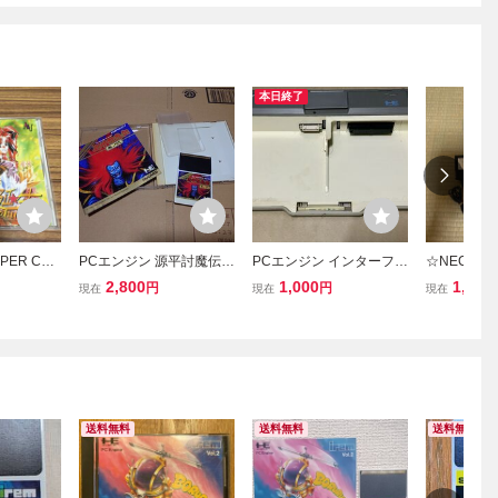
本日終了
ER CD-
PCエンジン 源平討魔伝
PCエンジン インターフェ
☆NEC PC
ut NECア
巻ノ弐
ースユニット NEC PCE
ER CD-RO
2,800
1,000
1,000
円
円
現在
現在
現在
レトロゲーム ファミコン
1 ACアダ
フト13枚
送料無料
送料無料
送料無料