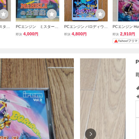
スター
PCエンジン ミスターヘ
PCエンジン パロディウス
PCエンジン Hu
LIの
リ(Mr.HELI)の大冒険
だ！
「ミスターヘリ
4,000
4,800
2,910
円
円
円
即決
即決
即決
み)
険」 IREM Vol.
Yahoo!フリマ