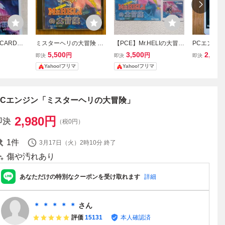
CARD
ミスターヘリの大冒険 PC
【PCE】Mr.HELIの大冒険
PCエンジン 
の大冒
エンジン
PCエンジン Huカード パ
用 システムカ
5,500
3,500
2,200
円
円
即決
即決
即決
2
ッケージ無し ミスターヘ
0
Yahoo!フリマ
Yahoo!フリマ
リの大冒険
PCエンジン「ミスターヘリの大冒険」
2,980
円
即決
（税0円）
1
件
3月17日（火）2時10分
終了
傷や汚れあり
あなただけの特別なクーポンを受け取れます
詳細
＊ ＊ ＊ ＊ ＊
さん
評価
15131
本人確認済