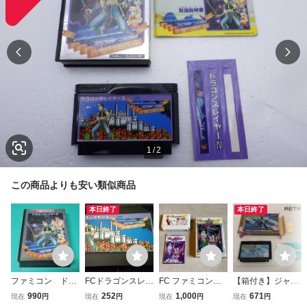
1
/
2
この商品よりも安い類似商品
本日終了
本日終了
ファミコン ドラ
FCドラゴンスレイ
FC ファミコン
【箱付き】ジャイ
ゴンスレイヤーⅥ
ヤーⅣ
ディープダンジョ
ロダイン ファミコ
990
252
1,000
671
現在
円
現在
円
現在
円
現在
円
説明書無し ①
ンⅢ スクウェア
ン FC