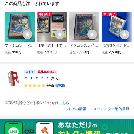
この商品も注目されています
本日終了
本日終了
ファミコン ドラ
【箱付き】【説明
ドラゴンスレイヤ
【箱説付き】ドラ
ゴンスレイヤーⅥ
書付き】 ドラゴン
ー4 ファミコンソ
ゴンスレイヤー4
990
2,530
2,330
2,530
現在
円
現在
円
現在
円
現在
円
説明書無し ①
スレイヤー4 FC
フト
ファミリーコンピ
ュータ ファミコ
ストア
ン ナムコ
落札率が高い
＊ ＊ ＊ ＊ ＊
さん
評価
43025
※商品削除などのお問い合わせは
こちら
ストアの情報
ニュースレター配信登録