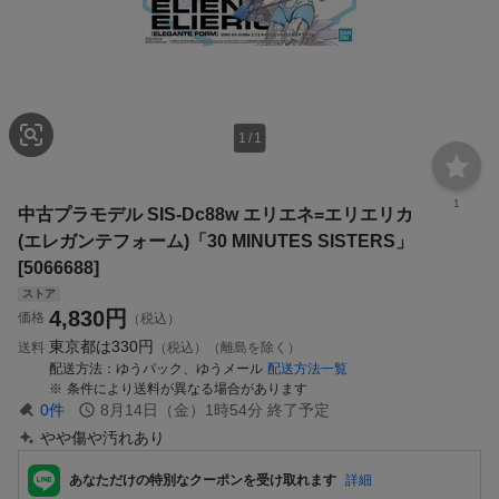
1
/
1
1
中古プラモデル SIS-Dc88w エリエネ=エリエリカ
(エレガンテフォーム)「30 MINUTES SISTERS」
[5066688]
ストア
4,830
円
価格
（税込）
東京都は
330円
送料
（税込）（離島を除く）
配送方法
ゆうパック、ゆうメール
配送方法一覧
条件により送料が異なる場合があります
0
件
8月14日（金）1時54分
終了予定
やや傷や汚れあり
あなただけの特別なクーポンを受け取れます
詳細