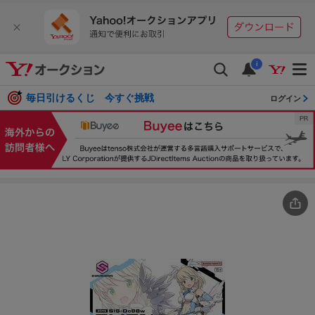
i
毎日引けるくじ 今すぐ挑戦
ログイン