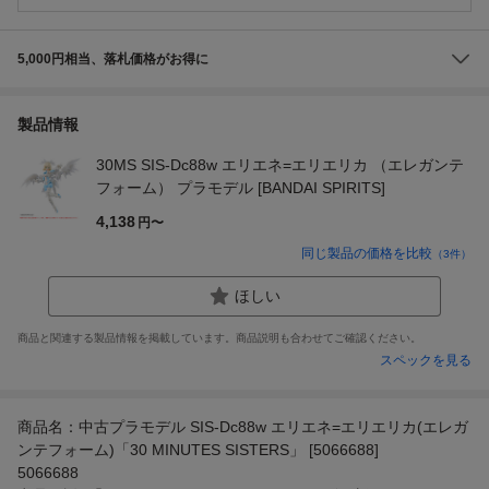
5,000円相当、落札価格がお得に
製品情報
30MS SIS-Dc88w エリエネ=エリエリカ （エレガンテ
フォーム） プラモデル [BANDAI SPIRITS]
4,138
円〜
同じ製品の価格を比較
（
3
件）
ほしい
商品と関連する製品情報を掲載しています。商品説明も合わせてご確認ください。
スペックを見る
商品名：中古プラモデル SIS-Dc88w エリエネ=エリエリカ(エレガ
ンテフォーム)「30 MINUTES SISTERS」 [5066688]
5066688