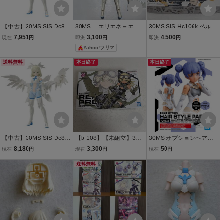
【中古】30MS SIS-Dc88
30MS 「エリエネ＝エリ
30MS SIS-Hc106k ベルベ
w エリエネ=エリエリカ
エリカ」素組み品
リア=ベリィス フェロー
7,951
3,100
4,500
現在
円
即決
円
即決
円
(エレガンテフォーム) 色
チェフォーム 30 MINUTE
Yahoo!フリマ
分け済みプラモデル
S SISTERS プラモデル 未
組立品
送料無料
本日終了
本日終了
【中古】30MS SIS-Dc88
【b-108】【未組立】30M
30MS オプションヘアス
w エリエネ=エリエリカ
S SIS-Tc10m レプレロ=プ
タイルパーツVol.3 ツイン
8,180
3,300
50
現在
円
現在
円
現在
円
(エレガンテフォーム) 色
ローペン (スケルツァンド
テール3 パープル1 新品未
分け済みプラモデル
フォーム) 30 MINUTES SI
送料無料
開封品 30 MINUTES SIST
STERS プラモデル バン
ERS プラモデル バンダイ
ダイス
スピリッツ