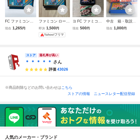
FC ファミコンソ
ファミコン ローリ
ヨ FC ファミコン
中古 箱・取説
フト ローリングサ
ングサンダー
ギャラガ 箱付 動
付 真田十勇士 フ
1,265
1,500
500
1,000
現在
円
即決
円
現在
円
現在
円
ンダー ソフトのみ
作未確認 ym125
ァミコン FC ファ
Yahoo!フリマ
起動確認済
5
ミコンソフト 箱 K
EMCO 任天堂 カ
セット
ストア
落札率が高い
＊ ＊ ＊ ＊ ＊
さん
評価
43026
※商品削除などのお問い合わせは
こちら
ストアの情報
ニュースレター配信登録
人気のメーカー・ブランド