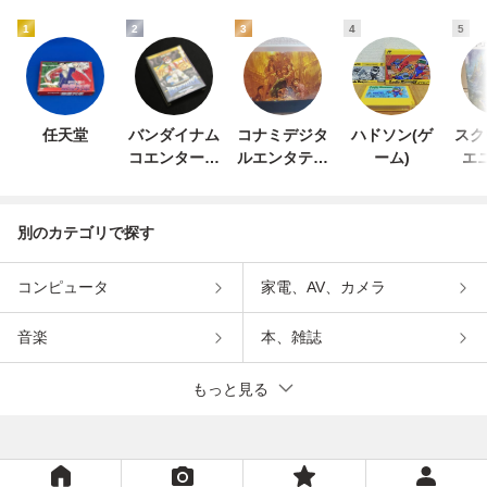
1
2
3
4
5
任天堂
バンダイナム
コナミデジタ
ハドソン(ゲ
スク
コエンターテ
ルエンタテイ
ーム)
エ
インメント
ンメント
別のカテゴリで探す
コンピュータ
家電、AV、カメラ
音楽
本、雑誌
もっと見る