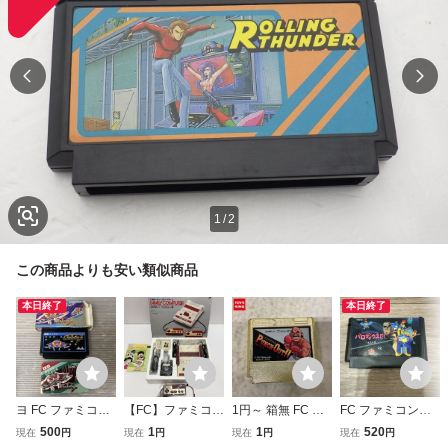
1
/
2
この商品よりも安い類似商品
本日終了
本日終了
ヨ FC ファミコン
【FC】ファミコン
1円～ 箱無 FC フ
FC ファミコンソ
ギャラガ 箱付 動
□本体□未使用コン
ァミコン パンチア
フト パロディウス
500
1
1
520
現在
円
現在
円
現在
円
現在
円
作未確認 ym125
トローラ□
ウト!! 非売品 ゴー
だ！ ソフトのみ K