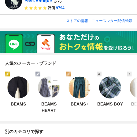
Post-Antique
さん
評価
9794
ストアの情報
ニュースレター配信登録
人気のメーカー・ブランド
1
2
3
4
5
BEAMS
BEAMS
BEAMS+
BEAMS BOY
BE
HEART
別のカテゴリで探す