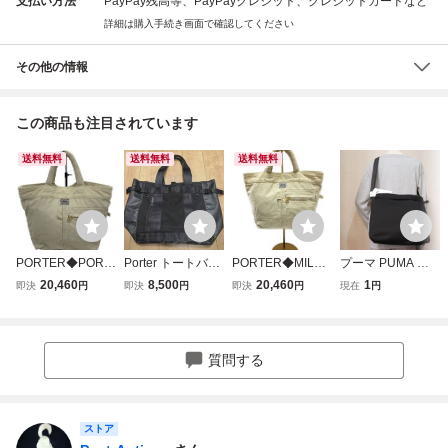
支払い方法
PayPay残高等、PayPayクレジット、クレジットカードなど
詳細は購入手続き画面で確認してください
その他の情報
この商品も注目されています
送料無料
送料無料
送料無料
PORTER◆PORT
Porter トートバッ
PORTER◆MILE
プーマ PUMA 新
ER MILE MINI TO
グ HEAT TOTE BA
MINI TOTE BAG/7
品 便利 ロゴ刺繍
20,460
8,500
20,460
1
即決
円
即決
円
即決
円
現在
円
TE BAG/トートバ
G 703-06971
54-15115/トート
シンプル ショルダ
ッグ/-/クリーム/無
バッグ/WHT/無地//
ー バッグ BAG 鞄
地//
黒[30732-001] PO
IU
質問する
ストア