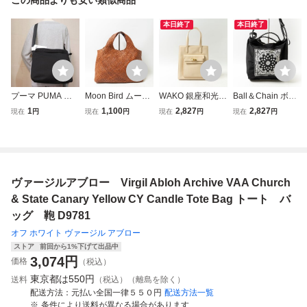
本日終了
本日終了
プーマ PUMA 新
Moon Bird ムーン
WAKO 銀座和光
Ball＆Chain ボー
品 便利 ロゴ刺繍
バード トートバッ
ワコー トートバッ
ルアンドチェーン
1
1,100
2,827
2,827
現在
円
現在
円
現在
円
現在
円
シンプル ショルダ
グ メルカドバッグ
グ アイボリー レ
エコバッグ トート
ー バッグ BAG 鞄
マルシェバッグ プ
ザー ゴールド金具
バッグ 2WAY 合成
黒[30732-001] PO
ラスチック製 レイ
マグネット開閉 エ
繊維 ブラック レ
IU
ヤードチェック マ
レガンス 綺麗め
ディース 手提げ
ルチ ブラウン 軽
肩がけ レディース
斜め掛け 刺繍 カ
ヴァージルアブロー Virgil Abloh Archive VAA Church
量 鞄 bag
婦人 鞄 bag
ジュアル 鞄 bag
& State Canary Yellow CY Candle Tote Bag トート バ
ッグ 鞄 D9781
オフ ホワイト ヴァージル アブロー
ストア
前回から1%下げて出品中
3,074
円
価格
（税込）
東京都は
550円
送料
（税込）（離島を除く）
配送方法
元払い全国一律５５０円
配送方法一覧
条件により送料が異なる場合があります