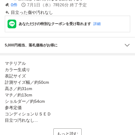
0
件
7月1日（水）7時26分
終了予定
目立った傷や汚れなし
あなただけの特別なクーポンを受け取れます
詳細
5,000円相当、落札価格がお得に
マテリアル
カラー生成り
表記サイズ
計測サイズ幅／約50cm
高さ／約31cm
マチ／約13cm
ショルダー／約54cm
参考定価
コンディションＵＳＥＤ
目立つ汚れなし...
もっと読む