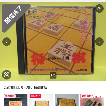
1
/
5
この商品よりも安い類似商品
送料無料
本日終了
送料無料