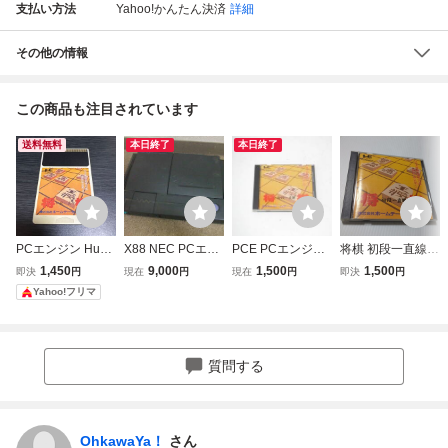
支払い方法
Yahoo!かんたん決済
詳細
その他の情報
この商品も注目されています
送料無料
本日終了
本日終了
PCエンジン HuC
X88 NEC PCエン
PCE PCエンジン
将棋 初段一直線 P
ARD 将棋 初段一
ジン デュオ PI-TG
ソフト 将棋 初段
Cエンジン PCE
1,450
9,000
1,500
1,500
即決
円
現在
円
現在
円
即決
円
直線 日本将棋連盟
8 PCEngine DUO
一直線
Yahoo!フリマ
公認
本体のみ カードで
の起動のみ確認
中古 ジャンク
質問する
OhkawaYa！
さん