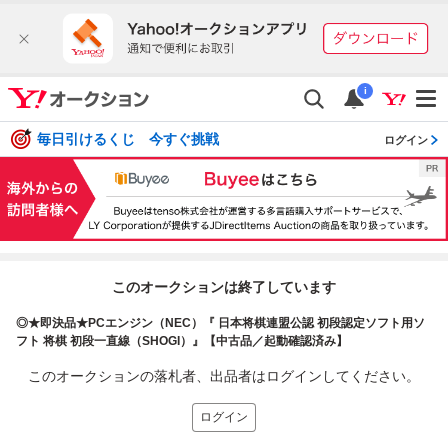
i
毎日引けるくじ 今すぐ挑戦
ログイン
このオークションは終了しています
◎★即決品★PCエンジン（NEC）『 日本将棋連盟公認 初段認定ソフト用ソ
フト 将棋 初段一直線（SHOGI）』【中古品／起動確認済み】
このオークションの落札者、出品者はログインしてください。
ログイン