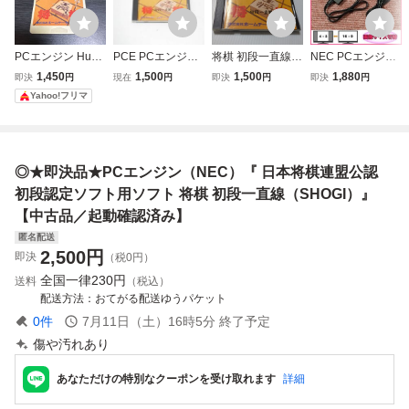
PCエンジン HuC
PCE PCエンジン
将棋 初段一直線 P
NEC PCエンジン
ARD 将棋 初段一
ソフト 将棋 初段
Cエンジン PCE
コアグラフィック
1,450
1,500
1,500
1,880
即決
円
現在
円
即決
円
即決
円
直線 日本将棋連盟
一直線
ス DUO 用 HDMI
Yahoo!フリマ
公認
コンバーター ステ
レオ 画像サイズ切
替 AVケーブル代
用可 PC Engine
◎★即決品★PCエンジン（NEC）『 日本将棋連盟公認
初段認定ソフト用ソフト 将棋 初段一直線（SHOGI）』
【中古品／起動確認済み】
匿名配送
2,500
円
即決
（税0円）
全国一律
230円
送料
（税込）
配送方法
おてがる配送ゆうパケット
0
件
7月11日（土）16時5分
終了予定
傷や汚れあり
あなただけの特別なクーポンを受け取れます
詳細