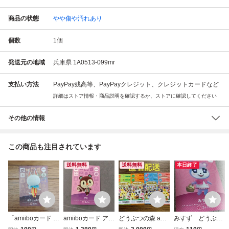
商品の状態
やや傷や汚れあり
個数
1
個
発送元の地域
兵庫県 1A0513-099mr
支払い方法
PayPay残高等、PayPayクレジット、クレジットカードなど
詳細はストア情報・商品説明を確認するか、ストアに確認してください
その他の情報
この商品も注目されています
送料無料
送料無料
本日終了
「amiiboカード 1
amiiboカード アミ
どうぶつの森 amii
みすず どうぶつ
14 あやしいネコ
ーボカード どうぶ
boカード アミー
の森 amiiboカー