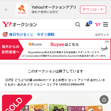
i
毎日引けるくじ 今すぐ挑戦
ログイン
このオークションは終了しています
【1円】どうぶつの森 amiiboカード まとめ売り セット アミーボ あやしいネ
コ おさい あさみ クク ジョニー コトブキ 1A0513-099mr/F8