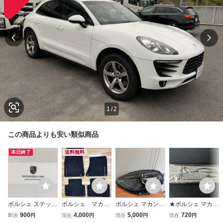
1
/
2
この商品よりも安い類似商品
本日終了
送料無料
ポルシェ ステッカ
ポルシェ マカ
ポルシェ マカン
★ポルシェ マカン
ー ★ リアウイン
ン PORSCHE M
純正 LED ヘッド
リフレクター(純正
900
4,000
5,000
720
即決
円
現在
円
現在
円
現在
円
ドウ 911 パナメー
acan 純正フロア
ライト ユニットジ
ノベルティ) Porsc