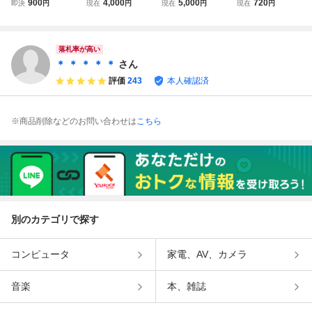
900
4,000
5,000
720
即決
円
現在
円
現在
円
現在
円
ドウ 911 パナメー
acan 純正フロア
ライト ユニットジ
ノベルティ) Porsc
ラ カイエン マカ
マット 前後４点
ャンク
he Macan キーチ
ン ケイマン ボク
セット 右ハンド
ェーン機能有
スター ジャパン
ル車用 RHD 新
落札率が高い
品同様
＊ ＊ ＊ ＊ ＊
さん
評価
243
本人確認済
※商品削除などのお問い合わせは
こちら
別のカテゴリで探す
コンピュータ
家電、AV、カメラ
音楽
本、雑誌