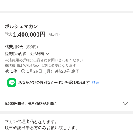
ラ カイエン マカ
マット 前後４点
ャンク
he Macan キーチ
ン ケイマン ボク
セット 右ハンド
ェーン機能有
スター ジャパン
ル車用 RHD 新
品同様
ポルシェマカン
1,400,000
円
即決
（税0円）
諸費用
0円
（税0円）
諸費用の内訳、支払総額
諸費用の詳細は出品者にお問い合わせください
諸費用は落札金額とは別に必要になります
1
件
1月26日（月）9時28分
終了
あなただけの特別なクーポンを受け取れます
詳細
5,000円相当、落札価格がお得に
マカン代理出品となります。
現車確認出来る方のみお願い致します。