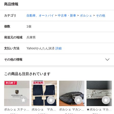
商品情報
カテゴリ
自動車、オートバイ
中古車・新車
ポルシェ
その他
個数
1
個
発送元の地域
兵庫県
支払い方法
Yahoo!かんたん決済
詳細
その他の情報
この商品も注目されています
本日終了
送料無料
ポルシェ ステッカ
ポルシェ マカ
ポルシェ マカン
★ポルシェ マカン
ー ★ リアウイン
ン PORSCHE M
純正 LED ヘッド
リフレクター(純正