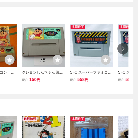
本日終了
本日終了
コン ク
クレヨンしんちゃん 嵐を
SFC スーパーファミコン
SFC スー
ん 嵐を
呼ぶ園児 任天堂 SFC
デザートファイター 砂の
デザートフ
150
558
558
円
円
円
現在
現在
現在
スーパーファミコン
嵐作戦 ソフトのみ 起動確
嵐作戦 ソフ
ソフトのみ 接点洗浄
認済
認済
済 SAKA15
送料無料
本日終了