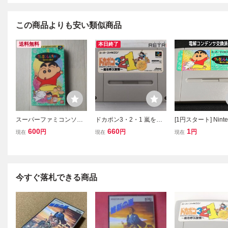
この商品よりも安い類似商品
送料無料
本日終了
スーパーファミコンソフ
ドカポン3・2・1 嵐を呼
[1円スタート] Ninte
ト クレヨンしんちゃん 嵐
ぶ友情 スーパーファミコ
uper Famicom 
600
660
1
円
円
円
現在
現在
現在
を呼ぶ園児
ン SFC スーファミ
ファミコン ソフト
ンしんちゃん 嵐を
児 (コンデンサ交換
[S4011]
今すぐ落札できる商品