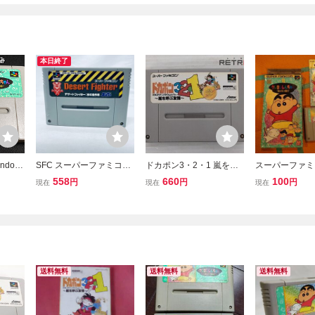
本日終了
ndo S
SFC スーパーファミコン
ドカポン3・2・1 嵐を呼
スーパーファミ
スーパー
デザートファイター 砂の
ぶ友情 スーパーファミコ
レヨンしんちゃ
558
660
100
円
円
円
現在
現在
現在
 クレヨ
嵐作戦 ソフトのみ 起動確
ン SFC スーファミ
呼ぶ園児
呼ぶ園
認済
済み)
送料無料
送料無料
送料無料