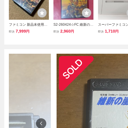
ファミコン 新品未使用未
S2-260424☆FC 維新の嵐
スーパーファミコン 
開封 維新の嵐
ファミコンソフト KOEI
ゲームソフト ドカ
7,999
2,960
1,710
円
円
円
即決
即決
即決
中古品 光栄 ファミリーコ
3・2・1 嵐を呼ぶ
ンピュータ
フトのみ