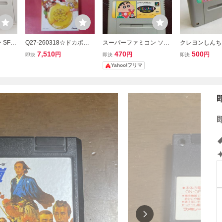
SFC
Q27-260318☆ドカポン
スーパーファミコン ソフ
クレヨンしんち
ポン
３．２．１～嵐を呼ぶ友
ト クレヨンしんちゃん 嵐
呼ぶ園児(ACG
7,510
470
500
円
円
円
即決
即決
即決
友情 ソ
情～ スーパーファミコン
を呼ぶ園児 2 大魔王の逆
ファミコン 動
Yahoo!フリマ
SFC スーファミ
襲 2本セット 動作確認
端子清掃済[SFC6
済
1]