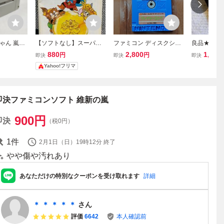
ゃん 嵐を
【ソフトなし】スーパー
ファミコン ディスクシス
良品★即決
 スーパー
ファミコン ドカポン3・
テム
ても送料1
880
2,800
1,298
円
円
即決
即決
即決
作確認済・
2・1 嵐を呼ぶ友情 取扱説
の嵐 ★他
Yahoo!フリマ
322_91
明書のみ
クリーニン
コン★同梱
即決ファミコンソフト 維新の嵐
900
円
即決
（税0円）
1
件
2月1日（日）19時12分
終了
やや傷や汚れあり
あなただけの特別なクーポンを受け取れます
詳細
＊ ＊ ＊ ＊ ＊
さん
評価
6642
本人確認前