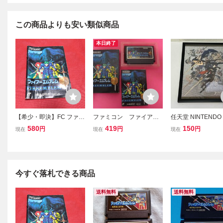
この商品よりも安い類似商品
本日終了
【希少・即決】FC ファミ
ファミコン ファイアー
任天堂 NINTEND
コン『ファイアーエムブ
エムブレム外伝 箱 説
イアーエムブレム
580
419
150
円
円
円
現在
現在
現在
レム外伝』説明書 コレ
明書付属
醒 パズル 額
クター・マニア必見・ま
完成品
とめて・大量・レトロ・
ゲーム
今すぐ落札できる商品
送料無料
送料無料