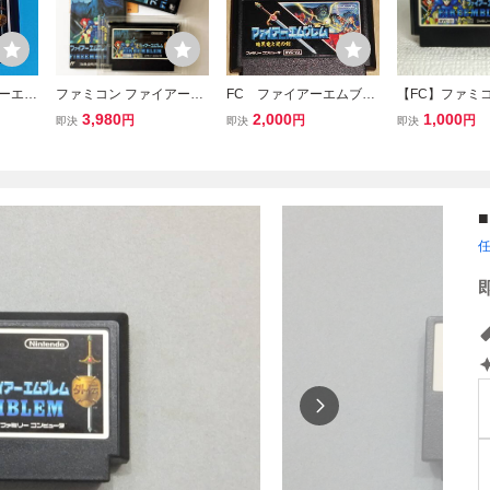
アーエム
ファミコン ファイアーエ
FC ファイアーエムブレ
【FC】ファミ
の剣＆
ムブレム外伝 箱説あり
ム 暗黒竜と光の剣&外伝
ファイアーエ
3,980
2,000
1,000
円
円
円
即決
即決
即決
Famicom FC Fire Emble
2本セット ファミコンソ
外伝 クリー
m Gaiden
フト 任天堂
み！！【ソフト
理No.資731