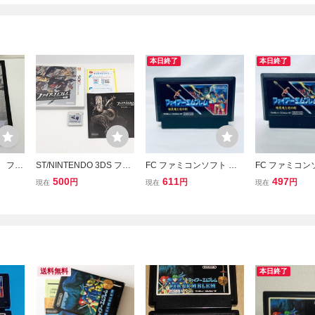
本日終了
本日終了
O ファ
ST/NINTENDO 3DS ファ
FC ファミコンソフト フ
FC ファミコン
 覚
イアーエムブレム 覚醒 任
ァイアーエムブレム 暗
ァイアーエムブ
500
611
497
円
円
円
現在
現在
現在
縁入り
天堂 ニンテンドー3DS ゲ
黒竜と光の剣 ソフトのみ
黒竜と光の剣 
ーム カセット タイトル
起動確認済
起動確認済
ソフト おもちゃ コレクタ
ー コレクション
送料無料
本日終了