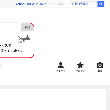
Yahoo! JAPAN
ヘルプ
東日大昌平 白樺学園
マイオク
ウォッチ
出品