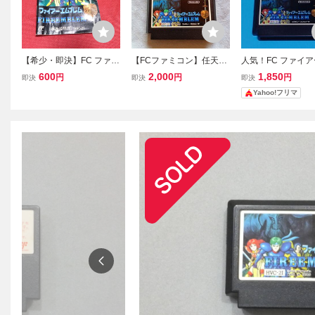
【希少・即決】FC ファミ
【FCファミコン】任天
人気！FC ファイ
コン『ファイアーエムブ
堂 ファイアーエムブレ
ブレム 暗黒竜と光
600
2,000
1,850
円
円
円
即決
即決
即決
レム外伝』説明書 コレ
ム 暗黒竜と光の剣+ファ
外伝 2本セット
Yahoo!フリマ
クター・マニア必見・ま
イアーエムブレム外伝
とめて・大量・レトロ・
シリーズ2本セット 動作
ゲーム
確認済 箱、説明書無し