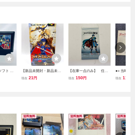
ソフト フ
【新品未開封・新品未使
【在庫一点のみ】 任天
●○ 当時物
レム 暗
用】SFC スーパーファミ
堂 ファイアーエムブレ
ファイアー
21
150
11
円
円
円
現在
現在
現在
ソフトのみ
コンソフト ファイアーエ
ム グッズなど タペス
戦の系譜 攻
ムブレム 聖戦の系譜 Nint
トリー ファイアーエム
ック付き 
endo 任天堂 当時物 蔵出
ブレム無双 SAKA3
コン SFC●○
品 1円スタート
送料無料
送料無料
送料無料