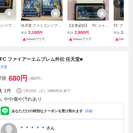
コンソフト/
任天堂 ファミコンソフト
【文章必読】 FC ジャス
FC ファイ
ムブレム
ファイアーエムブレム外
トブリード ファイアーエ
外伝 箱・説
2,100
2,800
12,00
円
円
即決
即決
即決
ニング済
伝 箱・説明書付き
ムブレム外伝 2本セット
堂 ファミコ
Yahoo!フリマ
Yahoo!フリマ
Yahoo!
のみ】管
■FC ファイアーエムブレム外伝 任天堂■
任天堂
680
円
即決
（税0円）
1
件
1月24日（土）19時45分
終了
やや傷や汚れあり
あなただけの特別なクーポンを受け取れます
詳細
＊ ＊ ＊ ＊ ＊
さん