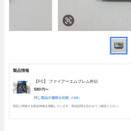
製品情報
【FC】 ファイアーエムブレム外伝
580
円〜
同じ製品の価格を比較
（
73
件）
商品と関連する製品情報を掲載しています。商品説明も合わせてご確認ください。