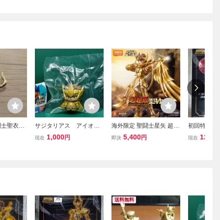
闘士聖衣神
サジタリアス アイオロ
海外限定 聖闘士星矢 超越
初回特典付
ント 黄金
ス コレキャラ 聖闘士
版 射手座 サジタリアスア
神話EX ス
1,000
5,400
13,00
円
円
現在
即決
現在
メッキ
星矢 黄金聖闘士 ゴー
イオロス 正規品 アクショ
ロ 黄金聖闘
ルドセイント フィギュ
ンフィギュア 黄金聖闘士
イント 蠍座
ア
ゴールドセイント プラモ
バンダイ 
デル Bloks
送料無料