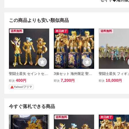
セイヤ◆海外限
この商品よりも安い類似商品
送料無料
本日終了
送料無料
聖闘士星矢 セイントセイ
3体セット 海外限定 聖闘
聖闘士星矢 フィギュ
ヤ HGIF フィギュア ゴー
士星矢 超越版 ゴールドセ
体 セット 黄金聖闘
400
7,200
10,000
円
円
円
即決
即決
即決
ルドセイント３体セット
イント スコーピオンミロ
ールドセイント 十
Yahoo!フリマ
当時物
レオアイオリア アリエス
リシャ ギリシア 神
ムウ プラモデル アクショ
イントセイヤ
ンフィギュア
今すぐ落札できる商品
送料無料
本日終了