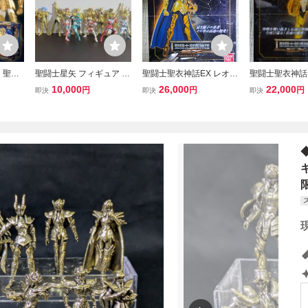
 聖闘
聖闘士星矢 フィギュア 17
聖闘士聖衣神話EX レオ
聖闘士聖衣神話
ールドセ
体 セット 黄金聖闘士 ゴ
アイオリア 黄金聖闘士 ゴ
ラ 童虎 黄金聖
10,000
26,000
22,000
円
円
円
即決
即決
即決
ンミロ
ールドセイント 十二宮 ギ
ールドセイント 獅子座 聖
ルドセイント 天
リエス
リシャ ギリシア 神話 セ
闘士星矢 バンダイ フィギ
士星矢 バンダイ
アクショ
イントセイヤ
ュア
ア