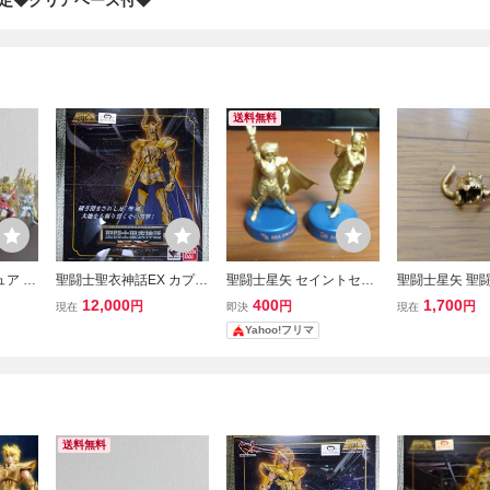
定◆クリアベース付◆
送料無料
ア 17
聖闘士聖衣神話EX カプリ
聖闘士星矢 セイントセイ
聖闘士星矢 聖
士 ゴ
コーン シュラ9黄金聖闘
ヤ ミニフィギュアセレク
話 ゴールドセイ
12,000
400
1,700
円
円
円
現在
即決
現在
二宮 ギ
士 ゴールドセイント 山羊
ション2 シードラゴン セ
聖衣 パーツ 金
Yahoo!フリマ
話 セ
座 聖闘士星矢 バンダイ
イレーン 2体セット 当時
フィギュア
物
送料無料