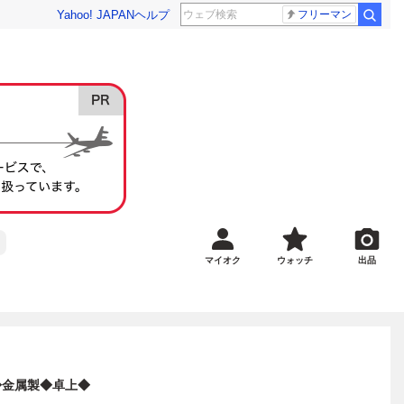
Yahoo! JAPAN
ヘルプ
フリーマン
マイオク
ウォッチ
出品
◆金属製◆卓上◆