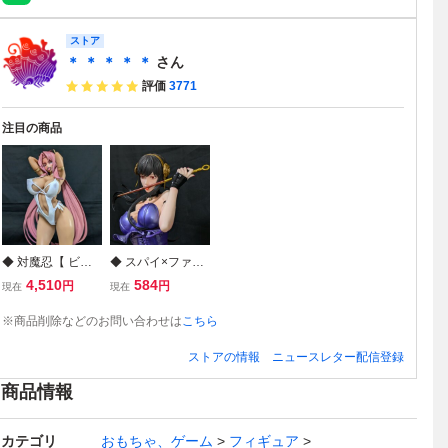
ストア
＊ ＊ ＊ ＊ ＊
さん
評価
3771
注目の商品
◆ 対魔忍【 ビー
◆ スパイ×ファミ
チの女帝 イングリ
リー【 ヨル・フォ
4,510
584
円
円
現在
現在
ッド】 魔界騎士◆
ージャー】頭部2
ハイレグ水着◆ 1/
種◆ 1/4スケール
※商品削除などのお問い合わせは
こちら
6◆完成品フィギ
◆ ボンデージ◆
ュア◆ ミラー◆海
生足◆ 完成品フィ
ストアの情報
ニュースレター配信登録
外限定◆ #RPGX
ギュア◆ SPY×FA
#Squad #アサギ
MILY◆海外限定◆
商品情報
カテゴリ
おもちゃ、ゲーム
フィギュア