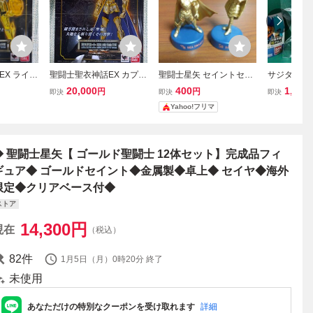
EX ライブ
聖闘士聖衣神話EX カプリ
聖闘士星矢 セイントセイ
サジタリア
闘士 ゴー
コーン シュラ9黄金聖闘
ヤ ミニフィギュアセレク
ス コレキ
20,000
400
1,480
円
円
即決
即決
即決
秤座 聖闘
士 ゴールドセイント 山羊
ション2 シードラゴン セ
星矢 黄金
Yahoo!フリマ
 フィギュ
座 聖闘士星矢 バンダイ
イレーン 2体セット 当時
ルドセイン
フィギュア
物
ア
◆ 聖闘士星矢【 ゴールド聖闘士 12体セット】完成品フィ
ギュア◆ ゴールドセイント◆金属製◆卓上◆ セイヤ◆海外
限定◆クリアベース付◆
ストア
14,300
円
現在
（税込）
82
件
1月5日（月）0時20分
終了
未使用
あなただけの特別なクーポンを受け取れます
詳細