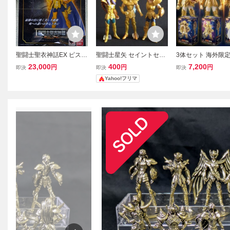
聖闘士聖衣神話EX ピスケ
聖闘士星矢 セイントセイ
3体セット 海外限定
ス アフロディーテ 黄金聖
ヤ HGIF フィギュア ゴー
士星矢 超越版 ゴ
23,000
400
7,200
円
円
円
即決
即決
即決
闘士 ゴールドセイント 魚
ルドセイント３体セット
イント スコーピオ
Yahoo!フリマ
座 聖闘士星矢 バンダイ
当時物
レオアイオリア ア
フィギュア
ムウ プラモデル 
ンフィギュア