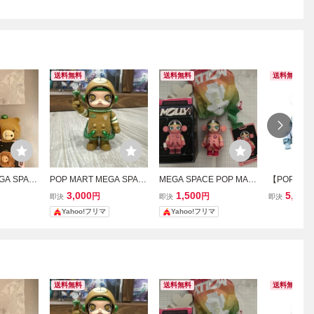
送料無料
送料無料
送料無料
GA SPAC
POP MART MEGA SPAC
MEGA SPACE POP MAR
【POP MA
0% シリーズ
E MOLLY 100% シリーズ
T MOLLY フィギュア 桃
ア】MEGA S
3,000
1,500
5,080
円
円
即決
即決
即決
3 Ted
子2026
Y 100% シ
Yahoo!フリマ
Yahoo!フリマ
ース】 モリ
A02
送料無料
送料無料
送料無料