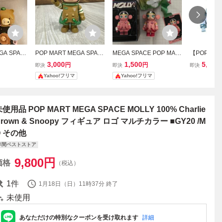
GA SPAC
POP MART MEGA SPAC
MEGA SPACE POP MAR
【POP MA
0% シリーズ
E MOLLY 100% シリーズ
T MOLLY フィギュア 桃
ア】MEGA S
3,000
1,500
5,080
円
円
即決
即決
即決
3 Ted
子2026
Y 100% シ
Yahoo!フリマ
Yahoo!フリマ
ース】 モリ
A02
使用品 POP MART MEGA SPACE MOLLY 100% Charlie
rown & Snoopy フィギュア ロゴ マルチカラー ■GY20 /M
Q その他
年間ベストストア
9,800
円
価格
（税込）
1
件
1月18日（日）11時37分
終了
未使用
あなただけの特別なクーポンを受け取れます
詳細