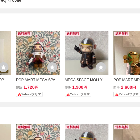
/MQ その他
送料無料
送料無料
送料無料
OP MA
POP MART MEGA SPAC
MEGA SPACE MOLLY 10
POP MART ME
ィギュ
E MOLLY 100% シリーズ
0% POP MART
E MOLLY 10
1,720
1,900
2,600
円
円
円
即決
即決
即決
フィギュア
3
Yahoo!フリマ
Yahoo!フリマ
Yahoo!フリマ
送料無料
送料無料
送料無料