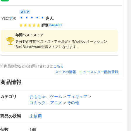
ストア
＊ ＊ ＊ ＊ ＊
さん
評価
648403
年間ベストストア
各分野の年間ベストストアを決定するYahoo!オークション
BestStoreAward受賞ストアになります。
※商品削除などのお問い合わせは
こちら
ストアの情報
ニュースレター配信登録
商品情報
カテゴリ
おもちゃ、ゲーム
フィギュア
コミック、アニメ
その他
商品の状態
未使用
個数
1
個