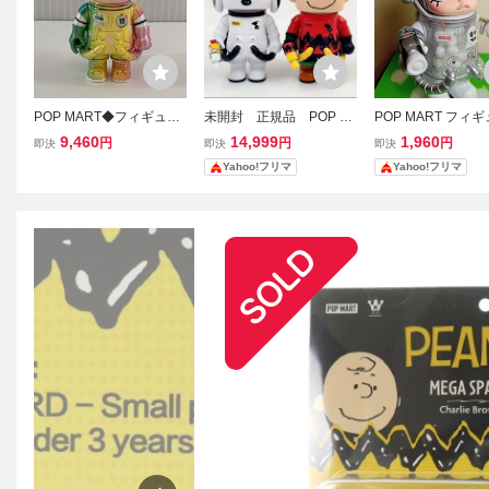
POP MART◆フィギュア/
未開封 正規品 POP M
POP MART フィギ
MEGA SPACE MOLLY 10
ART MEGA SPACE MOLL
PACE MOLLY100
9,460
14,999
1,960
円
円
円
即決
即決
即決
0/シークレット/モーリー/
Y 100% Charlie Brown &
Yahoo!フリマ
Yahoo!フリマ
シリーズ3//
Snoopy