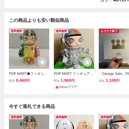
カラー ■GY20 
この商品よりも安い類似商品
送料無料
送料無料
もうすぐ終了
POP MART◆フィギュア/
POP MART フィギュア S
「Garage Sale」P
MEGA SPACE MOLLY 10
PACE MOLLY100％
RT 14周年記念 フ
9,460
1,960
1,100
円
円
円
即決
即決
現在
0/シークレット/モーリー/
ア
Yahoo!フリマ
シリーズ3//
今すぐ落札できる商品
送料無料
送料無料
送料無料