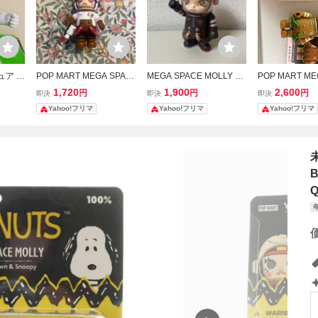
ュア S
POP MART MEGA SPAC
MEGA SPACE MOLLY 10
POP MART ME
％
E MOLLY 100% シリーズ
0% POP MART
E MOLLY 10
1,720
1,900
2,600
円
円
円
即決
即決
即決
フィギュア
3
Yahoo!フリマ
Yahoo!フリマ
Yahoo!フリマ
未
B