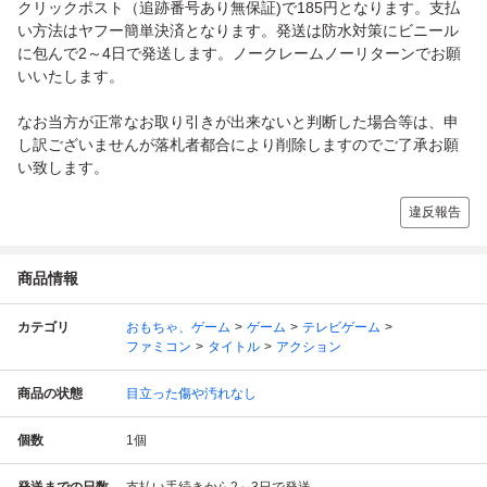
クリックポスト（追跡番号あり無保証)で185円となります。支払
い方法はヤフー簡単決済となります。発送は防水対策にビニール
に包んで2～4日で発送します。ノークレームノーリターンでお願
いいたします。
なお当方が正常なお取り引きが出来ないと判断した場合等は、申
し訳ございませんが落札者都合により削除しますのでご了承お願
い致します。
違反報告
商品情報
カテゴリ
おもちゃ、ゲーム
ゲーム
テレビゲーム
ファミコン
タイトル
アクション
商品の状態
目立った傷や汚れなし
個数
1
個
発送までの日数
支払い手続きから2～3日で発送