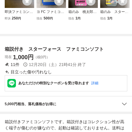
即決ファミコンソ
ヨ FC ファミコン
箱のみ 桃太郎伝
箱のみ スターラ
フト スターフォー
スターフォース 箱
説 ファミコン
スター ファミコン
250
500
1
1
即決
円
現在
円
現在
円
現在
円
ス
付き 動作未確
ナムコ
認 ym1254
箱説付き スターフォース ファミコンソフト
1,000
円
現在
（税0円）
11
件
12月20日（土）21時41分
終了
目立った傷や汚れなし
あなただけの特別なクーポンを受け取れます
詳細
5,000円相当、落札価格がお得に
箱説付きファミコンソフトです。箱説付きはコレクション性が高
く端子が傷むのが嫌なので、起動は確認しておりません。送料は