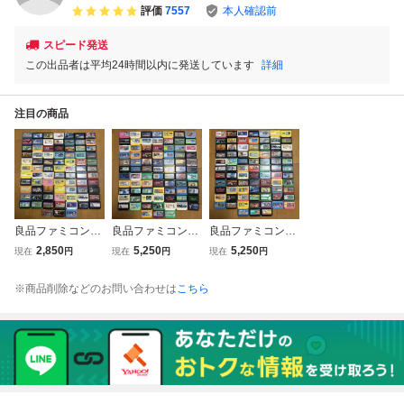
評価
7557
本人確認前
スピード発送
この出品者は平均24時間以内に発送しています
詳細
注目の商品
良品ファミコンソ
良品ファミコンソ
良品ファミコンソ
フト80本セット③
フト80本セット①
フト80本セット②
2,850
5,250
5,250
現在
円
現在
円
現在
円
※商品削除などのお問い合わせは
こちら