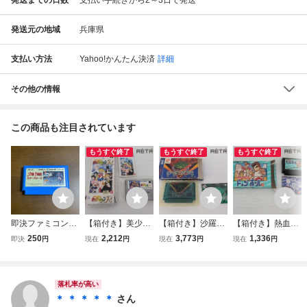
発送元の地域
兵庫県
支払い方法
Yahoo!かんたん決済
詳細
その他の情報
この商品も注目されています
もうすぐ終了
もうすぐ終了
もうすぐ終了
即決ファミコンソ
【箱付き】美少女
【箱付き】沙羅曼
【箱付き】熱血高
フト スターフォー
戦士セーラームー
蛇 ファミコン FC
校ドッジボール部
250
2,212
3,773
1,336
即決
円
現在
円
現在
円
現在
円
ス
ンR スーパーファ
ファミコン FC
ミコン SFC スー
ファミ
落札率が高い
＊ ＊ ＊ ＊ ＊
さん